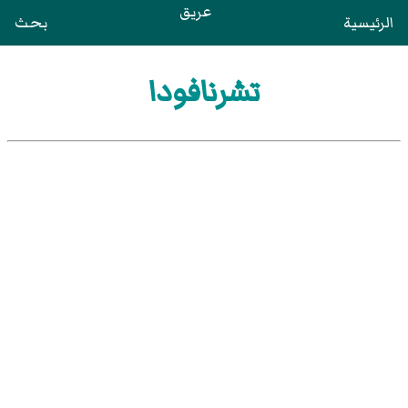
عريق
الرئيسية
بحث
تشرنافودا