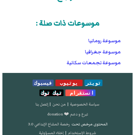
موسوعات ذات صلة :
موسوعة رومانيا
موسوعة جغرافيا
موسوعة تجمعات سكانية
تويتر
يوتيوب
فيسبوك
انستقرام
تيك توك
سياسة الخصوصية
|
من نحن
|
إتصل بنا
تبرع و دعم ❤️ donation
المحتوى مرخص تحت
رخصة المشاع الإبداعي 3.0
شروط الإستخدام
|
إخلاء المسؤولية