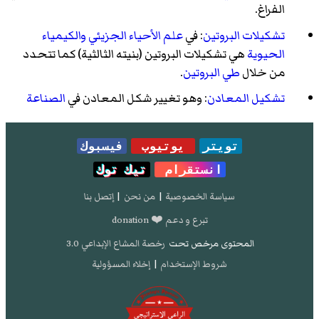
الفراغ.
تشكيلات البروتين
: في
علم الأحياء الجزيئي
والكيمياء
الحيوية
هي تشكيلات البروتين (بنيته الثالثية) كما تتحدد
من خلال
طي البروتين
.
تشكيل المعادن
: وهو تغيير شكل المعادن في
الصناعة
تويتر
يوتيوب
فيسبوك
انستقرام
تيك توك
سياسة الخصوصية
|
من نحن
|
إتصل بنا
تبرع و دعم ❤️ donation
المحتوى مرخص تحت
رخصة المشاع الإبداعي 3.0
شروط الإستخدام
|
إخلاء المسؤولية