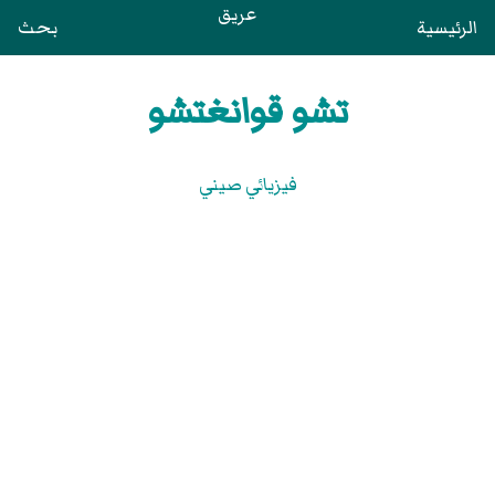
عريق
الرئيسية
بحث
تشو قوانغتشو
فيزيائي صيني