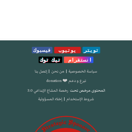
تويتر
يوتيوب
فيسبوك
انستقرام
تيك توك
سياسة الخصوصية
|
من نحن
|
إتصل بنا
تبرع و دعم ❤️ donation
المحتوى مرخص تحت
رخصة المشاع الإبداعي 3.0
شروط الإستخدام
|
إخلاء المسؤولية