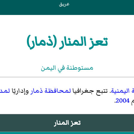
عريق
تعز المنار (ذمار)
مستوطنة في اليمن
اليمنية
. تتبع جغرافيا
لمحافظة ذمار
وإداريًا
لمدي
م
2004
.
تعز المنار