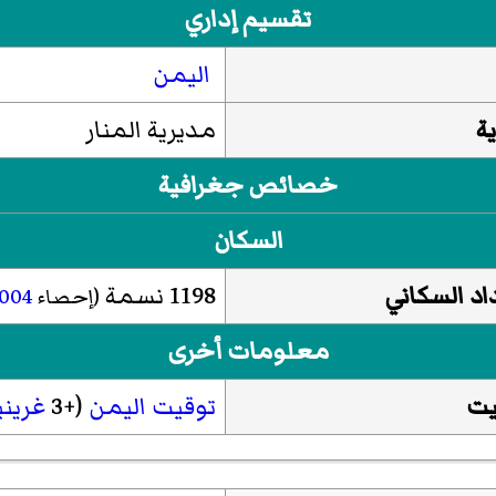
تقسيم إداري
اليمن
ة
مديرية المنار
خصائص جغرافية
السكان
اد السكاني
1198 نسمة
(إحصاء
004
معلومات أخرى
يت
توقيت اليمن
(+3
غرين