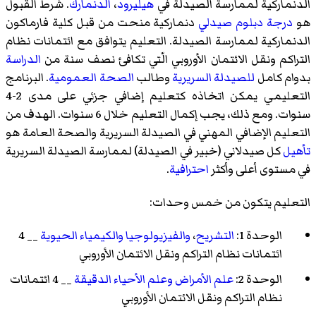
الدنماركية لممارسة الصيدلة في
هيليرود
،
الدنمارك
. شرط القبول
هو
درجة
دبلوم
صيدلي
دنماركية منحت من قبل كلية فارماكون
الدنماركية لممارسة الصيدلة. التعليم يتوافق مع ائتمانات نظام
التراكم ونقل الائتمان الأوروبي الّتي تكافئ نصف سنة من
الدراسة
بدوام كامل
للصيدلة السريرية
وطالب
الصحة العمومية
. البرنامج
التعليمي يمكن اتخاذه كتعليم إضافي جزئي على مدى 2-4
سنوات. ومع ذلك، يجب إكمال التعليم خلال 6 سنوات. الهدف من
التعليم الإضافي المهني في الصيدلة السريرية والصحة العامة هو
تأهيل
كل صيدلاني (خبير في الصيدلة) لممارسة الصيدلة السريرية
في مستوى أعلى وأكثر
احترافية
.
التعليم يتكون من خمس وحدات:
الوحدة 1:
التشريح
،
والفيزيولوجيا
والكيمياء الحيوية
__ 4
ائتمانات نظام التراكم ونقل الائتمان الأوروبي
الوحدة 2:
علم الأمراض
وعلم الأحياء الدقيقة
__ 4 ائتمانات
نظام التراكم ونقل الائتمان الأوروبي