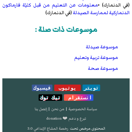
(في الدنمارك) •
معلومات عن التعليم من قبل كليّة فارماكون
الدنماركية لممارسة الصيدلة
(في الدنمارك)
موسوعات ذات صلة :
موسوعة صيدلة
موسوعة تربية وتعليم
موسوعة صحة
تويتر
يوتيوب
فيسبوك
انستقرام
تيك توك
سياسة الخصوصية
|
من نحن
|
إتصل بنا
تبرع و دعم ❤️ donation
المحتوى مرخص تحت
رخصة المشاع الإبداعي 3.0