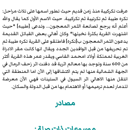
عرفت تكركيبة منذ زمن قديم حيث تطور اسمها على تلاث مراحل:
تكره طيبة ثم تكرتيبة ثم تكركيبة. حيث الاسم الأول كما يقال والله
أعلم أنه يرجع لصانعة الثمر المعجون... وتدعى [طيبه] *حيث
اشتهرت القرية بكثرة نخيلها* وكان أهالي بعض القبائل القديمة
يدعون الثمر المعجون ب[تكره] فاطلقو على القرية تكره طيبة ثم
تم تحريفها من قبل الوافدين الجدد ويقال انها كانت مقر الادراة
الغربية لمملكة أولاد امحمد الفاسي ويقدر عمر هذه القرية أكثر
من 600 سنة وتوجد بها معالم اثرية قد دفنت اثر زحف الرمال في
الجهة الشمالية منها لم يتم اكتشافها إلى الآن اما المنطقة التي
انتقل منها الاهالي اثر السيول في الستينات فهي الآن معرضة
للدمار لعدم ترميمها أو الاهتمام بها من قبل الدولة والسكان.
مصادر
موسوعات ذات صلة :