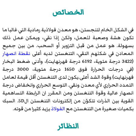
الخصائص
في الشكل الخام لتنجستن، هو معدن فولاذية رمادية التي غالبا ما
تكون هشة وصعبة للعمل، ولكن إذا نقي، ويمكن عمل ذلك
بسهولة. هو عمل من قبل التزوير أو السحب. من بين جميع
المعادن في شكلهم النقي، التنغستن لديه أعلى
نقطة انصهار
(3422 درجة مئوية، 6192 درجة فهرنهايت)، وأدنى ضغط البخار
(في درجات الحرارة فوق 1650 درجة مئوية، 3000 درجة
فهرنهايت) وقوة الشد أعلى.يكون لدى التنغستن أقل قيمة لعامل
التمدد الحراري لأي معدن ونقي. التوسع الحراري وانخفاض درجة
انصهار عالية وقوة التنغستن ومن المقرر ان الرابطة التساهمية
القوية بين الذرات تتكوّن من إلكترونات التنغستن ال5D. السبك
بكميات صغيرة من التنغستن مع
الفولاذ
يزيد كثيرا من قوته.
النظائر