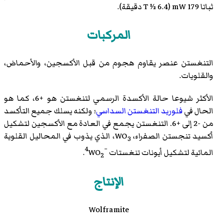
ثباتا 179 mW (T ½ 6.4 دقيقة).
المركبات
التنغستن عنصر يقاوم هجوم من قبل الأكسجين، والأحماض،
والقلويات.
الأكثر شيوعا حالة الأكسدة الرسمي لتنغستن هو +6، كما هو
الحال في
فلوريد التنغستن السداسي
؛ ولكنه يسلك جميع التأكسد
من -2 إلى +6. التنغستن يجمع في العادة مع الأكسجين لتشكيل
أكسيد تنجستن الصفراء، WO
، الذي يذوب في المحاليل القلوية
3
−4
المائية لتشكيل أيونات تنغستات
WO
.
2
الإنتاج
Wolframite