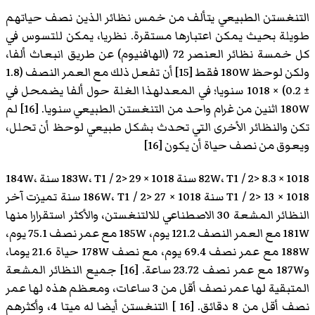
التنغستن الطبيعي يتألف من خمس نظائر الذين نصف حياتهم
طويلة بحيث يمكن اعتبارها مستقرة. نظريا، يمكن للتسوس في
كل خمسة نظائر العنصر 72 (الهافنيوم) عن طريق انبعاث ألفا،
ولكن لوحظ 180W فقط [15] أن تفعل ذلك مع العمر النصف (1.8
± 0.2) × 1018 سنويا؛ في المعدلهذا الغلة حول ألفا يضمحل في
180W اثنين من غرام واحد من التنغستن الطبيعي سنويا. [16] لم
تكن والنظائر الأخرى التي تحدث بشكل طبيعي لوحظ أن تحلل،
ويعوق من نصف حياة أن يكون [16]
82W، T1 / 2> 8.3 × 1018 سنة 183W، T1 / 2> 29 × 1018 سنة 184W،
T1 / 2> 13 × 1018 سنة 186W، T1 / 2> 27 × 1018 سنة تميزت آخر
النظائر المشعة 30 الاصطناعي للالتنغستن، والأكثر استقرارا منها
181W مع العمر النصف 121.2 يوم، 185W مع عمر نصف 75.1 يوم،
188W مع عمر نصف 69.4 يوم، مع نصف 178W حياة 21.6 يوما،
و187W مع عمر نصف 23.72 ساعة. [16] جميع النظائر المشعة
المتبقية لها عمر نصف أقل من 3 ساعات، ومعظم هذه لها عمر
نصف أقل من 8 دقائق. [16 ] التنغستن أيضا له ميتا 4، وأكثرهم