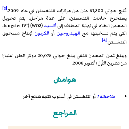
[3]
أنتج حوالي 61,300 طن من مركزات التنغستن في عام 2009.
يستخرج خامات التنغستن، على عدة مراحل. يتم تحويل
المعدن الخام في نهاية المطاف إلى
أكسيد
tungsten(VI) (WO3)،
التي يتم تسخينها مع
الهيدروجين
أو
الكربون
لإنتاج
مسحوق
[4]
التنغستن
.
ويبلغ ثمن المعدن النقي يبلغ حوالي 20,075 دولار الطن اعتبارا
من تشرين الأول/أكتوبر 2008.
هوامش
ملاحظة 1
أو التنغستن في أسلوب كتابة شائع آخر
المراجع