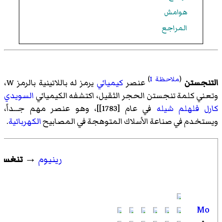
هوامش
المراجع
(
ملاحظة 1
)
التنجستن
عنصر
كيميائي
يرمز له باللاتينية بالرمز W،
وتعني كلمة تنجستن الحجر الثقيل، اكتشفه الكيميائي
السويدي
كارل فلهلم شيله
في عام [1783]]، وهو عنصر مهم جــداً،
ويستخدم في صناعة الأسلاك المتوهجة في المصابيح
الكهربائية
.
رينيوم
→
تنغست
Mo