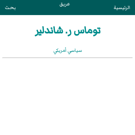
عريق
الرئيسية
بحث
توماس ر. شاندلير
سياسي أمريكي