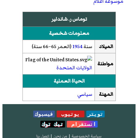
موسوعة أعلام
توماس ر. شاندلير
معلومات شخصية
الميلاد
سنة
1954
(العمر 65–66 سنة)
مواطنة
الولايات المتحدة
الحياة العملية
المهنة
سياسي
تويتر
يوتيوب
فيسبوك
انستقرام
تيك توك
سياسة الخصوصية
|
من نحن
|
إتصل بنا