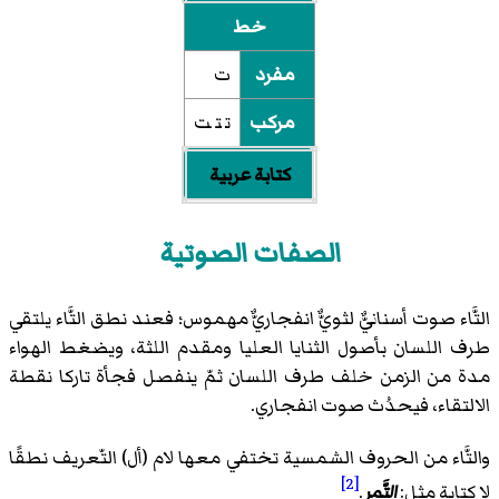
خط
مفرد
ت
مركب
ت‍ ‍ت‍ ‍ت
كتابة عربية
الصفات الصوتية
التَّاء صوت أسنانيٌّ لثويٌّ انفجاريٌّ مهموس؛ فعند نطق التَّاء يلتقي
طرف اللسان بأصول الثنايا العليا ومقدم اللثة، ويضغط الهواء
مدة من الزمن خلف طرف اللسان ثمّ ينفصل فجأة تاركا نقطة
الالتقاء، فيحدُث صوت انفجاري.
والتَّاء من الحروف الشمسية تختفي معها لام (أل) التّعريف نطقًا
[2]
لا كتابة مثل:
التَّمر
.