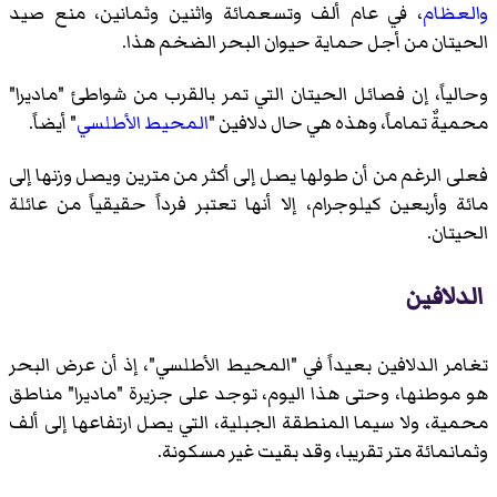
والعظام
، في عام ألف وتسعمائة واثنين وثمانين، منع صيد
الحيتان من أجل حماية حيوان البحر الضخم هذا.
وحالياً، إن فصائل الحيتان التي تمر بالقرب من شواطئ "ماديرا"
محميةٌ تماماً، وهذه هي حال دلافين "
المحيط الأطلسي
" أيضاً.
فعلى الرغم من أن طولها يصل إلى أكثر من مترين ويصل وزنها إلى
مائة وأربعين كيلوجرام، إلا أنها تعتبر فرداً حقيقياً من عائلة
الحيتان.
الدلافين
تغامر الدلافين بعيداً في "المحيط الأطلسي"، إذ أن عرض البحر
هو موطنها، وحتى هذا اليوم، توجد على جزيرة "ماديرا" مناطق
محمية، ولا سيما المنطقة الجبلية، التي يصل ارتفاعها إلى ألف
وثمانمائة متر تقريبا، وقد بقيت غير مسكونة.