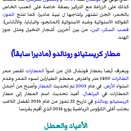
كذلك على الزراعة مع التركيز بصفة خاصة على العنب الخاص
بالخمر، الجزر تشتهر بإنتاجها ل
نبيذ ماديرا
. كما تنتج
الموز
،
الفواكه الاستوائية وشبه الاستوائية (المانجو، والبابايا، والأناناس).
قصب السكر
،
البن
، من بين آخرين. أشجار النخيل ومثل جوز
الهند.
مطار كريستيانو رونالدو (ماديرا سابقاً)
ويعرف أيضا بمطار فونشال كان من اسوأ
المطارات
لقصر ممر
الطائرات
1400 متر واعترض معظم الطياراين لسوء الممر وعدم
استواء
الأرض
. في عام
2003
تم تحديث
المطار
وأصبح من أجمل
المطارات في
البرتغال
. أعيد تحديث اسم المطار إلى مطار
كريستيانو رونالدو
في تاريخ 22 تموز من عام 2016 لفضل اللاعب
بجلب أغلى الكؤوس الرياضية
يورو 2016
الذي أقيم بفرنسا
الأعياد والعطل