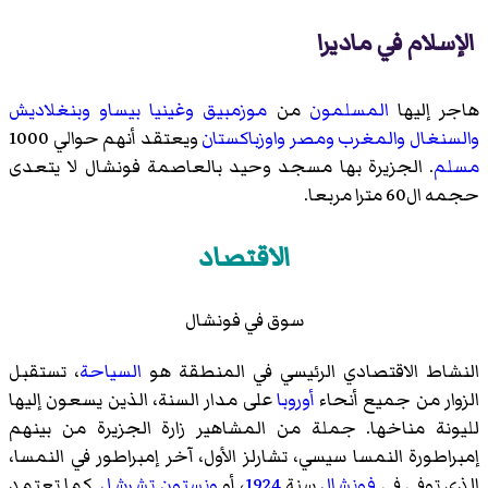
الإسلام في ماديرا
هاجر إليها
المسلمون
من
موزمبيق
وغينيا بيساو
وبنغلاديش
والسنغال
والمغرب
ومصر
واوزباكستان
ويعتقد أنهم حوالي 1000
مسلم
. الجزيرة بها مسجد وحيد بالعاصمة فونشال لا يتعدى
حجمه ال60 مترا مربعا.
الاقتصاد
سوق في فونشال
النشاط الاقتصادي الرئيسي في المنطقة هو
السياحة
، تستقبل
الزوار من جميع أنحاء
أوروبا
على مدار السنة، الذين يسعون إليها
لليونة مناخها. جملة من المشاهير زارة الجزيرة من بينهم
إمبراطورة النمسا سيسي، تشارلز الأول، آخر إمبراطور في النمسا،
الذي توفي في
فونشال
سنة
1924
، أو
ونستون تشرشل
. كما تعتمد