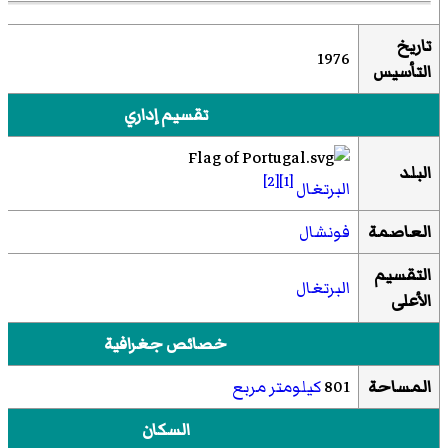
تاريخ
1976
التأسيس
تقسيم إداري
البلد
[2]
[1]
البرتغال
العاصمة
فونشال
التقسيم
البرتغال
الأعلى
خصائص جغرافية
المساحة
801
كيلومتر مربع
السكان