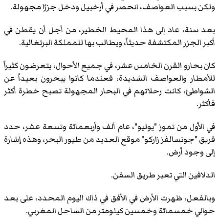
ولكن بسبب العواصف، انحصر في أرخبيل ودخل جزرًا مجهولة.
بعد سنة، عاد إلى هذا المحيط الخطير، من أجل أن يقطن في
أكبر الجزر المكتشفة حديثاً، ويطالب بها للمملكة البرتغالية.
كان بحارو القرن الخامس عشر، في جميع الأحوال، يتعرضون كثيراً
للأمطار والعواصف الشديدة، فعندما كانوا يبحرون بعيداً عن
الشواطئ، كانت رحلاتهم في البحار المجهولة تصبح خطرة أكثر
فأكثر.
في الأول من تموز "يوليو"، عام ألف وأربعمائة وتسعة عشر، حدد
فريق "جونسالفز زاركو" موقع العديد من طيور البحر، وهذه إشارة
إلى وجود أرض.
الدلافين التي تعبر طريق السفن.
وبالفعل، ظهرت الأرض في الأفق في ذاك اليوم المحدد، على بعد
حوالي خمسمائة وخمسين كيلومتر من الساحل المغربي.