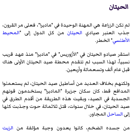
الحيتان
لم تكن الزراعة هي المهنة الوحيدة في "ماديرا"، فعلى مر القرون،
جذب العنبر صيادي
الحيتان
من كل الدول إلى "
المحيط
الأطلسي
" الخطر.
استقر صيادو الحيتان في "الأزوريس" في "ماديرا" منذ عهد قريب
نسبياً، لهذا السبب لم تتقدم محطة صيد الحيتان الأولى هناك
قبل عام ألف وتسعمائة وأربعين.
ولكنهم بخلاف العديد من أساطيل صيد الحيتان، لم يستعملوا
المدافع قط، كان سكان جزيرة "الماديرا" يستخدمون قوتهم
الجسدية في الصيد، وبقيت هذه الطريقة من أقدم الطرق في
صيد الحيتان، في خلال سنوات، قتل ثلاثمائة حوت وجذبت كلها
إلى
الساحل
المجاور.
من جسده الضخم، كانوا يعدون وجبة مؤلفة من
الزيت