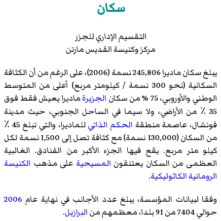
سكان
التقسيم الإداري للجزر
مركز وكنيسة القديس مارتن
يبلغ سكان ماديرا 245,806 نسمة (2006)، على الرغم من أن الكثافة
السكانية (نحو 300 نسمة / كيلومتر مربع) أعلى من المتوسط
الوطني والأوروبي، 75 % من سكان
الجزيرة
ماديرا يعيش فقط فوق
35 ٪ من الأراضي، ولا سيما في الساحل الجنوبي، حيث مدينة
فونشال، عاصمة منطقة
الحكم الذاتي
للماديرا، والتي تبلغ 45 ٪
من السكان (130,000 نسمة) مع كثافة تصل إلى 1,500 نسمة لكل
كيلو متر مربع. يقع فيها الجزء الأكبر من الفنادق. الغالبية
العظمى من السكان يعتنقون
المسيحية
على مذهب
الكنيسة
الرومانية الكاثوليكية
.
وفقا لبيانات المؤسسة، يبلغ عدد الأجانب في نهاية عام
2006
حوالي 7404 من 91 بلدا، معظمهم من
البرازيل
.