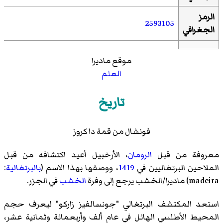
الرمز
2593105
الجغرافي
موقع ماديرا
العلم
تاريخ
فونشال من قمة دا كروز
معروفة من قبل
الرومان
، الأرخبيل أعيد اكتشافه من قبل
الملاحين البرتغاليين في
1419
، ووصفها بهذا الاسم (
بالبرتغالية
:
madeira‏) ماديرا/الخشب يرجع إلى وفرة
الخشب
في الجزر.
استعد المكتشف البرتغالي "جونسالفيز زاركو" ليعرف حجم
المحيط الأطلسي الهائل في عام ألف وأربعمائة وثمانية عشر،