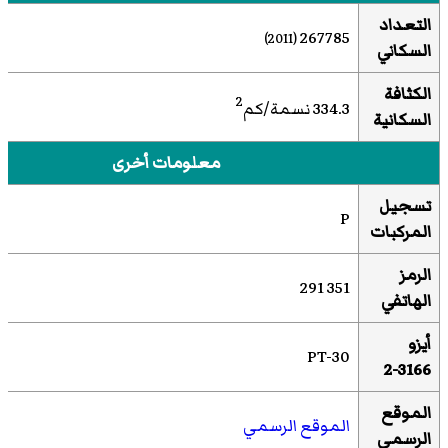
التعداد
267785
(2011)
السكاني
الكثافة
2
334.3 نسمة/كم
السكانية
معلومات أخرى
تسجيل
P
المركبات
الرمز
351 291
الهاتفي
أيزو
PT-30
3166-2
الموقع
الموقع الرسمي
الرسمي