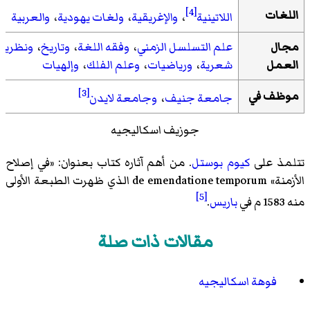
[4]
اللغات
اللاتينية
،
والإغريقية
،
ولغات يهودية
،
والعربية
مجال
علم التسلسل الزمني
،
وفقه اللغة
،
وتاريخ
،
ونظرية
العمل
شعرية
،
ورياضيات
،
وعلم الفلك
،
وإلهيات
[3]
موظف في
جامعة جنيف
،
وجامعة لايدن
جوزيف اسكاليجيه
تتلمذ على
كيوم بوستل
. من أهم آثاره كتاب بعنوان: «في إصلاح
الأزمنة»
de emendatione temporum
الذي ظهرت الطبعة الأولى
[5]
منه 1583 م في
باريس
.
مقالات ذات صلة
فوهة اسكاليجيه