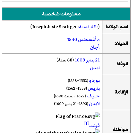
معلومات شخصية
اسم الولادة
(
بالفرنسية
:
Joseph Juste Scaliger
)‏
5 أغسطس
1540
الميلاد
أجان
21 يناير
1609
(68 سنة)
الوفاة
ليدن
بوردو
(1552–1558)
باريس
(1558–1562)
الإقامة
جنيف
(1572–العقد 1590)
لايدن
(1593–21 يناير 1609)
[1]
فرنسا
مواطنة