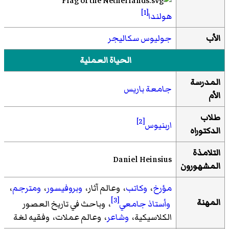
[1]
هولندا
الأب
جوليوس سكاليجر
الحياة العملية
المدرسة
جامعة باريس
الأم
طلاب
[2]
اربنيوس
الدكتوراه
التلامذة
Daniel Heinsius
المشهورون
مؤرخ
،
وكاتب
، وعالم آثار،
وبروفيسور
،
ومترجم
،
[3]
المهنة
وأستاذ جامعي
، وباحث في تاريخ العصور
الكلاسيكية،
وشاعر
، وعالم عملات، وفقيه لغة