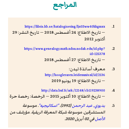
المراجع
https://libris.kb.se/katalogisering/ljx03ww40hhgmxx
— تاريخ الاطلاع: 24 أغسطس 2018 — تاريخ النشر: 29
أكتوبر 2012
https://www.genealogy.math.ndsu.nodak.edu/id.php?
id=125378
— تاريخ الاطلاع: 27 أغسطس 2018
معرف أساتذة ليدن:
http://hoogleraren.leidenuniv.nl/id/2136
— تاريخ الاطلاع: 19 يونيو 2019
http://data.bnf.fr/ark:/12148/cb119238900
— تاريخ الاطلاع: 10 أكتوبر 2015 — الرخصة: رخصة حرة
بديوي, عبد الرحمن
(1992).
"اسكاليجيه"
.
موسوعة
المستشرقين
. موسوعة شبكة المعرفة الريفية. مؤرشف من
الأصل
في 02 أبريل 2020
.