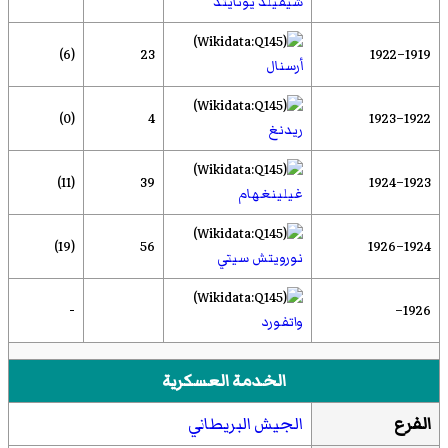
شيفيلد يونايتد
(6)
23
1919–1922
أرسنال
(0)
4
1922–1923
ريدنغ
(11)
39
1923–1924
غيلينغهام
(19)
56
1924–1926
نورويتش سيتي
-
1926–
واتفورد
الخدمة العسكرية
الفرع
الجيش البريطاني