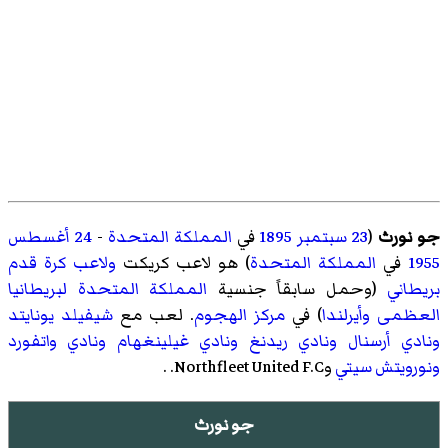
جو نورث
(
23 سبتمبر
1895
في
المملكة المتحدة
-
24 أغسطس
1955
في
المملكة المتحدة
) هو لاعب كريكت
ولاعب كرة قدم
بريطاني
(وحمل سابقاً جنسية
المملكة المتحدة لبريطانيا
العظمى وأيرلندا
) في
مركز
الهجوم
. لعب مع
شيفيلد يونايتد
ونادي أرسنال
ونادي ريدنغ
ونادي غيلينغهام
ونادي واتفورد
ونورويتش سيتي
وNorthfleet United F.C.
.
جو نورث