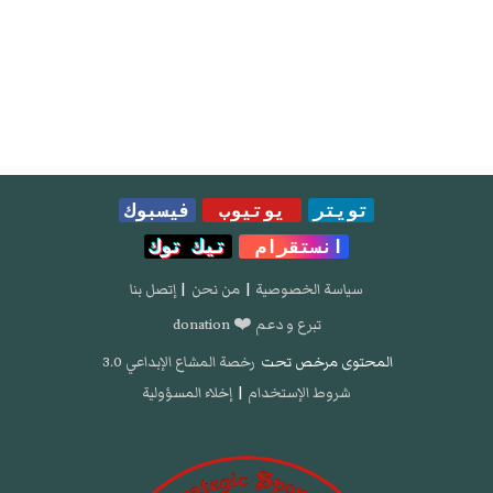
تويتر
يوتيوب
فيسبوك
انستقرام
تيك توك
سياسة الخصوصية
|
من نحن
|
إتصل بنا
تبرع و دعم ❤️ donation
المحتوى مرخص تحت
رخصة المشاع الإبداعي 3.0
شروط الإستخدام
|
إخلاء المسؤولية