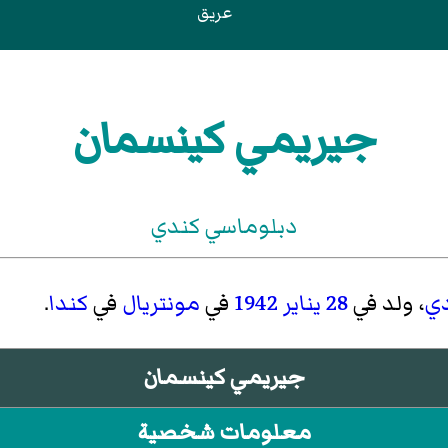
عريق
جيريمي كينسمان
دبلوماسي كندي
ي
، ولد في
28 يناير
1942
في
مونتريال
في
كندا
.
جيريمي كينسمان
معلومات شخصية