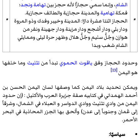
الشام
، وإنما سمي حجازًا لأنه حجز بين
تهامة
ونجد
؛
فمكة
تهامية
والمدينة حجازية والطائف حجازية.
"
الحجاز اثنتا عشرة دارًا: المدينة وخيبر وفدك وذو المروة
"
ودار بلي ودار أشجع ودار مزينة ودار جهينة ونفر من
هوازن وجُلُّ سليم وجُلُّ هلال وظهر حرة ليلى وممايلي
الشام شغب وبدا
وحدود الحجاز وفق
ياقوت الحموي
تبدأ من
تثليث
وما خلفها
[13]
هو اليمن
ويمكن تحديد بلاد اليمن كما وصفها لسان اليمن الحسن بن
أحمد الهمداني في كتابيه صفة جزيرة العرب والأكليل : (إن حدود
اليمن من وادي تثليث ووادي الدواسر و العبلاء في الشمال، وشرقاً
إلى عُمان وجنوباً إلى عدن) وألحق بها الجزر المحاذية في البحر
الأحمر.
سياسيًا: