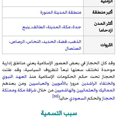
الزمنية
أكبر منطقة
منطقة المدينة المنورة
أكثر المدن
جدة
،
مكة
،
المدينة
،
الطائف
,
ينبع
ازدحاما
الذهب
،
فضة
،
الحديد
،
النحاس
،
الرصاص
،
الثروات
الصلصال
وقد كان الحجاز في بعض العصور الإسلامية يعني مناطق إدارية
موحدة تختلف سعتها تبعآ للظروف السياسية، وقد ظلت
الحجاز تحت حكم الحكومات الإسلامية منذ
العهد النبوي
والخلفاء الراشدين
مرورا
بالأمويين
والعباسيين
ومن بعدهم
المماليك
والعثمانيين
والهاشميين
من خلال
شرافة مكة
ومملكة
[10]
الحجاز
والحكم
السعودي
حالياً.
سبب التسمية