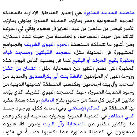
منطقة المدينة المنورة
هي إحدى المناطق الإدارية بالمملكة
العربية السعودية ومقر إمارتها المدينة المنورة ويتولى إمارتها
الأمير فيصل بن سلمان بن عبد العزيز آل سعود وتأتي في المرتبة
الثالثة من حيث المساحة، والخامسة من حيث عدد السكان.،
ومن أشهر ما تتملكه المنطقة
الحرم النبوي الشريف
والجوامع
المشهورة في المدينة مثل،
مسجد القبلتين
ومسجد قباء
،
ومقبرة بقيع الغرقد أو البقيع
كما في يسميه الناس اليوم، هذه
المقبرة التي تضم الكثير من الصحابة مثل :
عثمان بن عفان
وزوجة النبي أم المؤمنين
عائشة بنت أبي بكرالصديق
والعديد من
أصحابه وآل بيته أجمعين. وتكتسب المنطقة أهميتها الدينية من
وجود المدينة المنورة، حيث المسجد النبوي الشريف الذي يؤمه
ملايين الزائرين كل سنة من جميع بقاع
العالم
، وهذه سمة تنفرد
بها المنطقة في
العالم الإسلامي
وفي العالم ككل، ووجود جسد
النبي الطاهر
في المدينة المنورة وبجواره صاحبيه أبو بكر وعمر
ما، والكثير الكثير من
الصحابة
وآل البيت
رضوان الله عليهم
مدفونون في المدينة المنورة مما يكسبها قدسيةً في قلوب