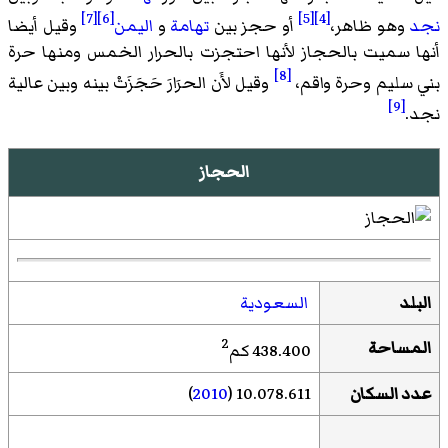
[7]
[6]
[5]
[4]
نجد
وهو ظاهر،
أو حجز بين
تهامة
و
اليمن
وقيل أيضا
أنها سميت بالحجاز لأنها احتجزت بالحرار الخمس ومنها حرة
[8]
بني سليم وحرة واقم،
وقيل لأَن الحرَارَ حَجَزَتْ بينه وبين عالية
[9]
نجد.
الحجاز
البلد
السعودية
2
المساحة
438.400 كم
عدد السكان
10.078.611 (
2010
)