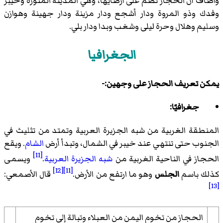
وأضاف أن الحجاز تضم على أرضايها، وهي المدينة المنورة وخيبر
وفدك وذو المروة ودار أشجع ودار مزينة ودار جهينة وهوازن
وسليم وهلال وحرة ليلى وشغب وبدا ودار بلي.
الجغرافيا
يمكن تعريف الحجاز على وجهين:-
جغرافيًا:
المنطقة الغربية من شبه الجزيرة العربية وتمتد من تثليث في
الجنوب حتى تنتهي عند خيبر في الشمال، وتبدأ أرض
الشام
. ويقع
[11]
الحجاز في الناحية الغربية من
شبه الجزيرة العربية
.
ويسمى
[12]
[11]
كذلك باسم
الجلس
وهو ما ارتفع من الأرض.
قال الأصمعي:
[13]
الحجاز من تخوم اليمن من العبلاء وتبالة إلى تخوم