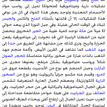
تشكيلات نارية وميتامورفية (متحولة) تميل إلى رواسب مواد
الأجسمام المعدينة وتوجد بعض هذة المواد في كل من نوعي
هذة التشكيلات، إلا أن فائدتها بأستثاء
الملح
والكلس
والجبس
للبلاد في الوقت الحالي ضئيلة. وفي جبل النورة الذي يبعد حوالي
12 ميلآ من
مكة
توجد كمية طيبة من
الجير
المحروق يتحصل
عليه من الشظايا الراسبة التي قد تحولت إلى ميتامورفية بفعل
الحرارة والريح. وترى كذلك جزر مشابهة على الطريق من
جدة
إلى
مهد الذهب
كما تشاهد في القرين الأبيض. وأكمة منجم مهد
الذهب بالذات عبارة عن صخور بركانية متماسكة
كحجر الصوان
شكلآ ورواسب متيامورفية بشكل مرتفع، يعلوها مجرى من
البازلت
وجبل المنجم هو نوع من الأندسيت يقطعه عروق من
المرو
، وقسم منه مكسو جزئيآ بالريوليت وهو نوع من
الصخور
النارية
(الكوارتزية)، ومعظم الجبال العارية المتعرضة للشمس
شرقي الجبال الميتامورفية والبركانية هي من حجر الجرانيت. وفي
الطائف
يرى
الجرانيت
على هيئة حواجز متقاطعة متداخلة إلى
الغرب حيث تميل الجبال إلى ارتفاع أعلى وبحذاء الطرف الجنوبي
لسلسلة الجبال المتكاتفة في
اليمن
توجد رواسب منضدة من