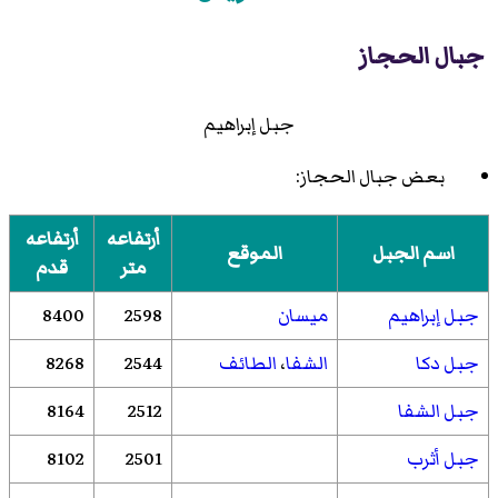
جبال الحجاز
جبل إبراهيم
بعض جبال الحجاز:
أرتفاعه
أرتفاعه
اسم الجبل
الموقع
متر
قدم
جبل إبراهيم
ميسان
2598
8400
جبل دكا
الشفا
،
الطائف
2544
8268
جبل الشفا
2512
8164
جبل أثرب
2501
8102