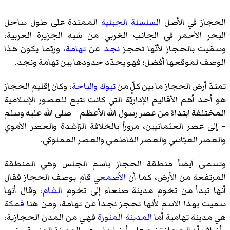
الحجاز في الأصل
السلسلة الجبلية
الممتدة على طول ساحل
البحر الأحمر في الجانب الغربي من شبه الجزيرة العربية،
وسمّيت بالحجاز لأنّها تحجز
نجد
عن
تهامة
، وربّما يكون هذا
الوصف لموقعها أفضل؛ فهو يحدّد حدودها بين تهامة ونجد.
تمتدّ أرض الحجاز ما بين كلٍّ من
تبوك
والباحة
، وكان إقليم الحجاز
هو أحد أهم الأقاليم الإداريّة التي كانت تتبع للعصور الإسلامية
المختلفة ابتداءً من عصر رسول الله الأعظم – صلى الله عليه وسلم
– إلى عصر العثمانيين، مروراً بالخلافة الرّاشدة والعصر الأموي
والعصر العبّاسي والعصر الفاطمي والعصر المملوكي.
وتسمى أيضاً منطقة الحجاز باسم الجلس وهي المنطقة
المرتفعة من الأرض، كما أن
الأصمعي
قام بوصف الحجاز فقال
أنها تبدأ من تخوم مدينة صنعاء إلى تخوم
الشام
، وقال أنها
سميت بهذا الاسم لأنها تحجز نجدأ عن تهامة، ومن هنا
فمكة
هي مدينة تهامية أما
المدينة المنورة
فهي من المدن الحجازية،