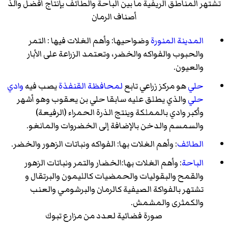
تشتهر المناطق الريفية ما بين الباحة والطائف بإنتاج أفضل وألذ
أصناف الرمان
المدينة المنورة
وضواحيها: وأهم الغلات فيها : التمر
والحبوب والفواكه والخضر، وتعتمد الزراعة على الأبار
والعيون.
حلي
هو مركز زراعي تابع
لمحافظة القنفذة
يصب فيه
وادي
حلي
والذي يطلق عليه سابقا حلي بن يعقوب وهو أشهر
وأكبر وادي بالمملكة وينتج الذرة الحمراء (الرفيعة)
والسمسم والدخن بالإضافة إلى الخضروات والمانغو.
الطائف
: وأهم الغلات بها: الفواكه ونباتات الزهور والخضر.
الباحة
: وأهم الغلات بها:الخضار والتمر ونباتات الزهور
والقمح والبقوليات والحمضيات كالليمون والبرتقال و
تشتهر بالفواكة الصيفية كالرمان والبرشومي والعنب
والكمثرى والمشمش.
صورة فضائية لعدد من مزارع تبوك