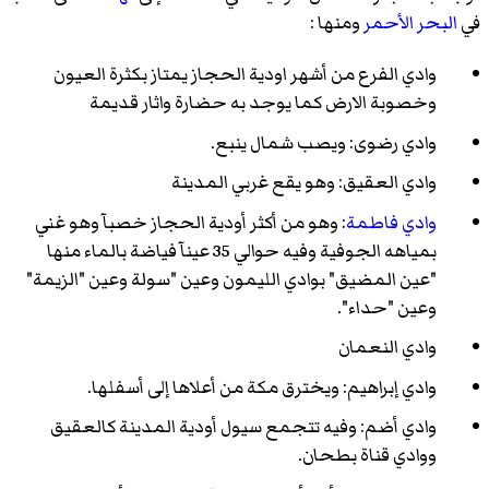
في
البحر الأحمر
ومنها :
وادي الفرع من أشهر اودية الحجاز يمتاز بكثرة العيون
وخصوبة الارض كما يوجد به حضارة واثار قديمة
وادي رضوى: ويصب شمال ينبع.
وادي العقيق: وهو يقع غربي المدينة
وادي فاطمة
: وهو من أكثر أودية الحجاز خصبآ وهو غني
بمياهه الجوفية وفيه حوالي 35 عينآ فياضة بالماء منها
"عين المضيق" بوادي الليمون وعين "سولة وعين "الزيمة"
وعين "حداء".
وادي النعمان
وادي إبراهيم: ويخترق مكة من أعلاها إلى أسفلها.
وادي أضم: وفيه تتجمع سيول أودية المدينة كالعقيق
ووادي قناة بطحان.