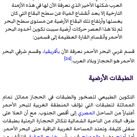
العرب شكلها الأخير الذي نعرفة الآن لها في هذه الأزمنة
التارخية إلا بعد أنقشاع المياة عن سطح البقاع التي كان
يغسلها وأرتفاع تلك البقاع الأرضية عن مستوى سطح البحر
ثم تلا هذا العصر حركات أرضية سببت تكوين أخدود البحر
الأحمر وأنقسام القارة العظيمة إلى قسمين:
قسم غربي البحر الأحمر نعرفة الآن
بأفريقيا
، وقسم شرقي البحر
[24]
الأحمر هو الحجاز وبلاد العرب.
الطبقات الأرضية
التكوين الطبيعي للصخور والطبقات في الحجاز مماثل تمام
المماثلة للطبقات التي تؤلف المنطقة الغربية للبحر الأحمر
أعتبارآ من الساحل
المصري
إلى أقصى الجنوب. مع أن العلا على
طرف البلاد من الناحية الشمالية تتكاثر الحجارة الرملية بطبقات
سفلى كثيفة. وتمتد المساحة الغربية الباقية حتى البحر الأحمر.
أما
أملج
وضبا
والمويلح
قرب رأس
خليج العقبة
فتتألف من