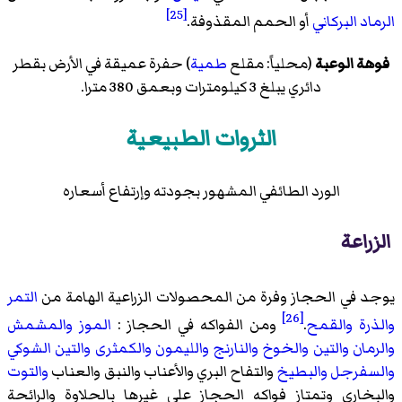
[25]
الرماد البركاني
أو الحمم المقذوفة.
فوهة الوعبة
(محلياً: مقلع
طمية
) حفرة عميقة في الأرض بقطر
دائري يبلغ 3 كيلومترات وبعمق 380 مترا.
الثروات الطبيعية
الورد الطائفي المشهور بجودته وإرتفاع أسعاره
الزراعة
يوجد في الحجاز وفرة من المحصولات الزراعية الهامة من
التمر
[26]
والذرة
والقمح
.
ومن الفواكه في الحجاز :
الموز
والمشمش
والرمان
والتين
والخوخ
والنارنج
والليمون
والكمثرى
والتين الشوكي
والسفرجل
والبطيخ
والتفاح البري والأعناب والنبق والعناب
والتوت
والبخاري وتمتاز فواكه الحجاز على غيرها بالحلاوة والرائحة