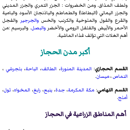
ولطف المذاق. ومن الخضروات : الجزر التمري والجزر المديني
والجزر اليماني (البطاطا) والطماطم والباذنجان الأسود والبامية
والقرع والفول والملوخية والكرنب والخس
والجرجير
والفجل
الأحمر والأبيض والفلفل الرومي والأخضر
والبصل
. والبرسيم :من
أهم الغلات التي تؤلف غذاء الماشية.
أكبر مدن الحجاز
القسم الحجازي
:
المدينة المنورة
،
الطائف
،
الباحة
،
بلجرشي
،
النماص
،
ميسان
.
القسم التهامي
:
مكة المكرمة
،
جدة
،
ينبع
،
رابغ
،
المخواه
،
ثول
،
أملج
.
أهم المناطق الزراعية في الحجاز