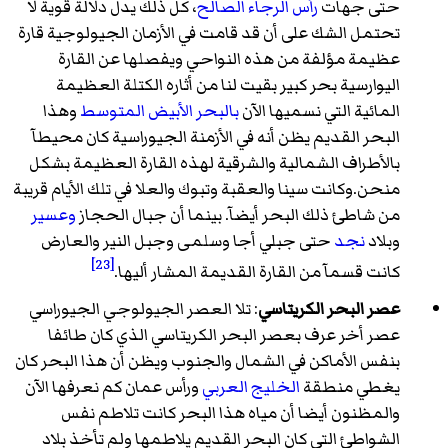
حتى جهات
رأس الرجاء الصالح
، كل ذلك يدل دلالة قوية لا
تحتمل الشك على أن قد قامت في الأزمان الجيولوجية قارة
عظيمة مؤلفة من هذه النواحي ويفصلها عن القارة
اليوارسية بحر كبير بقيت لنا من أثاره الكتلة العظيمة
المائية التي نسميها الآن
بالبحر الأبيض المتوسط
وهذا
البحر القديم يظن أنه في الأزمنة الجيوراسية كان محيطآ
بالأطراف الشمالية والشرقية لهذه القارة العظيمة بشكل
منحن.وكانت سينا والعقبة وتبوك والعلا في تلك الأيام قريبة
من شاطئ ذلك البحر أيضآ. بينما أن جبال الحجاز
وعسير
وبلاد
نجد
حتى جبلي أجا وسلمى وجبل النير والعارض
[23]
كانت قسمآ من القارة القديمة المشار أليها.
عصر البحر الكريتاسي
: تلا العصر الجيولوجي الجيوراسي
عصر أخر عرف بعصر البحر الكريتاسي الذي كان طائفا
بنفس الأماكن في الشمال والجنوب ويظن أن هذا البحر كان
يغطي منطقة
الخليج العربي
ورأس عمان كم نعرفها الآن
والمظنون أيضا أن مياه هذا البحر كانت تلاطم نفس
الشواطئ التي كان البحر القديم يلاطمها ولم تأخذ بلاد