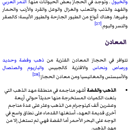
والخيول
. وتوجد في الحجاز بعض الحيوانات منها:
النمر العربي
والفهد والذئب والثعلب والغزال والوعل والقرد والأرنب والحمار
وغيرها. وهناك أنواع من الطيور الجارحة والطيور الأنيسة؛ كالصقر
[27]
والنسر والبوم.
المعادن
تتوافر في الحجاز المعادن الفلزية من
ذهب
وفضة
وحديد
ورصاص
ونحاس
والافلزية كالجبيس
والباريوم
والصلصال
[28]
والأسبستس والمغانيسيا ومن معادن الحجاز:
الذهب والفضة
أشهر مناجمه في منطقة مهد الذهب التي
بلغت الكميات المستخرجة منها حديثآ حوالي أربعة
وعشرين ألف كيلوجرام من الذهب وعثر على عدة مناجم
أخرى قديمة العهد، أستغلها القدماء على نطاق واسع في
الوجه على البحر الأحمر أما الفضة فهي لم تستغل إلا من
مهد الذهب.