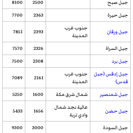
جبل صبح
2500
8100
جبل حيرة
2363
7700
جنوب غرب
جبل ورقان
2393
7851
المدينة
جبل السراة
2326
7570
جبل برد
2308
7500
جبل إدقس (جبل
جنوب غرب
7089
2161
قدس)
المدينة
جبل شمنصير
شمال شرق مكة
1600
5250
عالية نجد شمال
جبل حضن
1656
5433
وادي تربة
جبل السودة
3000
9300