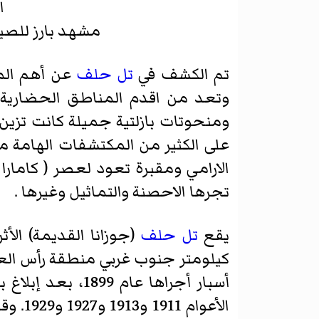
ا
مشهد بارز للصي
تم الكشف في
تل حلف
عن أهم المد
وتعد من اقدم المناطق الحضارية ف
ومنحوتات بازلتية جميلة كانت تزين
على الكثير من المكتشفات الهامة مث
الارامي ومقبرة تعود لعصر ( كامار
تجرها الاحصنة والتماثيل وغيرها .
يقع
تل حلف
كيلومتر جنوب غربي منطقة رأس العي
أسبار أجراها ع
الأعو