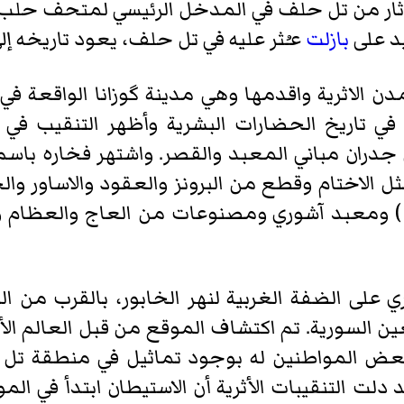
ثار من تل حلف في المدخل الرئيسي لمتحف حلب
د على
بازلت
عـُثر عليه في تل حلف، يعود تاريخه إلى 850–830 ق.
ن الاثرية واقدمها وهي مدينة
گوزانا
الواقعة في
ي تاريخ الحضارات البشرية وأظهر التنقيب في
 جدران مباني المعبد والقصر. واشتهر فخاره باس
ل الاختام وقطع من البرونز والعقود والاساور وا
ا ) ومعبد آشوري ومصنوعات من العاج والعظام وم
ن السورية. تم اكتشاف الموقع من قبل العالم الأ
ام 1899، بعد إبلاغ بعض المواطنين له بوجود تماثيل في م
ام 1911 و1913 و1927 و1929. وقد دلت التنقيبات الأثرية أن الاستيطان