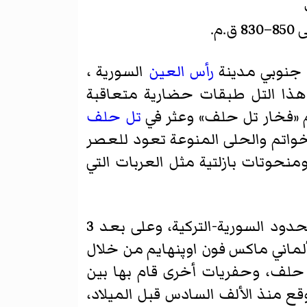
م.
 جنوبي مدينة
رأس العين
السورية ،
 هذا التل طبقات حضارية متعاقبة
م «فخار تل حلف» وعثر في
تل حلف
لخواتم والحلى المنوعة تعود للعصر
نحوتات بازلتية مثل العربات التي
(جوزانا القديمة) الأثري على الضفة الغربية لنهر الخابور، بالقرب من الحدود السورية-التركية، وعلى بعد 3
لماني ماكس فون اوپنهايم من خلال
نطقة تل حلف، وحفريات أخرى قام بها بين
 ابتدأ في الموقع منذ الألف السادس قبل الميلاد،