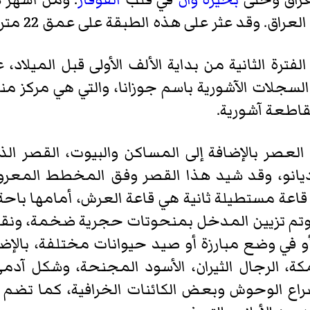
عراق. وقد عثر على هذه الطبقة على عمق 22 متر شمالي سفح التل.
فترة الثانية من بداية الألف الأولى قبل الميلا
السجلات الآشورية باسم
جوزانا
، والتي هي مركز م
قاطعة آشورية.
العصر بالإضافة إلى المساكن والبيوت، القصر
يانو
، وقد شيد هذا القصر وفق المخطط المعروف ب
 قاعة مستطيلة ثانية هي قاعة العرش، أمامها ب
 وتم تزيين المدخل بمنحوتات حجرية ضخمة، ونق
أو في وضع مبارزة أو صيد حيوانات مختلفة، بالإ
كة، الرجال الثيران، الأسود المجنحة، وشكل آد
اع الوحوش وبعض الكائنات الخرافية، كما تضم 