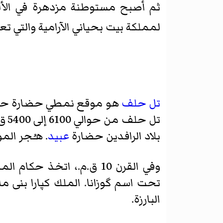
ثم أصبح مستوطنة مزدهرة في الألف
لمملكة
بيت بحياني
الآرامية والتي ت
تل حلف
هو موقع نمطي حضارة حلف ا
تل حلف من حوالي 6100 إلى 5400 ق.م.، وهي الفترة الزمنية التي يشار إليها باسم
بلاد الرافدين حضارة
عبيد
. هـُجر الم
وفي القرن 10 ق.م.، اتخذ حكام المملكة الآرامية الصغيرة
تحت اسم
گوزانا
. الملك
كپارا
بنى م
البارزة.