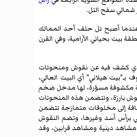
د، عندما أصبح تل حلف أحد الممالك
نطقة
بيت بحياني
الآرامية، وفي القرن
 الذي كشف فيه عن نقوش ومنحوتات
ـ"بيت هيلاني" أي البيت العالي،
احة مكشوفة مسوّرة، لها مدخل ضخم
وش بارزة، وتتضمن هذه المنحوتات
ضافة إلى مخلوقات متمازجة تتضمن
مي برأس أسد وغيرها، وتضم النقوش
مشاهد دينية ومشاهد قرابين، وقد