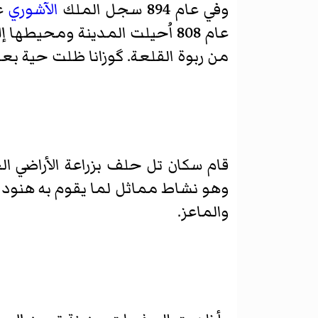
وفي عام 894 سجل الملك
الآشوري
ع
عام 808 اُحيلت المدينة ومحيطها إلى مقاطعة في
من ربوة القلعة. گوزانا ظلت حية بعد ا
قام سكان تل حلف بزراعة الأراضي ال
وهو نشاط مماثل لما يقوم به هنود
والماعز.