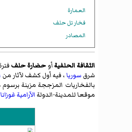
العمارة
فخار تل حلف
المصادر
الثقافة الحلفية
أو
حضارة حلف
فترة
شرق
سوريا
، فيه أول كشف لآثار من
ا
بالفخاريات المزججة مزينة برسوم ه
موقعا للمدينة-الدولة
الآرامية
غوزانا
.