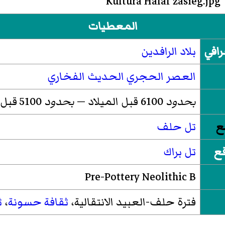
المعطيات
رافي
بلاد الرافدين
العصر الحجري الحديث الفخاري
بحدود
6100 قبل الميلاد —
بحدود
5100 قبل الميلاد
ع
تل حلف
قع
تل براك
Pre-Pottery Neolithic B
فترة حلف-العبيد الانتقالية
،
ثقافة حسونة
،
ث