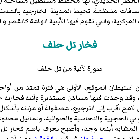
مركزية، والتي تقوم فيها الأبنية الهامة كالقصر وا
فخار تل حلف
صورة لآنية من تل حلف
استيطان الموقع، الأولى هي فترة تمتد من أواخر
وقد وجدت فيها مساكن مستديرة وآنية فخارية جمي
مع أقرب إلى التزجيج، مصقولة أو مزينة بأشكال ه
ني الحجرية والنحاسية والصوانية، وتماثيل مصنوعة
المشابه أينما وجد، وأصبح يعرف باسم فخار تل
عراق وحتى
بحيرة وان
في قلب
القوقاز
. ومن أشهر ه