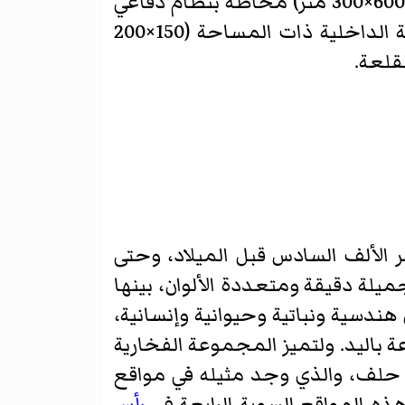
وأظهرت الحفريات مدينة تعود إلى العصر الحديدي، لها مخطط مستطيل مساحته (600×300 متر) محاطة بنظام دفاعي
من الأسوار المتضمنة أبراجاً ذات مسافات منتظمة. تحيط المدينة الخارجية بالمدينة الداخلية ذات المساحة (150×200
لقلعة.
 الألف السادس قبل الميلاد، وحتى
لة دقيقة ومتعددة الألوان، بينها
ندسية ونباتية وحيوانية وإنسانية،
 باليد. ولتميز المجموعة الفخارية
 حلف، والذي وجد مثيله في مواقع
ذه المواقع السوية الرابعة في
رأس