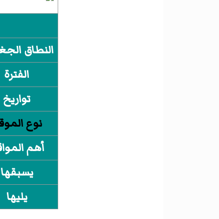
النطاق الجغ
الفترة
تواريخ
نوع الموق
أهم الموا
يسبقها
يليها