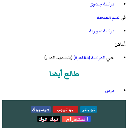
دراسة جدوى
في
علم الصحة
دراسة سريرية
أماكن
حي
الدراسة (القاهرة)
(بتشديد الدال)
طالع أيضا
درس
تويتر
يوتيوب
فيسبوك
انستقرام
تيك توك