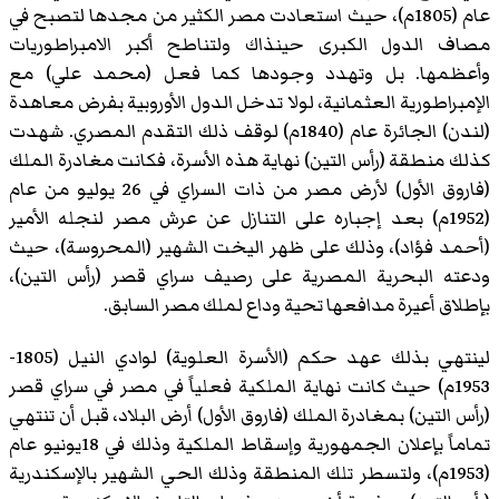
عام (1805م)، حيث استعادت مصر الكثير من مجدها لتصبح في
مصاف الدول الكبرى حينذاك ولتناطح أكبر الامبراطوريات
وأعظمها. بل وتهدد وجودها كما فعل (محمد علي) مع
الإمبراطورية العثمانية، لولا تدخل الدول الأوروبية بفرض معاهدة
(لندن) الجائرة عام (1840م) لوقف ذلك التقدم المصري. شهدت
كذلك منطقة (رأس التين) نهاية هذه الأسرة، فكانت مغادرة الملك
(فاروق الأول) لأرض مصر من ذات السراي في 26 يوليو من عام
(1952م) بعد إجباره على التنازل عن عرش مصر لنجله الأمير
(أحمد فؤاد)، وذلك على ظهر اليخت الشهير (المحروسة)، حيث
ودعته البحرية المصرية على رصيف سراي قصر (رأس التين)،
بإطلاق أعيرة مدافعها تحية وداع لملك مصر السابق.
لينتهي بذلك عهد حكم (الأسرة العلوية) لوادي النيل (1805-
1953م) حيث كانت نهاية الملكية فعلياً في مصر في سراي قصر
(رأس التين) بمغادرة الملك (فاروق الأول) أرض البلاد، قبل أن تنتهي
تماماً بإعلان الجمهورية وإسقاط الملكية وذلك في 18يونيو عام
(1953م)، ولتسطر تلك المنطقة وذلك الحي الشهير بالإسكندرية