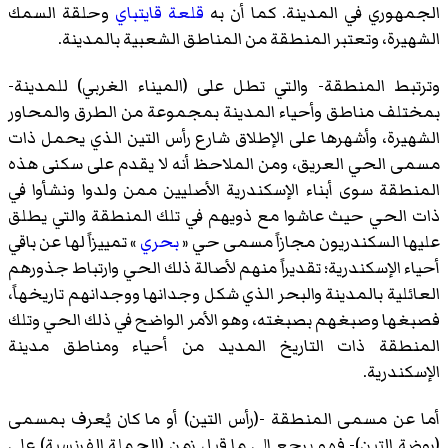
الجمهوري في المدينة. كما أن به
قلعة قايتباي
وحلقة السمك
الشهيرة، وتعتبر المنطقة من المناطق الشعبية بالمدينة.
وترتبط المنطقة- والتي تطل على (الميناء الغربي) للمدينة-
بمختلف مناطق وأحياء المدينة بمجموعة من الطرق والمحاور
الشهيرة، وأشهرها على الإطلاق
شارع رأس التين
الذي يحمل ذات
مسمى الحي العريق، ومن الملاحظ أنه لا يقدم على سكنى هذه
المنطقة سوى أبناء الإسكندرية الأصليين ممن ولدوا ونشأوا في
ذات الحي حيث عاشوا مع ذويهم في تلك المنطقة والتي يطلق
عليها السكندريون مجازاً مسمى حي «
بحري
» تمييزاً لها عن باقي
أحياء الإسكندرية؛ تقديراً منهم لأصالة ذلك الحي وارتباط جذورهم
العائلية بالمدينة والبحر الذي شكل وجدانها ووجدانهم تاريخهاً،
فصبغها وصبغهم بصبغته، وهو الأمر الواضح في ذلك الحي وتلك
المنطقة ذات التاريخ المديد من أحياء ومناطق مدينة
الإسكندرية.
أما عن مسمى المنطقة -(رأس التين) أو ما كان يُعرف بمسمى
(روضة التين)- فهو يرجع إلى ما قبل زمن (الحملة الفرنسية) على