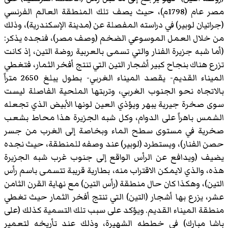
مصر عام (1798م)، حيث يصف تلك المنطقة العالم الفرنسي
(جراتيان لوبير) في دراسته المفصلة عن (مدينة الإسكندرية)، وذلك
من خلال العمل الموسوعي الضخم (وصف مصر)، فنجده يذكر:
(أما شبه جزيرة الفنار والتي تسمى بالعربية روضة التين، إذ كانت
تزرع هناك بنجاح كبير أشجار التين التي تنتج أفخر الثمار، فتغطي
الميناء القديم- يقصد الميناء الغربي- بطول يبلغ 2650 متراً
بالاتجاه نحو الجنوب الغربي، وتربتها الملحية الفاصلة ليست
سوى صخرة جيرية يبهر ويؤذي العين لونها الأبيض الذي تجعله
الشمس باهراً على الدوام، وكل شبه الجزيرة هذا محاط بشعب
صخرية في مستوى سطح الماء وبخاصة إلى الغرب من جسر
حصن الفنار)، ويستطرد (لوبير) عند وصفه للمنطقة، حيث نجده
يضيف (ويدافع عن الرأس الواقع إلى جنوب غرب شبه الجزيرة
هذه، والذي لايمكن الاقتراب منه، بطارية قريبة تتسمى باسم رأس
التين)، وهكذا كان حال منطقة (رأس التين) مع نهاية القرن الثامن
عشر، يزرع بها أشجار (التين) التي تنتج أفخر الثمار حيث تغطي
منطقة الميناء القديم. ويؤكد على سبب تلك التسمية كذلك (على
باشا مبارك) في خططه الشهيرة، وذلك عند تأريخه لتعمير