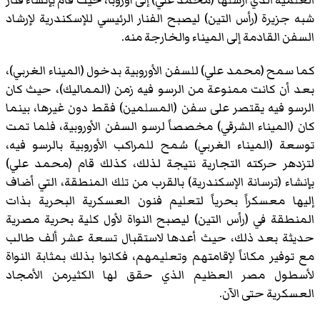
العلمية الذي أرسلها (محمد علي) إلى أوروبا، حيث قام بإنشاء فنار
شبه جزيرة (رأس التين) ليصبح الفنار الرئيسي للإسكندرية لإرشاد
السفن القادمة إلى الميناء والخارجة منه.
كما سمح (محمد علي) للسفن الأوروبية بدخول (الميناء الغربي)،
بعد أن كانت ممنوعة من الرسو فيه زمن (المماليك)، حيث كان
الرسو فيه يقتصر على سفن (المسلمين) فقط دون غيرها، بينما
كان (الميناء الشرقي) مخصصاً لرسو السفن الأوروبية، فلما تمت
توسعة (الميناء الغربي) سُمح للمراكب الأوروبية بالرسو فيه،
لتزدهر حركته التجارية نتيجة لذلك، كذلك قام (محمد علي)
بإنشاء (ترسانة الإسكندرية) بالقرب من تلك المنطقة، التي أضاف
إليها معسكراً بحرياً لتعليم فنون العسكرية البحرية بذات
المنطقة في (رأس التين) ليصبح النواة لأول كلية بحرية مصرية
حديثة بعد ذلك، حيث أعدها لاستقبال تسعة عشر ألف طالب
مع توفير مكاناً لإقامتهم وتعليمهم، فكانوا بذلك بمثابة النواة
لأسطول مصر العظيم الذي حقق لها الكثيرمن الأمجاد
العسكرية حتى الآن.