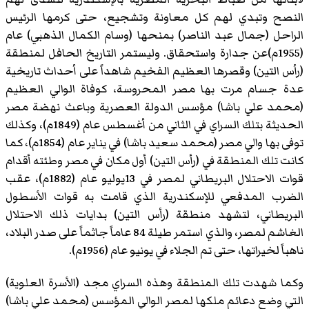
النصح وتبدي لهم كل معاونة وتشجيع، حتى كرمها الرئيس
الراحل (جمال عبد الناصر) بمنحها (وسام الكمال الذهبي) عام
(1955م)عن جدارة واستحقاق. وليستمر التاريخ الحافل لمنطقة
(رأس التين) وقصرها العظيم الفخيم شاهداً على أحداث تاريخية
عدة جسام مرت بها مصر المحروسة، كوفاة الوالي العظيم
(محمد علي باشا) مؤسس الدولة العصرية وباعث نهضة مصر
الحديثة بتلك السراي في الثاني من أغسطس عام (1849م)، وكذلك
توفى بها والي مصر (محمد سعيد باشا) في يناير عام (1854م)، كما
كانت تلك المنطقة في (رأس التين) أول مكان في مصر وطئته أقدام
قوات الاحتلال البريطاني لمصر في 13يوليو عام (1882م)، عقب
الضرب المدفعي للإسكندرية الذي قامت به قوات الأسطول
البريطاني، لتشهد منطقة (رأس التين) بدايات ذلك الاحتلال
الغاشم لمصر، والذي استمر طيلة 84 عاماً جاثماً على صدر البلاد،
ناهباً لخيراتها، حتى تم الجلاء في يونيو عام (1956م).
وكما شهدت تلك المنطقة وهذه السراي مجد (الأسرة العلوية)
التي وضع دعائم ملكها لمصر الوالي المؤسس (محمد علي باشا)