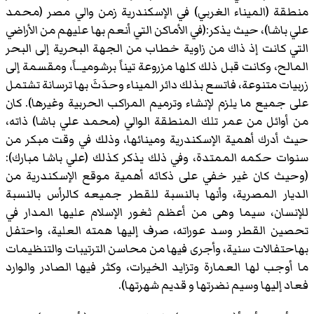
منطقة (الميناء الغربي) في الإسكندرية زمن والي مصر (محمد
علي باشا)، حيث يذكر:(في الأماكن التي أنعم بها عليهم من الأراضي
التي كانت إذ ذاك من زاوية خطاب من الجهة البحرية إلى البحر
المالح، وكانت قبل ذلك كلها مزروعة تيناً برشوميــاً، ومقسمة إلى
زربيات متنوعة، فاتسع بذلك دائر الميناء وحدَثَ بها ترسانة تشتمل
على جميع ما يلزم لإنشاء وترميم المراكب الحربية وغيرها). كان
من أوائل من عمر تلك المنطقة الوالي (محمد علي باشا) ذاته،
حيث أدرك أهمية الإسكندرية ومينائها، وذلك في وقت مبكر من
سنوات حكمه الممتدة، وفي ذلك يذكر كذلك (علي باشا مبارك):
(وحيث كان غير خفي على ذكائه أهمية موقع الإسكندرية من
الديار المصرية، وأنها بالنسبة للقطر جميعه كالرأس بالنسبة
للإنسان، سيما وهى من أعظم ثغور الإسلام عليها المدار في
تحصين القطر وسد عوراته، صرف إليها همته العلية، واحتفل
بهاحتفالات سنية، وأجرى فيها من محاسن الترتيبات والتنظيمات
ما أوجب لها العمارة وتزايد الخيرات، وكثر فيها الصادر والوارد
فعاد إليها وسيم نضرتها و قديم شهرتها).