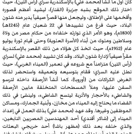
كان أول ما أنشأ (محمد علي) بالإسكندرية سراي (رأس التين)، حيث
اختار ذلك الموقع بشبه جزيرة (الفنار)، ليشيد أعظم قصوره
وأفخمها على الإطلاق، وليجعل منها قصراً صيفياً يدير منه شئون
البلاد، حيث فرغ من تشييدها في 22 شعبان عام (1245هـ)
(1830م)، وهو الأمر الذي توارثه خلفاءه من حكام مصر من ولاة
وسلاطين وملوك من أبناء (الأسرة العلوية) وحتى قيام ثورة يوليو
عام (1952م)، حيث اتخذ كل هؤلاء من ذلك القصر بالإسكندرية
مقراً صيفياً لإدارة شئون البلاد. وقد كان تشييد (محمد علي) لسراي
(رأس التين) متزامناً مع شروعه في تعمير (الميناء الغربي)، حيث
تطل عليه السراي؛ فقام بتوسيعه وتعميقه واستحضر لذلك
الغرض الكراكات من (أوروبا)، كما أنشأ الأرصفة داخله لترسو
السفن عليها، وملأ المسطحات المتخلفة مابين الأرصفة
والشاطيء بالأحجار والأتربة ليتسع الشاطيء، ولينشئ في ذلك
الفضاء ما يحتاج إليه الميناء من مخازن، وأبنية الجمارك، ومساكن
الموظفين وغيرها. وقد عهد (محمد علي) بذلك العمل في إعداد
الميناء إلى (شاكر أفندي) أحد المهندسين المصريين النابغين،
والذي خلفه بعد ذلك (مظهر باشا) أحد خريجي البعثات