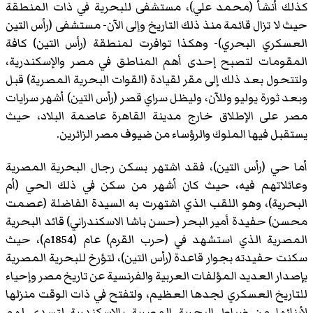
كذلك أنشأ (محمد علي)، مستشفى للبحرية في ذات المنطقة
حيث لا تزال قائمة منذ ذلك التاريخ وإلى الآن- مستشفى (رأس التين
العسكري البحري)- وهكذا توافرت لمنطقة (رأس التين) كافة
المقومات لتصبح إحدى أهم المناطق في مصر والإسكندرية،
ولتتحول بعد ذلك إلى مقر لقيادة (القوات البحرية المصرية) قبل
وبعد ثورة يوليو وللآن، وليظل سراي قصر (رأس التين) أشهر سرايات
مصر على الإطلاق خارج مدينة القاهرة عاصمة البلاد، حيث
يستقبل فيها الملوك والرؤساء من ضيوف مصر الزائرين.
أما حي (رأس التين)، فقد اشتهر بسكن رجال البحرية المصرية
وعائلاتهم فيه، حيث كان أشهر من سكن في ذلك الحي (أم
البحرية)، وهو اللقب الذي اشتهرت به السيدة الفاضلة (عصمت
محسن) حفيدة أمير البحر (حسن باشا الاسكندراني) قائد البحرية
المصرية الذي استشهد في (حرب القرم) عام (1854م)، حيث
سكنت حفيدته بجوار قاعدة (رأس التين)، لتؤرخ للبحرية المصرية
بإصدار العديد المؤلفات العربية والفرنسية عن تاريخ مصر وإحياء
للتاريخ العسكري لجدها العظيم، ولتفتح في ذات الوقت منزلها
لأبنائها من ضباط البحرية المصرية بالإسكندرية لتسدى لهم