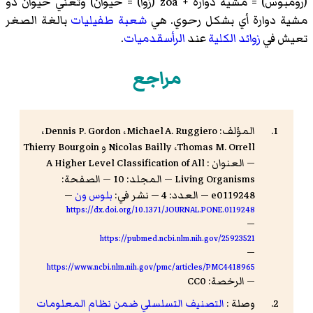
(رومبوس) = مشية دوارة + zoa (زوا) = حيوان) وتعني حيوان ذو
مشية دوارة أي بشكل رحوي. هي
شعبة
طفيليات
بالغة الصغر
تعيش في
زوائد الكلية
عند
الرأسقدميات
.
مراجع
المؤلف: Michael A. Ruggiero، ‏Dennis P. Gordon،
‏Thomas M. Orrell، ‏Nicolas Bailly و Thierry Bourgoin
— العنوان : A Higher Level Classification of All
Living Organisms — المجلد: 10 — الصفحة:
e0119248 — العدد: 4 — نشر في:
بلوس ون
—
https://dx.doi.org/10.1371/JOURNAL.PONE.0119248
—
https://pubmed.ncbi.nlm.nih.gov/25923521
—
https://www.ncbi.nlm.nih.gov/pmc/articles/PMC4418965
— الرخصة: CC0
وصلة :
التصنيف التسلسلي ضمن نظام المعلومات