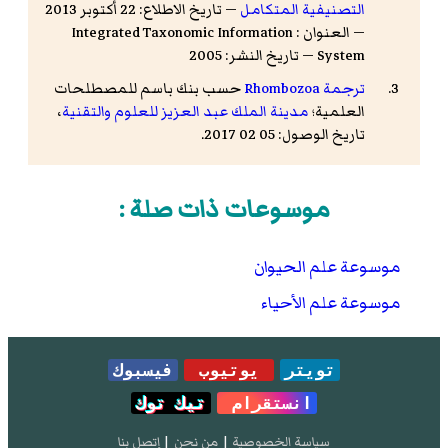
التصنيفية المتكامل
— تاريخ الاطلاع: 22 أكتوبر 2013
— العنوان : Integrated Taxonomic Information
System — تاريخ النشر: 2005
ترجمة Rhombozoa
حسب بنك باسم للمصطلحات
العلمية؛
مدينة الملك عبد العزيز للعلوم والتقنية
،
تاريخ الوصول: 05 02 2017.
موسوعات ذات صلة :
موسوعة علم الحيوان
موسوعة علم الأحياء
تويتر
يوتيوب
فيسبوك
انستقرام
تيك توك
سياسة الخصوصية
|
من نحن
|
إتصل بنا