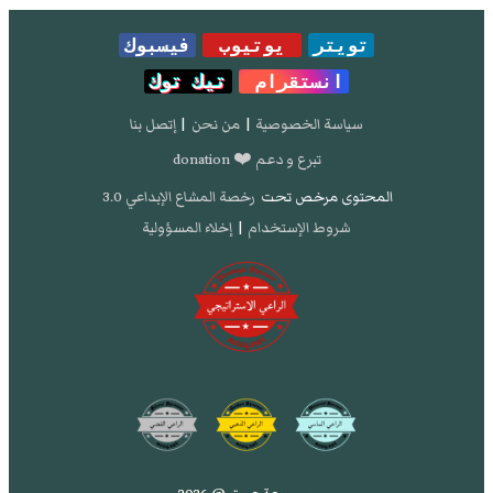
تويتر
يوتيوب
فيسبوك
انستقرام
تيك توك
سياسة الخصوصية
|
من نحن
|
إتصل بنا
تبرع و دعم ❤️ donation
المحتوى مرخص تحت
رخصة المشاع الإبداعي 3.0
شروط الإستخدام
|
إخلاء المسؤولية