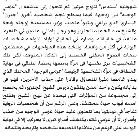
شهوانية "سندس" تتزوج مرتين ثم تتحول إلى عاشقة ل "عزمي
الوجيه" ابن زوجها، فيما يسطع نجم شخصية أخرى "جبران"
اليساري الذي يرتقي ويتبوأ منصب وزير، بمساعدة زوجته رابعة
والشيخ عبد الحميد الجنزير وهو رجل باطني، متدين في ظاهره،
متنفذ في حقيقته، وصارم في تحقيق نواياه. تتواجه شخصيات
الرواية في أكثر من واقعة، وتتخذ هذه المواجهات في معظمها
سمات الصراع العقلي المستند إلى الذكاء المتوقد، لكن تلك
الشخصيات ترى نفسها في مرآة بعضها بعضا، لتلتقي في نهاية
المطاف في مرآة الشخصية الرئيسة "عزمي الوجيه" المحنك الذي
يبدو غامضا مثيرا للتساؤل وقادرا على جذب الآخرين، فهو في
بداياته يكون واحدا ممن يتلقون دروس الشيخ الجنزير، ثم يخضع
إلى مجموعة من المؤثرات التي تبعده عن نهج الشيخ وتفتح
امامه أبواب حياة مختلفة. وعلى الرغم من أن شخصيات الرواية
تفاجأ في نهايتها بما تنطوي عليه حياة عزمي الوجيه من خفايا
وأسرار، إلا أن عزمي ذاته، يكتشف أسرارا كبرى لا يعرفها إلا في نهاية
الرواية، على الرغم من علاقتها اللصيقة بشخصه وتاريخه وانتمائه.