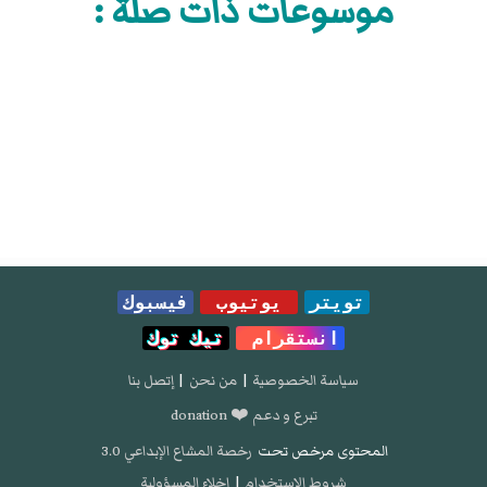
موسوعات ذات صلة :
تويتر
يوتيوب
فيسبوك
انستقرام
تيك توك
سياسة الخصوصية
|
من نحن
|
إتصل بنا
تبرع و دعم ❤️ donation
المحتوى مرخص تحت
رخصة المشاع الإبداعي 3.0
شروط الإستخدام
|
إخلاء المسؤولية