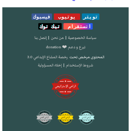
تويتر
يوتيوب
فيسبوك
انستقرام
تيك توك
سياسة الخصوصية
|
من نحن
|
إتصل بنا
تبرع و دعم ❤️ donation
المحتوى مرخص تحت
رخصة المشاع الإبداعي 3.0
شروط الإستخدام
|
إخلاء المسؤولية