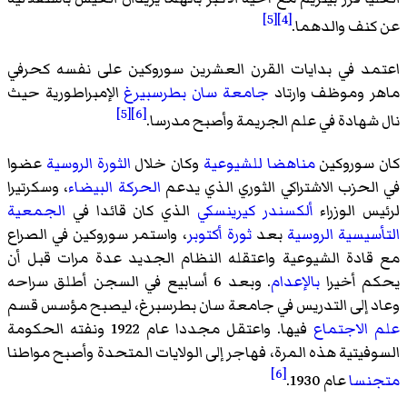
[5]
[4]
عن كنف والدهما.
اعتمد في بدايات القرن العشرين سوروكين على نفسه كحرفي
ماهر وموظف وارتاد
جامعة سان بطرسبيرغ
الإمبراطورية حيث
[5]
[6]
نال شهادة في علم الجريمة وأصبح مدرسا.
كان سوروكين
مناهضا للشيوعية
وكان خلال
الثورة الروسية
عضوا
في الحزب الاشتراكي الثوري الذي يدعم
الحركة البيضاء
، وسكرتيرا
لرئيس الوزراء
ألكسندر كيرينسكي
الذي كان قائدا في
الجمعية
التأسيسية الروسية
بعد
ثورة أكتوبر
، واستمر سوروكين في الصراع
مع قادة الشيوعية واعتقله النظام الجديد عدة مرات قبل أن
يحكم أخيرا
بالإعدام
. وبعد 6 أسابيع في السجن أطلق سراحه
وعاد إلى التدريس في جامعة سان بطرسبرغ، ليصبح مؤسس قسم
علم الاجتماع
فيها. واعتقل مجددا عام 1922 ونفته الحكومة
السوفيتية هذه المرة، فهاجر إلى الولايات المتحدة وأصبح مواطنا
[6]
متجنسا
عام 1930.