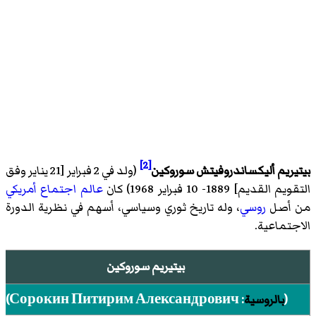
[2]
بيتيريم أليكساندروفيتش سوروكين
(ولد في 2 فبراير [21 يناير وفق
التقويم القديم] 1889- 10 فبراير 1968) كان
عالم اجتماع
أمريكي
من أصل
روسي
، وله تاريخ ثوري وسياسي، أسهم في نظرية الدورة
الاجتماعية.
بيتيريم سوروكين
(
بالروسية
:
Сорокин Питирим Александрович
)‏