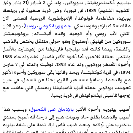
بيتيريم ألكسندروفيتش سوروكين، ولد في 2 فبراير (21 يناير وفق
التقويم القديم) 1889، في تيوريا، وهي قرية صغيرة في يرينسك
يويزيد، مقاطعة فولوغدا، الإمبراطورية الروسية (تسمى الآن
مقاطعة كنيازهبوغوستسكي،
جمهورية كومي
،
روسيا
)، وهو الابن
الثاني لأب روسي وأم كومية. والده أليكساندر بروكوبيفيتش
سوروكين من فيليكي أوستيوغ وهو حرفي متنقل يختص بالذهب
والفضة، بينما كانت أمه بيليجيا فازيليفنا من زهيشارت بالأصل
وتنتمي لعائلة فلاحين؛ أما أخوه الأكبر فاسيلي فقد ولد عام 1885
وأخوه الأصغر بروكوبي ولد عام 1893. توفيت والدته في 7 مارس
1894، في قرية كوكفيتسا، وبعد وفاتها بقي سوروكين وأخوه الأكبر
مع والدهما، وسافرا معه عبر القرى بحثا عن العمل، في حين
تعهدت بروكوبي عمته أنيزيا فاسيليفنا ريمسكي التي عاشت مع
زوجها فاسيلي إيفانوفيتش في قرية ريميا.
أصيب بيتيريم وأخوه الأكبر
بالإدمان على الكحول
، وبسبب هذا
أصيب والدهما بقلق حاد ونوبات هلع إلى درجة أنه أصبح يعتدي
بالضرب على أولاده. وبعد ضرب قاس ترك ندبة على شفة بيتريم
العليا قرر بيتريم مع أخيه الأكبر بأنهما يريدان العيش باستقلالية