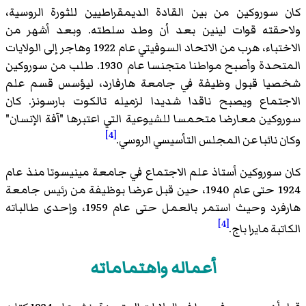
كان سوروكين من بين القادة الديمقراطيين للثورة الروسية،
ولاحقته قوات لينين بعد أن وطد سلطته. وبعد أشهر من
الاختباء، هرب من الاتحاد السوفيتي عام 1922 وهاجر إلى الولايات
المتحدة وأصبح مواطنا متجنسا عام 1930. طلب من سوروكين
شخصيا قبول وظيفة في جامعة هارفارد، ليؤسس قسم علم
الاجتماع ويصبح ناقدا شديدا لزميله تالكوت بارسونز. كان
سوروكين معارضا متحمسا للشيوعية التي اعتبرها "آفة الإنسان"
[4]
وكان نائبا عن المجلس التأسيسي الروسي.
كان سوروكين أستاذ علم الاجتماع في جامعة مينيسوتا منذ عام
1924 حتى عام 1940، حين قبل عرضا بوظيفة من رئيس جامعة
هارفرد وحيث استمر بالعمل حتى عام 1959، وإحدى طالباته
[4]
الكاتبة مايرا باج.
أعماله واهتماماته