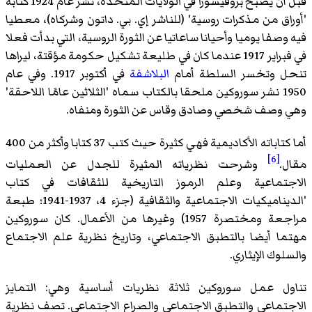
قبل أن يصبح بروفيسورا في الولايات المتحدة، نشر عام 1924 كتابه
'أوراق من مذكرات روسية' (للناشر إي. بي. داتون وشركاه)، معطيا
فيه وصفا يوميا وأحيانا ساعاتيا عن الثورة الروسية، التي بدأت فعلا
في فبراير 1917 عندما كان في طليعة تشكيل حكومة مؤقتة، ليراها
تنحل وتخسر السلطة أمام
البلاشفة
في أكتوبر 1917. وفي عام
1950 نشر سوروكين ملحقا بالكتاب سماه 'الثلاثين عامًا اللاحقة'
وهي وصف شخصي وصادق وقاس عن الثورة ومنفاه.
أما كتاباته الأكاديمية فهي كثيرة حيث كتب 37 كتابا وأكثر من 400
[6]
مقال.
وشرحت نظرياته المثيرة للجدل عن العمليات
الاجتماعية وعلم الرموز التاريخية للثقافات في كتاب
'الديناميكيات الاجتماعية والثقافية (جزء 4، 1937-1941؛ طبعة
مراجعة ومختصرة 1957) وغيرها من الأعمال. كان سوروكين
مهتما أيضا بالتطبق الاجتماعي، وتاريخ نظرية علم الاجتماع
والسلوك الإيثاري.
تناول عمل سوروكين ثلاثة نظريات أساسية وهي: التمايز
الاجتماعي والتطبق الاجتماعي والصراع الاجتماعي. تصف نظرية