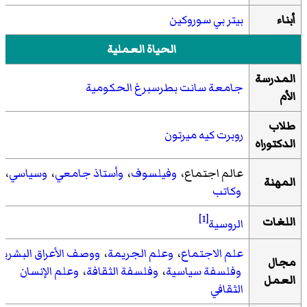
أبناء
بيتر بي سوروكين
الحياة العملية
المدرسة
جامعة سانت بطرسبرغ الحكومية
الأم
طلاب
روبرت كيه ميرتون
الدكتوراه
عالم اجتماع،
وفيلسوف
،
وأستاذ جامعي
،
وسياسي
،
المهنة
وكاتب
[1]
اللغات
الروسية
علم الاجتماع
،
وعلم الجريمة
،
ووصف الأعراق البشرية
مجال
وفلسفة سياسية
،
وفلسفة الثقافة
،
وعلم الإنسان
العمل
الثقافي