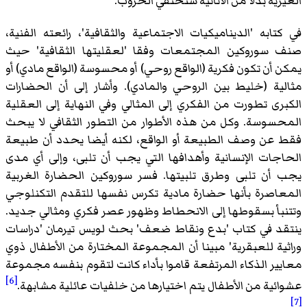
الغيرية بدلا من الأنانية ستختفي الحروب.
في كتابه 'الديناميكيات الاجتماعية والثقافية'، رائعته الفنية،
صنف سوروكين المجتمعات وفقا 'لعقليتها الثقافية' حيث
يمكن أن تكون فكرية (الواقع روحي) أو محسوسة (الواقع مادي) أو
مثالية (خليط بين الروحي والمادي). وأشار إلى أن الحضارات
الكبرى تطورت من الفكري إلى المثالي وفي النهاية إلى العقلية
المحسوسة. وكل من هذه الأطوار من التطور الثقافي لا يبحث
فقط عن وصف الطبيعة أو الواقع، لكنه أيضا يحدد أن طبيعة
الحاجات الإنسانية وأهدافها التي يجب أن تلبى، وإلى أي مدى
يجب أن تلبى وطرق تلبيتها. فسر سوروكين الحضارة الغربية
المعاصرة بأنها حضارة مادية تكرس نفسها للتقدم التكنلوجي
وتتنبأ بسقوطها إلى الانحطاط وظهور عصر فكري ومثالي جديد.
ينتقد في كتاب 'بدع ونقاط ضعف' بحث لويس تيرمان 'دراسات
وراثية للعبقرية' مبينا أن المجموعة المختارة من الأطفال ذوي
معايير الذكاء المرتفعة قاموا بأداء كانت لتقوم بنفسه مجموعة
[6]
عشوائية من الأطفال يتم اختيارها من خلفيات عائلية مشابهة.
[7]