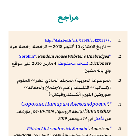
مراجع
http://data.bnf.fr/ark:/12148/cb12322577t
— تاريخ الاطلاع: 10 أكتوبر 2015 — الرخصة: رخصة حرة
.
Random House Webster's Unabridged
"Sorokin"
Dictionary
.
نسخة محفوظة
4 مارس 2016 على موقع
واي باك مشين.
الموسوعة العربية/ المجلد الحادي عشر>> العلوم
الإنسانية>> الفلسفة وعلم الاجتماع والعقائد>>
سوروكين (بتيرم ألكسندروفيتش-)
,
"Сорокин, Питирим Александрович"
Википедия
(باللغة الروسية), 2019-10-09, مؤرشف
من
الأصل
في 14 ديسمبر 2019
.
American
"Pitirim Aleksandrovich Sorokin"
Sociological Association
(باللغة الإنجليزية). 2009-06-