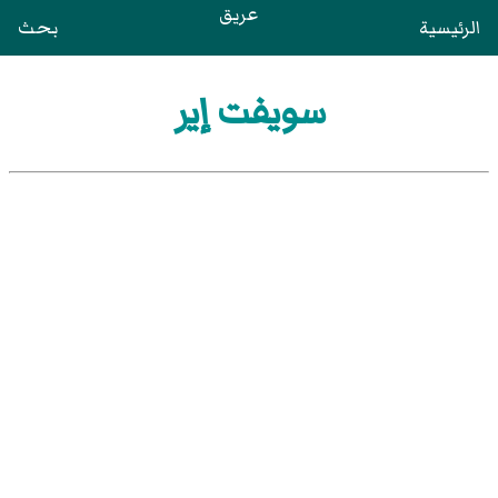
عريق
الرئيسية
بحث
سويفت إير