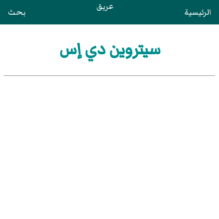
عريق
الرئيسية
بحث
سيتروين دي إس