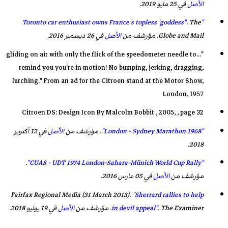
الأصل
في 25 مايو 2019
.
.
The
"Toronto car enthusiast owns France's topless 'goddess"
Globe and Mail
. مؤرشف من
الأصل
في 26 ديسمبر 2016.
"...gliding on air with only the flick of the speedometer needle to
remind you you're in motion! No bumping, jerking, dragging,
lurching." From an ad for the Citroen stand at the Motor Show,
London, 1957
Citroen DS: Design Icon By Malcolm Bobbit , 2005, , page 32
"1968 London - Sydney Marathon"
. مؤرشف من
الأصل
في 12 أكتوبر
2018.
.
"CUAS - UDT 1974 London-Sahara-Münich World Cup Rally"
مؤرشف من
الأصل
في 05 مارس 2016.
Fairfax Regional Media (31 March 2013).
"Sherrard rallies to help
The Examiner
.
in devil appeal"
. مؤرشف من
الأصل
في 19 يوليو 2018.