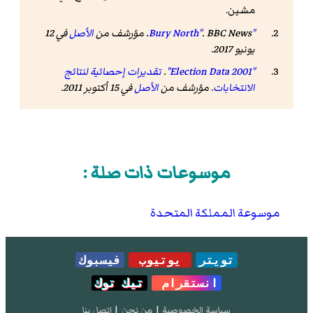
مشين.
"Bury North"
. BBC News. مؤرشف من
الأصل
في 12
يونيو 2017
.
"Election Data 2001"
.
تقديرات إحصائية لنتائج
الانتخابات
. مؤرشف من
الأصل
في 15 أكتوبر 2011
.
موسوعات ذات صلة :
موسوعة المملكة المتحدة
تويتر
يوتيوب
فيسبوك
انستقرام
تيك توك
سياسة الخصوصية
|
من نحن
|
إتصل بنا