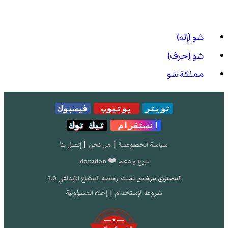
شو (إله)
شو (حرف)
مملكة شو
تويتر
يوتيوب
فيسبوك
انستقرام
تيك توك
سياسة الخصوصية
|
من نحن
|
إتصل بنا
تبرع و دعم ❤️ donation
المحتوى مرخص تحت
رخصة المشاع الإبداعي 3.0
شروط الإستخدام
|
إخلاء المسؤولية