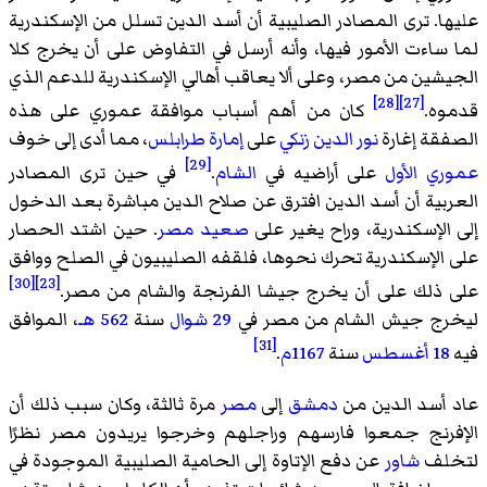
عليها. ترى المصادر الصليبية أن أسد الدين تسلل من الإسكندرية
لما ساءت الأمور فيها، وأنه أرسل في التفاوض على أن يخرج كلا
الجيشين من مصر، وعلى ألا يعاقب أهالي الإسكندرية للدعم الذي
[28]
[27]
قدموه.
كان من أهم أسباب موافقة عموري على هذه
الصفقة إغارة
نور الدين زنكي
على
إمارة طرابلس
، مما أدى إلى خوف
[29]
عموري الأول
على أراضيه في
الشام
.
في حين ترى المصادر
العربية أن أسد الدين افترق عن صلاح الدين مباشرة بعد الدخول
إلى الإسكندرية، وراح يغير على
صعيد مصر
. حين اشتد الحصار
على الإسكندرية تحرك نحوها، فلقفه الصليبيون في الصلح ووافق
[30]
[23]
على ذلك على أن يخرج جيشا الفرنجة والشام من مصر.
ليخرج جيش الشام من مصر في
29 شوال
سنة
562 هـ
، الموافق
[31]
فيه
18 أغسطس
سنة
1167م
.
عاد أسد الدين من
دمشق
إلى
مصر
مرة ثالثة، وكان سبب ذلك أن
الإفرنج جمعوا فارسهم وراجلهم وخرجوا يريدون مصر نظرًا
لتخلف
شاور
عن دفع الإتاوة إلى الحامية الصليبية الموجودة في