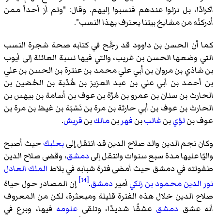
أكرادًا، بل نزلوا عندهم فنسبوا إليهم. وقال: "ولم أرَ أحداً ممن
أدركتُه من مشايخ بيتنا يعترف بهذا النسب".
كما أن الحسن بن داوود قد رجَّح في كتابه صحة شجرة النسب
التي وضعها الحسن بن غريب، والتي فيها نسبة العائلة إلى أيوب
بن شاذي بن مروان بن أبي علي محمد بن عنترة بن الحسن بن علي
بن أحمد بن أبي علي بن عبد العزيز بن هُدْبة بن الحُصَين بن
الحارث بن سنان بن عمرو بن مُرَّة بن عوف بن أسامة بن بيهس بن
الحارث بن عوف بن أبي حارثة بن مرة بن نَشبَة بن غيظ بن مرة بن
عوف بن
لؤي
بن
غالب
بن
فهر
بن
مالك
بن
قريش
.
وكان نجم الدين والد صلاح الدين قد انتقل إلى
بعلبك
حيث أصبح
واليًا عليها مدة سبع سنوات وانتقل إلى
دمشق
، وقضى صلاح الدين
طفولته في دمشق حيث أمضى فترة شبابه في بلاط
الملك العادل
[14]
نور الدين محمود بن زنكي
أمير
دمشق
.
إن المصادر حول حياة
صلاح الدين خلال هذه الفترة قليلة ومبعثرة، لكن من المعروف
أنه عشق
دمشق
عشقًا شديدًا، وتلقى
علومه
فيها، وبرع في