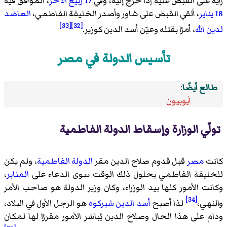
رأيه على القبض عليه إذا خرج إليه، وفي
17 ربيع الآخر
، الموافق فيه
18 يناير
، ألقي القبض على شاور وأصدر الخليفة الفاطمي،
العاضد
[33]
[32]
لدين الله
، أمرًا بقتله وعيّن أسد الدين كوزير.
تأسيس الدولة في مصر
طالع أيضًا
:
أيوبيون
تولّي الوزارة وإسقاط الدولة الفاطمية
كانت
مصر
قبل قدوم صلاح الدين مقر
الدولة الفاطمية
، ولم يكن
للخليفة الفاطمي بحلول ذلك الوقت سوى الدعاء على
المنابر
،
وكانت الأمور كلها بيد الوزراء، وكان وزير الدولة هو صاحب الأمر
[34]
والنهي،
لذا أصبح
أسد الدين شيركوه
هو الرجل الأول في البلاد،
ودام على هذا الحال وصلاح الدين يُباشر الأمور مقررًا لها لمكان