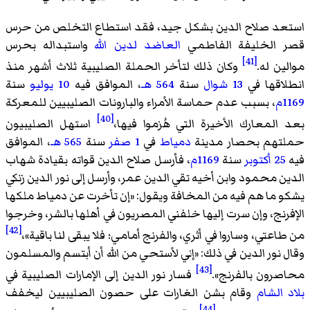
استعد صلاح الدين بشكل جيد، فقد استطاع التخلص من حرس
قصر الخليفة الفاطمي
العاضد لدين الله
واستبداله بحرس
[41]
موالين له.
وكان ذلك لتأخر الحملة الصليبية ثلاث أشهر منذ
انطلاقها في
13 شوال
سنة
564 هـ
، الموافق فيه
10 يوليو
سنة
1169م
، بسبب عدم حماسة الأمراء والبارونات الصليبيين للمعركة
[40]
بعد المعارك الأخيرة التي هُزموا فيها،
استهل الصليبيون
حملتهم بحصار مدينة
دمياط
في
1 صفر
سنة
565 هـ
، الموافق
فيه
25 أكتوبر
سنة
1169م
، فأرسل صلاح الدين قواته بقيادة شهاب
الدين محمود وابن أخيه تقي الدين عمر، وأرسل إلى نور الدين زنكي
يشكو ما هم فيه من المخافة ويقول: «
إن تأخرت عن دمياط ملكها
الإفرنج، وإن سرت إليها خلفني المصريون في أهلها بالشر، وخرجوا
[42]
من طاعتي، وساروا في أثري، والفرنج أمامي؛ فلا يبقى لنا باقية
»،
وقال نور الدين في ذلك: «
إني لأستحي من الله أن أبتسم والمسلمون
[43]
محاصرون بالفرنج
».
فسار نور الدين إلى الإمارات الصليبية في
بلاد الشام
وقام بشن الغارات على حصون الصليبيين ليخفف
[44]