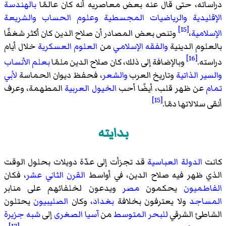
دراساته، حتى قال عنه بعض معاصريه أنه كان عالمًا
بالهندسة
الإقليدية
والرياضيات المجسطية
وعلوم الحساب
والشريعة
[15]
الإسلامية
،
وتنص بعض المصادر أن صلاح الدين كان أكثر شغفًا
بالعلوم الدينية
والفقه الإسلامي
من
العلوم العسكرية
خلال أيام
[16]
دراسته.
وبالإضافة إلى ذلك، كان صلاح الدين ملمًا
بعلم الأنساب
والسير الذاتية
وتاريخ العرب
والشعر
، فحفظ ديوان الحماسة
لأبي
تمام
عن ظهر قلب، أيضًا أحب
الخيول العربية
المطهمة، وعرف
[15]
أنقى سلالاتها دمًا.
بدايته
كانت
الدولة العباسية
قد تجزأت إلى عدّة دويلات بحلول الوقت
الذي ظهر فيه صلاح الدين، في أواسط
القرن الثاني عشر
، فكان
الفاطميون
يحكمون
مصر
ويدعون لخلفائهم على منابر
المساجد
ولا يعترفون بخلافة
بغداد
، وكان
الصليبيون
يحتلون
الشاطئ الشرقي
للبحر المتوسط
من
آسيا الصغرى
إلى
شبه جزيرة