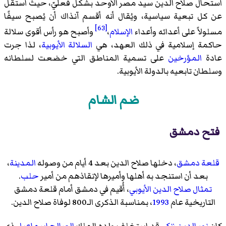
استحال صلاح الدين سيد مصر الأوحد بشكل فعليّ، حيث استقل
عن كل تبعية سياسية، ويُقال أنه أقسم آنذاك أن يُصبح سيفًا
[63]
مسلولاً على أعدائه وأعداء
الإسلام
،
وأصبح هو رأس أقوى سلالة
حاكمة إسلامية في ذلك العهد، هي
السلالة الأيوبية
، لذا جرت
عادة
المؤرخين
على تسمية المناطق التي خضعت لسلطانه
وسلطان تابعيه بالدولة الأيوبية.
ضم الشام
فتح دمشق
قلعة دمشق
، دخلها صلاح الدين بعد 4 أيام من وصوله
المدينة
،
بعد أن استنجد به أهلها وأميرها لإنقاذهم من أمير
حلب
.
تمثال صلاح الدين الأيوبي
، أُقيم في دمشق أمام قلعة دمشق
التاريخية عام
1993
، بمناسبة الذكرى الـ800 لوفاة صلاح الدين.