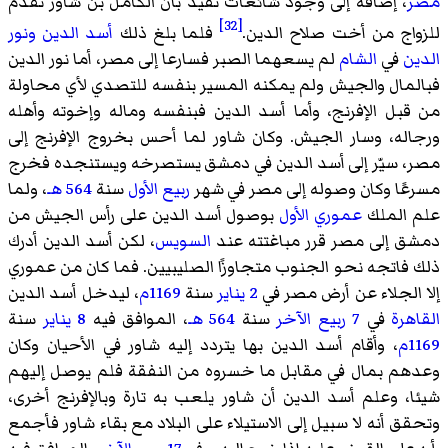
مصر
، إضافة إلى وجود شائعات تفيد بأن الكامل بن شاور تقدم
[32]
للزواج من أخت صلاح الدين.
فلما بلغ ذلك
أسد الدين
ونور
الدين
في
الشام
لم يسعهما الصبر فسارعا إلى مصر، أما نور الدين
فبالمال والجيش ولم يمكنه المسير بنفسه للتصدي لأي محاولة
من قبل الإفرنج، وأما أسد الدين فبنفسه وماله وإخوته وأهله
ورجاله، وسار الجيش. وكان شاور لما أحس بخروج الإفرنج إلى
مصر، سيّر إلى أسد الدين في دمشق يستصرخه ويستنجده فخرج
مسرعًا وكان وصوله إلى مصر في شهر
ربيع الأول
سنة
564 هـ
، ولما
علم الملك
عموري الأول
بوصول أسد الدين على رأس الجيش من
دمشق إلى مصر قرر مباغتته عند
السويس
، لكن أسد الدين أدرك
ذلك فاتجه نحو الجنوب متجاوزًا الصليبيين. فما كان من عموري
إلا الجلاء عن أرض مصر في
2 يناير
سنة
1169م
، ليدخل أسد الدين
القاهرة
في
7 ربيع الآخر
سنة
564 هـ
، الموافق فيه
8 يناير
سنة
1169م
، وأقام أسد الدين بها يتردد إليه شاور في الأحيان وكان
وعدهم بمال في مقابل ما خسروه من النفقة فلم يوصل إليهم
شيئا، وعلم أسد الدين أن شاور يلعب به تارة وبالإفرنج أخرى،
وتحقق أنه لا سبيل إلى الاستيلاء على البلاد مع بقاء شاور فأجمع