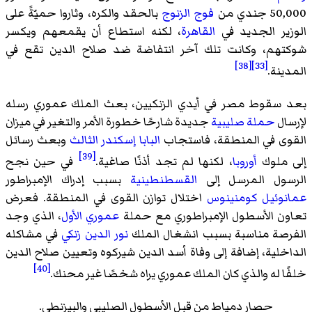
50,000 جندي من
فوج
الزنوج
بالحقد والكره، وثاروا حميّةً على
الوزير الجديد في
القاهرة
، لكنه استطاع أن يقمعهم ويكسر
شوكتهم، وكانت تلك آخر انتفاضة ضد صلاح الدين تقع في
[38]
[33]
المدينة.
بعد سقوط مصر في أيدي الزنكيين، بعث الملك عموري رسله
لإرسال
حملة صليبية
جديدة شارحًا خطورة الأمر والتغير في ميزان
القوى في المنطقة، فاستجاب
البابا إسكندر الثالث
وبعث رسائل
[39]
إلى ملوك
أوروبا
، لكنها لم تجد أذنًا صاغية.
في حين نجح
الرسول المرسل إلى
القسطنطينية
بسبب إدراك الإمبراطور
عمانوئيل كومنينوس
اختلال توازن القوى في المنطقة. فعرض
تعاون الأسطول الإمبراطوري مع حملة
عموري الأول
، الذي وجد
الفرصة مناسبة بسبب انشغال الملك
نور الدين زنكي
في مشاكله
الداخلية، إضافة إلى وفاة أسد الدين شيركوه وتعيين صلاح الدين
[40]
خلفًا له والذي كان الملك عموري يراه شخصًا غير محنك.
حصار دمياط من قبل الأسطول الصليبي والبيزنطي.