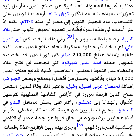
فطلب أميرها المعونة العسكرية من صلاح الدين، فأرسل إليه
تعزيزات بقيادة شقيقه الأكبر،
توران شاه
، أرغمت النوبيين على
الانسحاب. عاد الجيش النوبي إلى مصر في سنة
1173م
، لكنه رُدّ
على أعقابه في هذه المرة أيضًا، بل تعقبه الجيش الأيوبي حتى
بلاد
[58]
النوبة
، وفتح بلدة قصر إبريم.
وفي ذلك الوقت، كان
نور الدين
زنكي
لم يتخذ أي خطوة عسكرية تجاه صلاح الدين بعد، لكنه
طالبه بإعادة مبلغ 200,000
دينار
كان نور الدين قد خصصه
لتمويل حملة
أسد الدين شيركوه
التي نجحت في فتح البلاد
والقضاء على النفوذ الصليبي والفاطمي فيها، فدفع صلاح الدين
60,000 دينار، وأرفقها بحمل من أفضل البضائع وبعض
الجواهر
،
إضافة
لحصان عربي أصيل
،
وفيل
، واعتبر ذلك وفاءً للدين. استغل
صلاح الدين فرصة مروره في الأراضي الشامية الصليبية لتوصيل
الأموال والهدايا إلى
دمشق
، وأغار على بعض معاقل
البدو
في
الصحراء
ليحرم الصليبيين من فرصة الاستعانة بمقتفي الأثر أو
أدلاء محليين يرشدونهم في حال قرروا مهاجمة مصر أو الأراضي
[59]
الإسلامية المجاورة لهم،
وجرى بينه وبين الإفرنج عدّة وقعات.
وفي أثناء وجود صلاح الدين في الشام، أصيب والده
نجم الدين