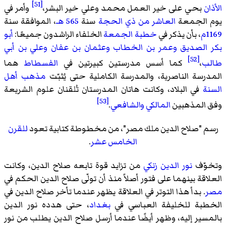
[51]
الأذان
بحي على خير العمل محمد وعلي خير البشر،
وأمر في
يوم الجمعة
العاشر من ذي الحجة
سنة
565 هـ
، الموافقة سنة
1169م
، بأن يذكر في
خطبة الجمعة
الخلفاء الراشدون جميعًا:
أبو
بكر الصديق
وعمر بن الخطاب
وعثمان بن عفان
وعلي بن أبي
[52]
طالب
،
كما أسس مدرستين كبيرتين في
الفسطاط
هما
المدرسة الناصرية، والمدرسة الكاملية حتى يُثبّت
مذهب أهل
السنة
في البلاد، وكانت هاتان المدرستان تُلقنان علوم الشريعة
[53]
وفق المذهبين
المالكي
والشافعي
.
رسم "صلاح الدين ملك مصر"، من مخطوطة كتابية تعود
للقرن
الخامس عشر
.
وتخوّف
نور الدين زنكي
من تزايد قوة تابعه صلاح الدين، وكانت
العلاقة بينهما على فتور أصلاً منذ أن تولّى صلاح الدين الحكم في
مصر
. بدأ هذا التوتر في العلاقة يظهر عندما تأخر صلاح الدين في
الخطبة للخليفة العباسي في
بغداد
، حتى هدده نور الدين
بالمسير إليه، وظهر أيضًا عندما أرسل صلاح الدين يطلب من نور