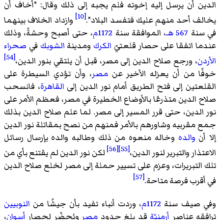
الدين أن يرسل إليه إخوته فلم يجبه إلى ذلك وقال: "أخاف أن
[10]
يخالف أحد منهم عليك فتفسد البلاد".
وازداد الخلاف بينهما
في سنة
567 هـ
، الموافقة سنة
1172م
، حتى أصبح وحشةً، وذلك
عندما اتفقا على حصار قلعتيّ
الكرك
ومدينة
الشوبك
في
صحراء
[54]
الأردن
، ورجع صلاح الدين إلى مصر، قبل أن يلتقي بنور الدين،
خوفًا من أن يعزله الأخير عن
مصر
، وأن تؤدي السيطرة على
القلعتين إلى فتح الطريق أمام نور الدين إلى
القاهرة
، فانسحب
صلاح الدين متذرعًا بالأوضاع الخطيرة في مصر، فعظم الأمر على
نور الدين، حتى قرر المسير إلى مصر. لما علم صلاح الدين بذلك
جمع مقربيه وشاورهم بالأمر فمنهم من نصح بمقاتلة نور الدين
إلا أن
والده
وخاله منعوه من ذلك وطالبه والده بإرسال رسائل
[56]
[55]
الاعتذار والتبرير لنور الدين،
لكن نور الدين لم يقتنع بأي من
تلك التبريرات، وعزم على تسيير حملة إلى مصر لخلع صلاح الدين
[57]
في أقرب فرصة متاحة.
وفي صيف سنة
1172م
، وردت أنباء تفيد بأن جيشًا من
النوبيين
ترافقه عناصر
أرمنيّة
قد بلغ حدود
مصر
ويُحضّر لحصار
أسوان
،