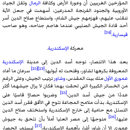
المؤرخين الغربيين أن وعورة الأرض وكثافة
الرمال
وثقل الجياد
الأوروبية والجنود الفرنجة المدرعين، أسهمت في جعل الآية
تنقلب عليهم، فهزمهم جيش الشام، واستطاع صلاح الدين أسر
أحد قادة الجيش الصليبي عندما هاجم جناحه، وهو صاحب
[24]
قيسارية
.
معركة
الإسكندرية
.
بعد هذا الانتصار، توجه أسد الدين إلى مدينة
الإسكندرية
[25]
[23]
المعروفة بكرهها لشاور، وفتحت له أبوابها.
سرعان ما أعاد
عموري الأول
ملك بيت المقدس،
وشاور
ترتيب الجيش، وعلى الرغم
من الخسائر الكبيرة التي لحقت بهما فكان لا يزال جيشهما أكثر
[25]
عددًا من جيش أسد الدين،
وضربوا حصارًا قاسيًا على
الإسكندرية. بدأت ملامح المجاعة تلوح في الأفق فقرر أسد الدين
التسلل مع حامية إلى خارج الإسكندرية واستخلف صلاح الدين
[26]
عليها،
متوجهًا إلى مصر العليا أملاً بأن تلحق به جيوش
[27]
عموري إلا أن شاور أشار بأهمية الإسكندرية،
ليستمر الحصار