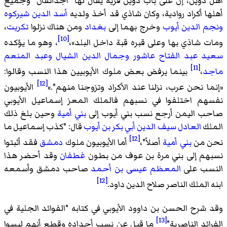
أهل دوين، إن على باب دوين قرية يُقال لها "أجدانقان" وجميع
أهلها أكراد روادية، وكان شاذي قد أخذ ولديه
أسد الدين شيركوه
ونجم الدين أيوب
وخرج بهما إلى
بغداد
ومن هناك نزلوا
تكريت
،
[10]
ومات شاذي بها وعلى قبره قبة داخل البلد
»،
، وهو ما يؤكده
سعيد عبد الفتاح عاشور
وجمال الدين الشيال
وعبد المنعم
[11]
ماجد
،
بينما يرفض بعض ملوك الأيوبيين هذا النسب وقالوا:
[12]
«
إنما نحن عرب، نزلنا عند الأكراد وتزوجنا منهم".
»
الأيوبيون
نفسهم اختلفوا في نسبهم فالملك المعز إسماعيل الأيوبي
صاحب اليمن أرجع نسب بني أيوب إلى
بني أمية
وحين بلغ ذلك
الملك
العادل سيف الدين أبي بكر بن أيوب
قال: "كذب إسماعيل ما
[12]
نحن من
بني أمية
أصلاً"،
أما الأيوبيون ملوك
دمشق
فقد أثبتوا
نسبهم إلى بني مرة بن عوف من بطون
غطفان
وقد أحضر هذا
النسب على
المعظم عيسى بن أحمد
صاحب دمشق وأسمعه
[12]
ابنه الملك الناصر صلاح الدين داود.
وقد شرح الحسن بن داوود الأيوبي في كتابه "الفوائد الجلية في
[13]
الفرائد الناصرية"
ما قيل عن نسب أجداده وقطع أنهم ليسوا