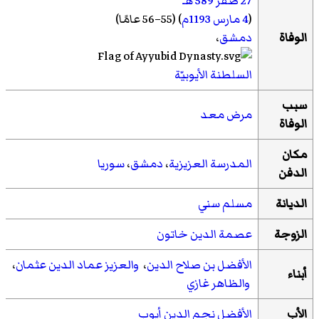
27 صفر
589 هـ
(
4 مارس
1193م
) (55–56 عامًا)
الوفاة
دمشق
،
السلطنة الأيوبيّة
سبب
مرض معد
الوفاة
مكان
المدرسة العزيزية
،
دمشق
،
سوريا
الدفن
الديانة
مسلم سني
الزوجة
عصمة الدين خاتون
الأفضل بن صلاح الدين
،
والعزيز عماد الدين عثمان
،
أبناء
والظاهر غازي
الأب
الأفضل نجم الدين أيوب