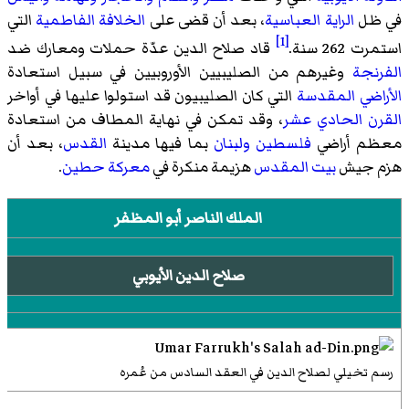
في ظل
الراية العباسية
، بعد أن قضى على
الخلافة الفاطمية
التي
[1]
استمرت 262 سنة.
قاد صلاح الدين عدّة حملات ومعارك ضد
الفرنجة
وغيرهم من الصليبيين الأوروبيين في سبيل استعادة
الأراضي المقدسة
التي كان الصليبيون قد استولوا عليها في أواخر
القرن الحادي عشر
، وقد تمكن في نهاية المطاف من استعادة
معظم أراضي
فلسطين
ولبنان
بما فيها مدينة
القدس
، بعد أن
هزم جيش
بيت المقدس
هزيمة منكرة في
معركة حطين
.
الملك الناصر أبو المظفر
صلاح الدين الأيوبي
رسم تخيلي لصلاح الدين في العقد السادس من عُمره