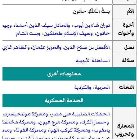
الأم
سِتُّ المُلْكِ خاتون
أخوة
توران شاه بن أيوب
،
والعادل سيف الدين أحمد
،
وربيع
وأخوات
خاتون
،
وسيف الإسلام طغتكين
،
وست الشام
نسل
الأفضل بن صلاح الدين
،
والعزيز عثمان
،
والظاهر غازي
سلالة
السلطنة الأيوبية
معلومات أخرى
اللغات
العربية
،
والکردیة
الخدمة العسكرية
الحملات الصليبية على مصر
،
ومعركة مونتجيسارد
،
وحصار الكرك
،
ومعركة مرج عيون
،
ومعركة مخاضة
المعارك
يعقوب
،
ومعركة كوكب الهوا
،
ومعركة الفولة
،
ومعرك
والحروب
عين جوزة
،
ومعركة حطين
،
وحصار القدس
،
وحصار