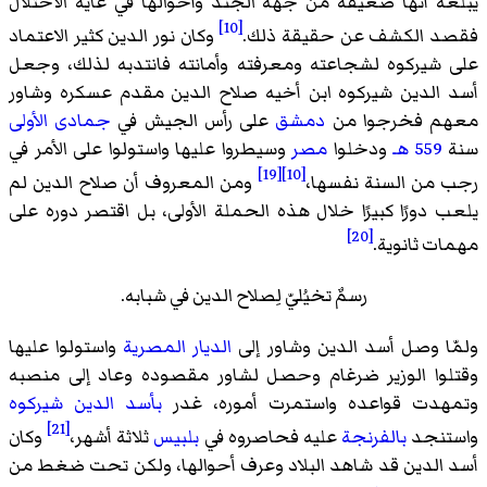
يبلغه أنها ضعيفة من جهة الجند وأحوالها في غاية الاختلال
[10]
فقصد الكشف عن حقيقة ذلك.
وكان نور الدين كثير الاعتماد
على شيركوه لشجاعته ومعرفته وأمانته فانتدبه لذلك، وجعل
أسد الدين شيركوه ابن أخيه صلاح الدين مقدم عسكره وشاور
معهم فخرجوا من
دمشق
على رأس الجيش في
جمادى الأولى
سنة
559 هـ
ودخلوا
مصر
وسيطروا عليها واستولوا على الأمر في
[19]
[10]
رجب من السنة نفسها،
ومن المعروف أن صلاح الدين لم
يلعب دورًا كبيرًا خلال هذه الحملة الأولى، بل اقتصر دوره على
[20]
مهمات ثانوية.
رسمٌ تخيُليّ لِصلاح الدين في شبابه.
ولمّا وصل أسد الدين وشاور إلى
الديار المصرية
واستولوا عليها
وقتلوا الوزير ضرغام وحصل لشاور مقصوده وعاد إلى منصبه
وتمهدت قواعده واستمرت أموره، غدر
بأسد الدين شيركوه
[21]
واستنجد
بالفرنجة
عليه فحاصروه في
بلبيس
ثلاثة أشهر،
وكان
أسد الدين قد شاهد البلاد وعرف أحوالها، ولكن تحت ضغط من