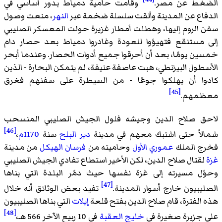
الضغط عن مصر.
وقامت حامية دمياط بدور أساسي في
الدفاع عن المدينة وألقت سلسلة ضخمة عبر
النهر
، منعت وصول
سفن الروم إليها، وهطلت أمطار غزيرة حولت المعسكر الصليبي
إلى مستنقع فتهيؤوا للعودة وغادروا دمياط بعد حصار دام
خمسين يومًا، بعد أن أحرقوا جميع أدوات الحصار. وعندما أبحر
الأسطول البيزنطي، هبت عاصفة عنيفة، لم يتمكن البحارة - الذين
كادوا أن يهلكوا جوعًا - من السيطرة على سفنهم فغرق
[45]
معظمهم.
لاحق صلاح الدين وجيشه فلول الجيش الصليبي المنسحب
[46]
شمالاً حتى اشتبك معهم في مدينة
دير البلح
سنة
1170م
،
فخرج الملك
عموري الأول
وحاميته من
فرسان الهيكل
من مدينة
غزة
لقتال صلاح الدين، لكن الأخير استطاع تفادي الجيش الصليبي
وحوّل مسيرته إلى غزة نفسها حيث دمّر البلدة التي بناها
[47]
الصليبيون خارج أسوار المدينة.
تفيد بعض الوثائق أنه خلال
هذه الفترة، قام صلاح الدين بفتح قلعة
إيلات
التي بناها الصليبيون
[48]
على جزيرة صغيرة في
خليج العقبة
في 10 ربيع الآخر 566 هـ،