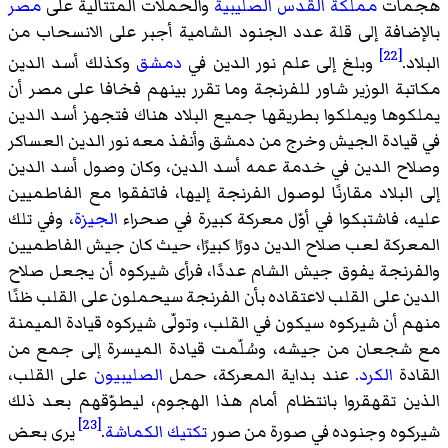
هجمات
مملكة القدس الصليبية
والحملات المتتالية على
مصر
بالإضافة إلى قلة عدد الجنود الشامية أجبر على الانسحاب من
[22]
البلاد.
وبلغ إلى علم نور الدين في
دمشق
وكذلك أسد الدين
مكاتبة الوزير شاور للفرنجة وما تقرر بينهم فخافا على مصر أن
يملكوها ويملكوا بطريقها جميع البلاد هناك فتجهز أسد الدين
في قيادة الجيش وخرج من دمشق وأنفذ معه نور الدين العساكر
وصلاح الدين في خدمة عمه أسد الدين، وكان وصول أسد الدين
إلى البلاد مقارنًا لوصول الفرنجة إليها، فاتفقوا مع الفاطميين
عليه، فاشتبكوا في أوّل معركة كبيرة في صحراء
الجيزة
، وفي تلك
المعركة لعب صلاح الدين دورًا كبيرًا، حيث كان جيش الفاطميين
والفرنجة يفوق جيش الشام عددًا، فرأى شيركوه أن يجعل صلاح
الدين على القلب لاعتقاده بأن الفرنجة سيحملون على القلب ظنًا
منهم أن شيركوه سيكون في القلب، وتولّى شيركوه قيادة الميمنة
مع شجعان من جيشه، وسُلّمت قيادة الميسرة إلى جمع من
القادة
الكرد
. عند بداية المعركة، حمل
الصليبيون
على القلب،
الذين تقهقروا بانتظام أمام هذا الهجوم، ليطوّقهم بعد ذلك
[23]
شيركوه وجنوده في صورة من صور
تكتيك الكماشة
.
يرى بعض