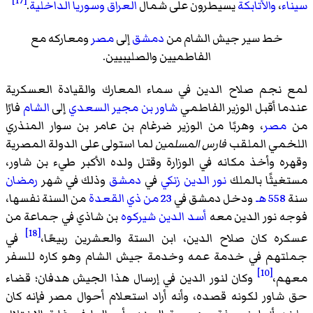
[17]
سيناء
،
والأتابكة
يسيطرون على شمال
العراق
وسوريا الداخلية
.
خط سير جيش الشام من
دمشق
إلى
مصر
ومعاركه مع
الفاطميين والصليبيين.
لمع نجم صلاح الدين في سماء المعارك والقيادة العسكرية
عندما أقبل الوزير الفاطمي
شاور بن مجير السعدي
إلى
الشام
فارًا
من
مصر
، وهربًا من الوزير ضرغام بن عامر بن سوار المنذري
اللخمي الملقب
فارس المسلمين
لما استولى على الدولة المصرية
وقهره وأخذ مكانه في الوزارة وقتل ولده الأكبر طيء بن شاور،
مستغيثًا بالملك
نور الدين زنكي
في
دمشق
وذلك في شهر
رمضان
سنة
558 هـ
ودخل دمشق في
23 من ذي القعدة
من السنة نفسها،
فوجه نور الدين معه
أسد الدين شيركوه
بن شاذي في جماعة من
[18]
عسكره كان صلاح الدين، ابن الستة والعشرين ربيعًا،
في
جملتهم في خدمة عمه وخدمة جيش الشام وهو كاره للسفر
[10]
معهم،
وكان لنور الدين في إرسال هذا الجيش هدفان؛ قضاء
حق شاور لكونه قصده، وأنه أراد استعلام أحوال مصر فإنه كان