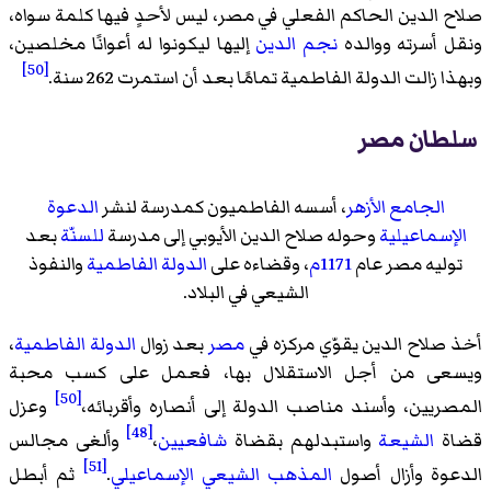
صلاح الدين الحاكم الفعلي في مصر، ليس لأحدٍ فيها كلمة سواه،
ونقل أسرته ووالده
نجم الدين
إليها ليكونوا له أعوانًا مخلصين،
[50]
وبهذا زالت الدولة الفاطمية تمامًا بعد أن استمرت 262 سنة.
سلطان مصر
الجامع الأزهر
، أسسه الفاطميون كمدرسة لنشر
الدعوة
الإسماعيلية
وحوله صلاح الدين الأيوبي إلى مدرسة
للسنّة
بعد
توليه مصر عام
1171م
، وقضاءه على
الدولة الفاطمية
والنفوذ
الشيعي في البلاد.
أخذ صلاح الدين يقوّي مركزه في
مصر
بعد زوال
الدولة الفاطمية
،
ويسعى من أجل الاستقلال بها، فعمل على كسب محبة
[50]
المصريين، وأسند مناصب الدولة إلى أنصاره وأقربائه،
وعزل
[48]
قضاة
الشيعة
واستبدلهم بقضاة
شافعيين
،
وألغى مجالس
[51]
الدعوة وأزال أصول
المذهب الشيعي الإسماعيلي
.
ثم أبطل