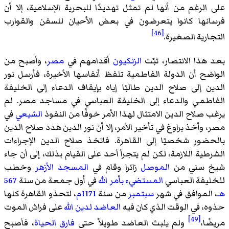
على الرغم من أنها لم تمثل تهديدًا للبحرية الإسلامية، إلا أن
فرسانها كانوا يتعرضون في بعض الأحيان للسفن والقوارب
[46]
التجارية الصغيرة.
بعد هذا الانتصار، ثبّت
الزنكيون
أقدامهم في
مصر
، وأصبح من
الواضح أن الدولة الفاطمية تلفظ أنفاسها الأخيرة، فأرسل نور
الدين إلى صلاح الدين طالبًا إياه بإيقاف الدعاء إلى الخليفة
الفاطمي والدعاء إلى الخليفة العباسي في مساجد مصر. لم
يرغب صلاح الدين الامتثال لهذا الأمر خوفًا من النفوذ
الشيعي
في
مصر، وأخذ يراوغ في تأخير الأمر، إلا أن نور الدين هدد صلاح الدين
بالحضور شخصيًا إلى القاهرة. فاتخذ صلاح الدين الإجراءات
الشرطية اللازمة، لكن لم يتجرأ أحد على القيام بذلك، إلى أن جاء
شيخ سني من
الموصل
زائرا وقام في
المسجد الأزهر
وخطب
للخليفة العباسي
المستضيء بأمر الله
في أول جمعة من سنة
567
هـ
، الموافق في شهر
سبتمبر
من سنة
1171م
، لتحذو القاهرة كلها
حذوه، في الوقت الذي كان فيه
العاضد لدين الله
على فراش الموت
[49]
مريضًا،
ولم يلبث العاضد طويلاً حتى
فارق الحياة
، فأصبح