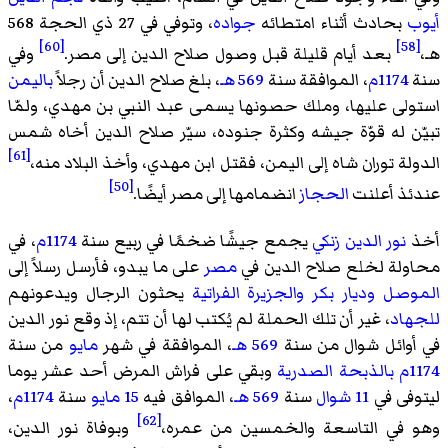
أيوب
بحادث أثناء امتطائه
جواده
، وتوفي في 27 ذي الحجة 568
[60]
[58]
هـ،
بعد أيام قليلة قبل وصول صلاح الدين إلى مصر.
وفي
سنة
1174م
، الموافقة سنة
569 هـ
، بلغ صلاح الدين أن رجلاً
باليمن
استولى عليها، وملك حصونها يسمى عبد النبي بن مهدي، ولمّا
تبيّن له قوّة جيشه وكثرة جنوده، سيّر صلاح الدين أخاه شمس
[61]
الدولة توران شاه إلى اليمن، فقتل ابن مهدي، وأخذ البلاد منه،
[50]
عندئذ أعلنت
الحجاز
انضمامها إلى مصر أيضًا.
أخذ
نور الدين زنكي
يجمع جيشًا ضخمًا في ربيع سنة
1174م
، في
محاولة لخلع صلاح الدين في
مصر
على ما يبدو، فأرسل رسلاً إلى
الموصل
وديار بكر
والجزيرة الفراتية
يحثون الرجال ويدعونهم
للجهاد
، غير أن تلك الحملة لم يُكتب لها أن تتم، إذ وقع نور الدين
في أوائل شوال من سنة
569 هـ
، الموافقة في شهر
مايو
من سنة
1174م
بالذبحة الصدرية
وبقي على فراش المرض أحد عشر يوما
ليتوفى في
11 شوال
سنة
569 هـ
، الموافق فيه
15 مايو
سنة
1174م
،
[62]
وهو في التاسعة والخمسين من عمره،
وبوفاة نور الدين،