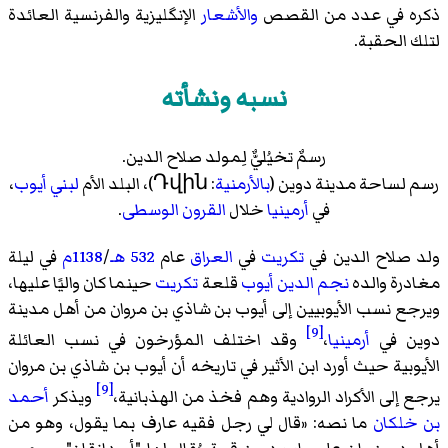
ذكره في عدد من القصص
والأشعار
الإنگليزية والفرنسية العائدة
لتلك الحقبة.
نسبه ونشأته
رسمٌ تخيُليٌّ لِمولد صلاح الدين.
رسم لساحة مدينة دوين (
بالأرمنية
: Դվին)، البلد الأم
لبني أيوب
،
في
أرمينيا
خلال
القرون الوسطى
.
ولد صلاح الدين في
تكريت
في
العراق
عام
532 هـ
/
1138م
في ليلة
مغادرة والده
نجم الدين أيوب
قلعة
تكريت
حينما كان واليًا عليها،
ويرجع نسب الأيوبيين إلى أيوب بن شاذي بن مروان من أهل مدينة
[9]
دوين في
أرمينيا
،
وقد اختلف المؤرخون في نسب العائلة
الأيوبية حيث أورد ابن الأثير في تاريخه أن أيوب بن شاذي بن مروان
[9]
يرجع إلى الأكراد الروادية وهم فخذ من الهذبانية،
ويذكر
أحمد
بن خلكان
ما نصه: «
قال لي رجل فقيه عارف بما يقول، وهو من