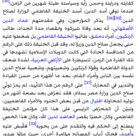
[35]
كفايته ودرايته وحسن رأيه وسياسته طيلة شهرين من الزمن،
عندما توفي أسد الدين، أسند الخليفة الفاطمي الوزارة لصلاح
[36]
[33]
الدين.
يذكر المؤرخون، وفي مقدمتهم
عماد الدين
الأصفهاني
، أنه بعد وفاة شيركوه وانقضاء مدة الحداد، طالب
الزنكيون
، أمراء
دمشق
، طالبوا
الخليفة الفاطمي
بل ضغطوا عليه
حتى يجعل صلاح الدين وزيرًا له، وقد قبل الخليفة ذلك على الرغم
من المنافسة الحادة التي كانت الدويلات الإسلامية تشهدها في
تلك الفترة من الزمن، للسيطرة على
الأراضي العربية
، لشدة ضعف
الدولة الفاطمية وقوّة الزنكيين وشعبيتهم، وشعبية صلاح الدين
نفسه بين الناس وأمراء الشام، بعد ما أظهره من حسن القيادة
[37]
والتدبير في المعارك.
على الرغم من هذا التأييد، لم يمرّ تولّي
صلاح الدين وزارة مصر بسلام، فقد تعرّض بعد بضعة أشهر من
توليه لمحاولة
اغتيال
من قبل بعض الجنود والأمراء الفاطميين،
وتبيّن أن المحرّض الرئيسي على هذا كان مؤتمن الخليفة
الفاطمي وكان خصيًا بقصر
العاضد لدين الله
، وكان هذا الخصي
[33]
يتطلع إلى الحكم فيه والتقدم على من يحويه
فقُبض عليه
وأُعدم
، فحاك أرباب المصالح مؤامرة أخرى، حيث ملأوا صدور