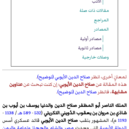
الأدب
مقالات ذات صلة
المراجع
المصادر
مصادر أولية
مصادر ثانوية
وصلات خارجية
لمعانٍ أخرى، انظر
صلاح الدين الأيوبي (توضيح)
.
هذه المقالة عن
صلاح الدين الأيوبي
؛ إن كنت تبحث عن
عناوين
مشابهة
، فانظر
صلاح الدين (توضيح)
.
الملك الناصر أبو المظفر صلاح الدين والدنيا يوسف بن أيوب بن
شاذي بن مروان بن يعقوب الدُويني التكريتي
(
532
-
589 هـ
/
1138
-
1193
م)، المشهور بلقب
صلاح الدين الأيوبي
قائد عسكري أسس
الدولة الأيوبية
التي وحدت
مصر
والشام
والحجاز
وتهامة
واليمن