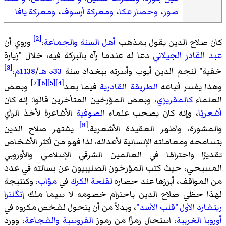
صور
،
وحصار عكا
،
ومعركة أرسوف
،
ومعركة يافا
[2]
كان صلاح الدين يقول بمذهب
أهل السنة والجماعة
،
وروي أن
عبد القادر الجيلاني
دعا له عندما رآه بالبركة فيه، خلال "زيارة
[3]
خفية" لنجم الدين أيوب وأسرته ببغداد سنة
533 هـ
/
1138م
،
[7]
[6]
[5]
[4]
وهذا يفسر أتباعه
الطريقة القادرية
فيما بعد
وبعض
العلماء
كالمقريزي
، وبعض المؤرخين المتأخرين قالوا: إنه كان
أشعريًا
، وإنه كان يصحب علماء
الصوفية
الأشاعرة لأخذ الرأي
[8]
والمشورة، وأظهر العقيدة الأشعرية.
يشتهر صلاح الدين
بتسامحه ومعاملته الإنسانية لأعدائه، لذا فهو من أكثر الأشخاص
تقديرًا واحترامًا في العالمين الشرقي الإسلامي والأوروبي
المسيحي، حيث كتب المؤرخون الصليبيون عن بسالته في عدد
من المواقف، أبرزها عند حصاره
لقلعة الكرك
في
مؤاب
، وكنتيجة
لهذا حظي صلاح الدين باحترام خصومه لا سيما ملك
إنگلترا
ريتشارد الأول "قلب الأسد"
، وبدلاً من أن يتحول لشخص مكروه في
أوروبا الغربية
، استحال رمزًا من رموز
الفروسية
والشجاعة
، وورد