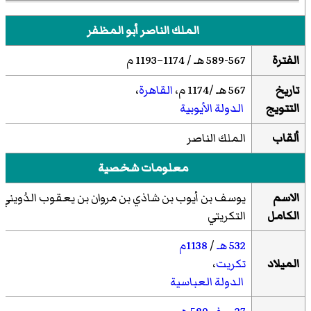
الملك الناصر أبو المظفر
الفترة
589-567 هـ / 1174–1193 م
تاريخ
567 هـ /1174 م،
القاهرة
،
التتويج
الدولة الأيوبية
ألقاب
الملك الناصر
معلومات شخصية
الاسم
يوسف بن أيوب بن شاذي بن مروان بن يعقوب الدُويني
الكامل
التكريتي
532 هـ
/
1138م
الميلاد
تكريت
،
الدولة العباسية