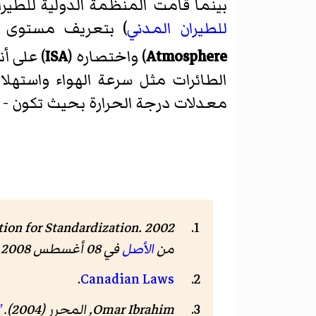
بينما قامت المنظمة الدولية للطيران المدني (nal Civil Aviation Organization
للطيران المدني
) بتعريف مستوى 
Atmosphere
) واختصاره (
ISA
) على أنه 101.325 kPa و 15 °C وصفر 
الطائرات مثل سرعة الهواء واسته
معدلات درجة الحرارة بحيث تكون - 6.5 C°/km لأول 11 كم.
من
الأصل
في 08 أغسطس 2008.
.
Canadian Laws
Omar Ibrahim, المحرر (2004).
tin"