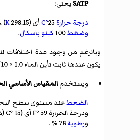
SATP
يعنى:
درجة حرارة
25
°C
أى (298.15
K
) ،
وضغط
100
كيلو باسكال
.
وبالرغم من وجود عدة اختلافات للت
4
يكون عندها ثابت
تأين الماء
1.0 × 10
ويستخدم
المقياس الأساسي الح
الضغط
عند مستوى سطح البحر مساو لـ 750 مم زئبق (29.5275 بوصة ز
ودرجة الحرارة 59 °F أى (15 °C (درجة مئوية)) ،
و
رطوبة
78 % .