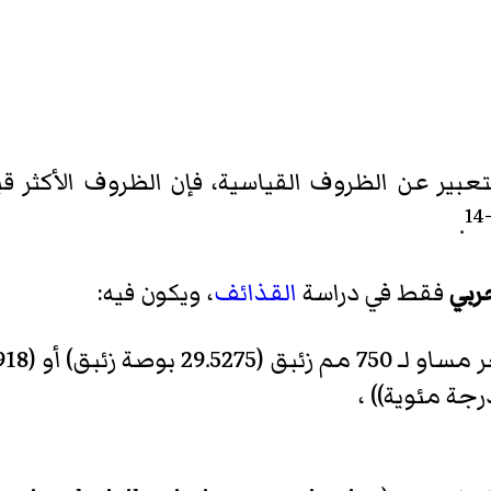
عبير عن الظروف القياسية، فإن الظروف الأكثر قب
−1
.
ربي
فقط في دراسة
القذائف
، ويكون فيه:
ئبق) أو (99.9918 kPa) ،