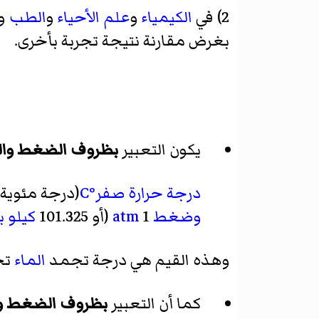
2) في
الكيمياء
و
علم الأحياء
و
الطب
وت
بغرض مقارنة نتيجة تجربة بأخرى.
يكون التعبير
بظروف الضغط والحر
درجة حرارة
صفر°C
(درجة مئوية)
وضغط
1
atm
(أو 101.325
كيلو ب
وهذه القيم هي درجة تجمد
الماء
تح
كما أن التعبير
بظروف الضغط وال