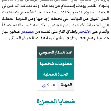
باتجاه القصر بهدف إستسلام من بداخله، وقد تصاعد الدخان في
الطابق العلوي للقصر وأهتزت المنطقة لقوة الأنفجار وتصاعدت
ألسن النيران من النوافذ التي تحطم زجاجها ومن الشرفة المطلة
على الحديقة الأمامية. ومن الجدير بالذكر انه شعر بالندم لاحقاً
وأقدم على
الانتحار
بإطلاق النار على نفسه من
مسدس
صغير عيار
5 ملم في عام 1970 وكان في وقتها برتبة عقيد بالجيش العراقي.
عبد الستار العبوسي
معلومات شخصية
الحياة العملية
المهنة
عسكري
ضحايا المجزرة