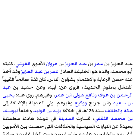
عبد العزيز بن
عمر
بن
عبد العزيز
بن
مروان
الأموي
القرشي
. كنيته
أبو محمد، والده هو الخليفة العادل
عمر بن عبد العزيز
وقد أخذ
عنه حسن الرعاية والاهتمام بشؤون الناس. كان ثقة صالحاً فقيهاً
اشتغل بعلوم الحديث، فروى عن: أبيه، وعن حميد بن
عبد
الرحمن بن عوف
ونافع مولى ابن عمر
، وغيرهم. روى عنه:
يحيى
بن سعيد
وابن جريج
ووكيع
وغيرهم. ولي المدينة بالإضافة إلى
مكة
والطائف
سنة 126هـ في خلافة
يزيد بن الوليد
وخلفاً
ليوسف
بن محمد الثقفي
، فسارت
المدينة
في عهده هادئة مطمئنة
بعيدة عن التيارات السياسية والخلافات التي حصلت بين الأمويين
أنفسهم والخارجين عليهم خاصة بعد موت الخليفة يزيد وولاية