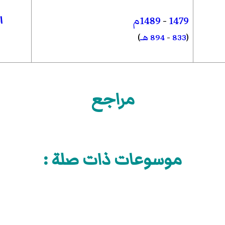
ا
1479
-
1489م
(
833
-
894 هـ
)
مراجع
موسوعات ذات صلة :