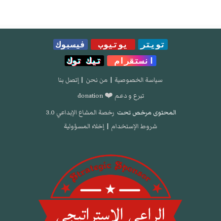
تويتر
يوتيوب
فيسبوك
انستقرام
تيك توك
سياسة الخصوصية
|
من نحن
|
إتصل بنا
تبرع و دعم ❤️ donation
المحتوى مرخص تحت
رخصة المشاع الإبداعي 3.0
شروط الإستخدام
|
إخلاء المسؤولية