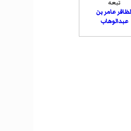
تبعه
لظافر عامر بن
عبدالوهاب