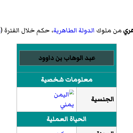
هري
من ملوك
الدولة الطاهرية
، حكم خلال الفترة (
3
عبد الوهاب بن داوود
معلومات شخصية
الجنسية
يمني
الحياة العملية