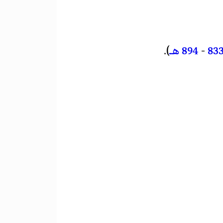
83
-
894 هـ
).