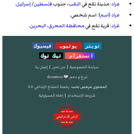
عِراد
: مدينة تقع في
النقب
، جنوب
فلسطين
/
إسرائيل
.
عراد (اسم)
: اسم شخصي.
عَراد
: قرية تقع في
محافظة المحرق
،
البحرين
.
تويتر
يوتيوب
فيسبوك
انستقرام
تيك توك
سياسة الخصوصية
|
من نحن
|
إتصل بنا
تبرع و دعم ❤️ donation
المحتوى مرخص تحت
رخصة المشاع الإبداعي 3.0
شروط الإستخدام
|
إخلاء المسؤولية