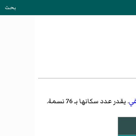
بحث
في
. يقدر عدد سكانها بـ 76 نسمة.