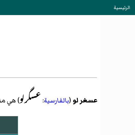
الرئيسية
عسگرلو
عسغر لو
(
بالفارسية
:
) هي م