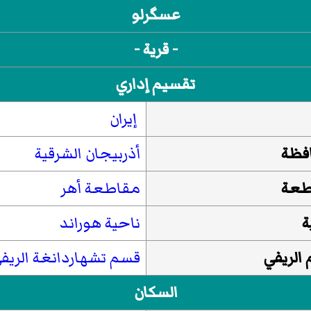
عسگرلو
- قرية -
تقسيم إداري
إيران
فظة
أذربيجان الشرقية
طعة
مقاطعة أهر
ة
ناحية هوراند
الريفي
قسم تشهاردانغة الریف
السكان