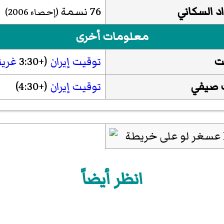
د السكاني
76 نسمة
(إحصاء 2006)
معلومات أخرى
ت
توقيت إيران
(+3:30
غري
 صيفي
توقيت إيران
(+4:30)
انظر أيضاً