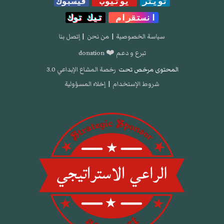
تويتر
يوتيوب
فيسبوك
انستقرام
تيك توك
سياسة الخصوصية
|
من نحن
|
إتصل بنا
تبرع و دعم ❤️ donation
المحتوى مرخص تحت
رخصة المشاع الإبداعي 3.0
شروط الإستخدام
|
إخلاء المسؤولية