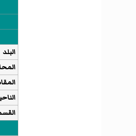
البلد
المحا
المقا
الناحي
القسم 