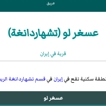
عريق
عسغر لو (تشهاردانغة)
قرية في إيران
نطقة سكنية تقع في
إيران
في
قسم تشهاردانغة الری
عسغر لو