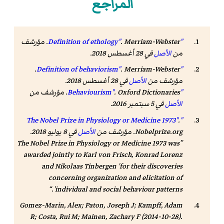
المراجع
"Definition of ethology"
. Merriam-Webster. مؤرشف
من
الأصل
في 28 أغسطس 2018
.
. Merriam-Webster.
"Definition of behaviorism"
مؤرشف من
الأصل
في 28 أغسطس 2018
.
"Behaviourism"
. Oxford Dictionaries. مؤرشف من
الأصل
في 5 سبتمبر 2016
.
.
"The Nobel Prize in Physiology or Medicine 1973"
Nobelprize.org
. مؤرشف من
الأصل
في 8 يوليو 2018
.
The Nobel Prize in Physiology or Medicine 1973 was
awarded jointly to Karl von Frisch, Konrad Lorenz
and Nikolaas Tinbergen 'for their discoveries
concerning organization and elicitation of
individual and social behaviour patterns'.
Gomez-Marin, Alex; Paton, Joseph J; Kampff, Adam
R; Costa, Rui M; Mainen, Zachary F (2014-10-28).