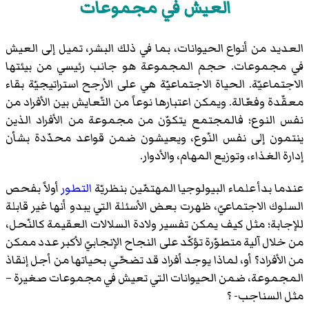
العيش في مجموعات
العديد من أنواع الحيوانات، بما في ذلك البشر، تميل إلى العيش
في مجموعات. حجم المجموعة هو جانب رئيسي من بيئتها
الاجتماعيّة. الحياة الاجتماعيّة هي على الأرجح استراتيجيّة بقاء
معقّدة وفعّالة. ويمكن اعتبارها نوعاً من التّعايش بين الأفراد من
نفس النوع؛ فالمجتمع يتكوّن من مجموعة من الأفراد الذين
ينتمون إلى نفس النّوع، ويعيشون ضمن قواعد محدّدة بشأن
إدارة الغذاء، وتوزيع المهام، والأدوار.
عندما بدأ علماء البيولوجيا المهتمّين بنظريّة
التطور
أولاً بفحص
السلوك الاجتماعيّ، ظهرت بعض الأسئلة التي يبدو أنها غير قابلة
للإجابة؛ مثل كيف يمكن تفسير ولادة السلالات العقيمة كالنّحل،
من خلال آلية متطوّرة تؤكّد على النجاح الإنجابيّ لأكبر عدد ممكن
من الأفراد؟ أو، لماذا يوجد أفراد قد تضحّي بحياتها من أجل إنقاذ
المجموعة، ضمن الحيوانات التي تعيش في مجموعات صغيرة –
مثل السناجب- ؟