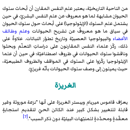
من الناحية التاريخيّة، يعتبر علم النفس المقارن أن أبحاث سلوك
الحيوان مشابهة لما هو معروف عن علم النفس البشريّ، في حين
يشتمل علم السلوك (الإيثولوجيا) على أبحاث حول سلوك الحيوان
في سياق ما هو معروفٌ عن تشريح الحيوانات
وعلم وظائف
الأعضاء
والبيولوجيا العصبيّة وتاريخ تطوّر النباتات. علاوةً على
ذلك، ركّز علماء النفس المقارنون على دراساتِ التعلّم وبحثوا
وناقشوا سلوك الحيوانات في ظروف اصطناعيّة؛ في حين أن علما
الإيثولوجيا ركّزوا على السلوك في المواقف والظروف الطبيعيّة،
حيث يميلون إلى وصف سلوك الحيوانات بأنّه غريزيّ.
الغريزة
يعرّف قاموس ميريام ويبستر الغريزة على أنها "نزعة موروثة وغير
قابلة للتغيير بشكل كبير عند الكائن الحيّ لتقديم استجابةٍ
[7]
معقّدةٍ ومحدّدةٍ للمنبّهات البيئيّة دون ذكر السبب".