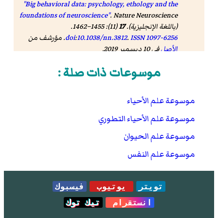
"Big behavioral data: psychology, ethology and the
foundations of neuroscience"
.
Nature Neuroscience
(باللغة الإنجليزية).
17
(11): 1455–1462.
1097-6256
ISSN
.
10.1038/nn.3812
:
doi
. مؤرشف من
الأصل
في 10 ديسمبر 2019.
McGreevy, Paul; Boakes, Robert (2011).
Carrots and
موسوعات ذات صلة :
Sticks: Principles of Animal Training
. Darlington
Press. صفحات xi–23. . مؤرشف من
الأصل
في 23
ديسمبر 2016
.
موسوعة علم الأحياء
Matthews, Janice R.; Matthews, Robert W. (2009).
موسوعة علم الأحياء التطوري
. Springer. صفحة 13. .
Insect Behaviour
موسوعة علم الحيوان
"Instinct"
. Merriam-Webster Dictionary. مؤرشف من
الأصل
في 21 يونيو 2018.
موسوعة علم النفس
Biology
Campbell, N. A. (1996). "Chapter 50".
(الطبعة
4). Benjamin Cummings, New York. .
تويتر
يوتيوب
فيسبوك
Bernstein, W. M. (2011).
A Basic Theory of
انستقرام
تيك توك
. Karnac Books. صفحة 81. .
Neuropsychoanalysis