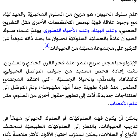
علم سلوك الحيوان، هو مزيج من العلوم المخبريّة والميدانيّة،
مع وجود علاقة قويّة لبعض التخصّصات الأخرى مثل التشريح
العصبي،
وعلم البيئة
،
وعلم الأحياء التطوري
. يهتمّ علماء سلوك
الحيوان عادةً بالعمليّة السلوكيّة لحيوان ما بحد ذاته عوضاً عن
[4]
التركيز على مجموعة معيّنة من الحيوانات
.
الإيثولوجيا مجال سريع النمو؛ منذ فجر القرن الحادي والعشرين،
تمّت إعادة فحص العديد من جوانب التواصل الحيوانيّ،
كالثقافة، والتعلّم، والحياة الجنسيّة –التي اعتقد المجتمع
العلمي منذ فترة طويلة جداً أنها مفهومة-؛ وتمّ التوصّل إلى
استنتاجات جديدة، أدّت إلى تطوير حقول أخرى من العلوم، مثل
علم الأعصاب
.
يمكن أن يكون فهم السلوكيّات أو السلوك الحيوانيّ مهمّاً في
تدريب الحيوانات. بالنظر إلى السلوكيّات الطبيعيّة لمختلف
الأنواع أو السلالات، يمكن لمدرّب اختيار الأفراد الأكثر ملاءمةً لأداء