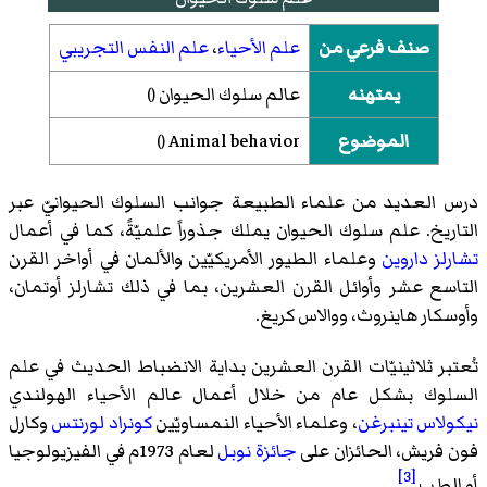
صنف فرعي من
علم الأحياء
،
علم النفس التجريبي
يمتهنه
عالم سلوك الحيوان
()
الموضوع
Animal behavior
()
درس العديد من علماء الطبيعة جوانب السلوك الحيوانيّ عبر
التاريخ. علم سلوك الحيوان يملك جذوراً علميّةً، كما في أعمال
تشارلز داروين
وعلماء الطيور الأمريكيّين والألمان في أواخر القرن
التاسع عشر وأوائل القرن العشرين، بما في ذلك تشارلز أوتمان،
وأوسكار هاينروث، ووالاس كريغ.
تُعتبر ثلاثينيّات القرن العشرين بداية الانضباط الحديث في علم
السلوك بشكل عام من خلال أعمال عالم الأحياء الهولندي
نيكولاس تينبرغن
، وعلماء الأحياء النمساويّين
كونراد لورنتس
وكارل
فون فريش، الحائزان على
جائزة نوبل
لعام 1973م في الفيزيولوجيا
[3]
أو الطب
.