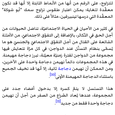
للتزاوج، على الرغم من أنها من الأنماط الثابتة إلا أنها قد تكون
معقّدة للغاية؛ يمكن اعتبار طقوس تزاوج سمك "أبو شوكة"
المعقّدة التي درسها تينبيرغين، مثالاً على ذلك.
في كثير من الأحيان في الحياة الاجتماعيّة، تناضل الحيوانات من
أجل الحق في التّكاثر، بالإضافة إلى التفوّق الاجتماعيّ. من الأمثلة
الشائعة على القتال من أجل التفوّق الاجتماعيّ والجنسيّ هو ما
يُسمّى بنظام التسلّل عند الدواجن؛ في كل مرّة تتعايش فيها
مجموعة من الدواجن لفترة زمنيّة معيّنة، تبرز دجاجة مهيمنة.
في هذه المجموعات دائماً تهيمن دجاجة واحدة على الآخرين،
ومن الممكن أن تهيمن
دجاجة
ثانية، إلا أنها قد تخيف الجميع
[10]
باستثناء الدجاجة المهيمنة الأولى
.
هذا التسلسل لا يتمّ كسره إلا بدخول أعضاء جدد على
المجموعة، عندها يُعاد الصّراع من الصفر من أجل أن تهيمن
[11]
دجاجة واحدة فقط من جديد
.