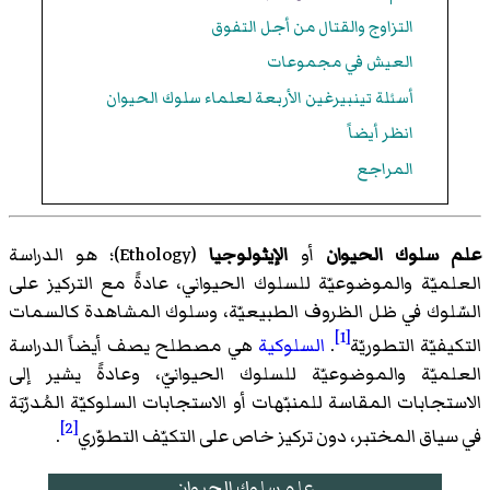
التزاوج والقتال من أجل التفوق
العيش في مجموعات
أسئلة تينبيرغين الأربعة لعلماء سلوك الحيوان
انظر أيضاً
المراجع
علم سلوك الحيوان
أو
الإيثولوجيا
(
Ethology
)‏؛ هو الدراسة
العلميّة والموضوعيّة للسلوك الحيواني، عادةً مع التركيز على
السّلوك في ظل الظروف الطبيعيّة، وسلوك المشاهدة كالسمات
[1]
التكيفيّة التطوريّة
.
السلوكية
هي مصطلح يصف أيضاً الدراسة
العلميّة والموضوعيّة للسلوك الحيوانيّ، وعادةً يشير إلى
الاستجابات المقاسة للمنبّهات أو الاستجابات السلوكيّة المُدرّبَة
[2]
في سياق المختبر، دون تركيز خاص على التكيّف التطوّري
.
علم سلوك الحيوان