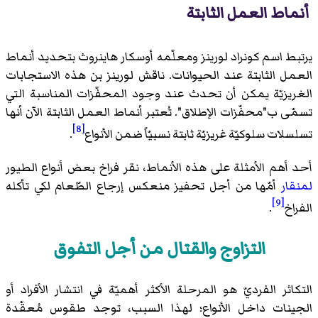
أنماط العمل الثابتة
يرتبط اسم كونراد لورينز ومعلّمه أوسكار هاينروث بتحديد أنماط
العمل الثابتة عند الحيوانات. ناقش لورينز بن هذه الاستجابات
الغريزيّة يمكن أن تحدث عند وجود المحفّزات المناسبة التي
تسمّى ب"محفّزات الإطلاق". تُعتبر أنماط العمل الثابتة الآن أنها
[8]
تسلسلات سلوكيّة غريزيّة ثابتة نسبيّاً ضمن الأنواع
.
أحد أهم الأمثلة على هذه الأنماط، نقر فراخ بعض أنواع الطيور
لمنقار
أمّها من أجل تحفيز منعكس إرجاع الطّعام لكي تأكله
[9]
الفراخ
.
التزاوج والقتال من أجل التفوق
التكاثر الفرديّ هو المرحلة الأكثر أهميّة في انتشار الأفراد أو
الجينات داخل الأنواع؛ لهذا السبب، توجد طقوس مُعقّدة