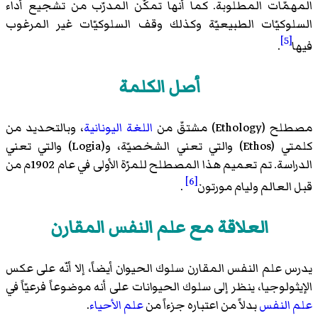
المهمّات المطلوبة. كما أنها تمكّن المدرّب من تشجيع أداء
السلوكيّات الطبيعيّة وكذلك وقف السلوكيّات غير المرغوب
[5]
فيها
.
أصل الكلمة
مصطلح (Ethology) مشتقّ من
اللغة اليونانية
، وبالتحديد من
كلمتي (Ethos) والتي تعني الشخصيّة، و(Logia) والتي تعني
الدراسة. تم تعميم هذا المصطلح للمرّة الأولى في عام 1902م من
[6]
قبل العالم وليام مورتون
.
العلاقة مع علم النفس المقارن
يدرس علم النفس المقارن سلوك الحيوان أيضاً، إلا أنّه على عكس
الإيثولوجيا، ينظر إلى سلوك الحيوانات على أنه موضوعاً فرعيّاً في
علم النفس
بدلاً من اعتباره جزءاً من
علم الأحياء
.