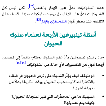
[12]
هذه السلوكيّات تدلّ على الإيثار بالفعل
، لكن ليس كل
السّلوكيّات تدلّ على الإيثار، بل يوجد سلوكيّات سيّئة للأسف مثل
[13]
الانتقام عند بعض أنواع
الشمبانزي
والإبل
.
أسئلة تينبيرغين الأربعة لعلماء سلوك
الحيوان
جادل نيكو تينبيرغين بأنّ علم السلوك يحتاج دائماً إلى تضمين
[15]
[14]
أربعة أنواع من التّفسيرات لأي حالة من السّلوكيّات:
الوظيفة، كيف يؤثّر السّلوك على فرص الحيوان في البقاء
والتّكاثر؟ لماذا يستجيب الحيوان بهذه الطّريقة بدلاً من
طريقة أخرى؟
السببية، ما هي المحفّزات التي تثير استجابة الحيوان؟
وكيف يتم تعديلها؟