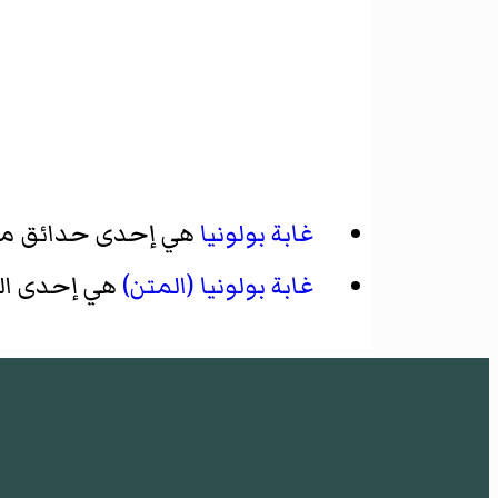
غابة بولونيا
هي إحدى حدائق مد
غابة بولونيا (المتن)
هي إحدى القر