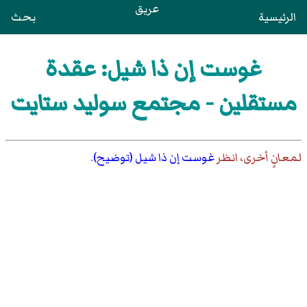
عريق
الرئيسية
بحث
غوست إن ذا شيل: عقدة
مستقلين - مجتمع سوليد ستايت
لمعانٍ أخرى، انظر
غوست إن ذا شيل (توضيح)
.