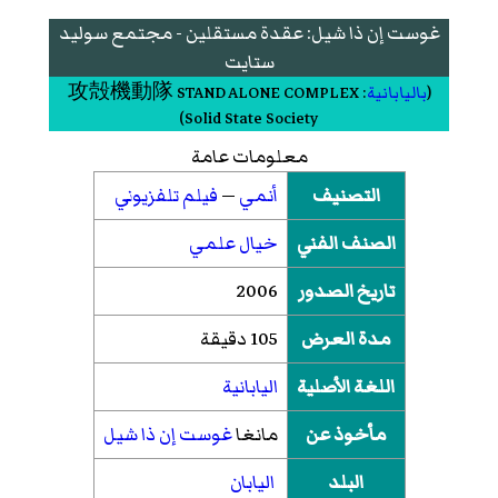
غوست إن ذا شيل: عقدة مستقلين - مجتمع سوليد
ستايت
(
باليابانية
:
攻殻機動隊 STAND ALONE COMPLEX
Solid State Society
)‏
معلومات عامة
التصنيف
أنمي
—
فيلم تلفزيوني
الصنف الفني
خيال علمي
تاريخ الصدور
2006
مدة العرض
105 دقيقة
اللغة الأصلية
اليابانية
مأخوذ عن
مانغا
غوست إن ذا شيل
البلد
اليابان