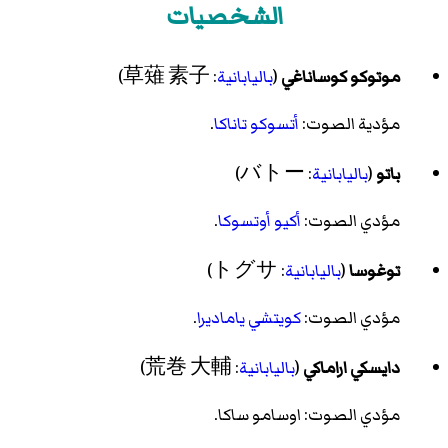
الشخصيات
موتوكو كوساناغي
(
باليابانية
: 草薙 素子)
مؤدية الصوت:
أتسوكو تاناكا
.
باتو
(
باليابانية
: バトー)
مؤدي الصوت:
أكيو أوتسوكا
.
توغوسا
(
باليابانية
: トグサ)
مؤدي الصوت:
كويتشي ياماديرا
.
دايسكي اراماكي
(
باليابانية
: 荒巻 大輔)
مؤدي الصوت: اوسامو ساكا.