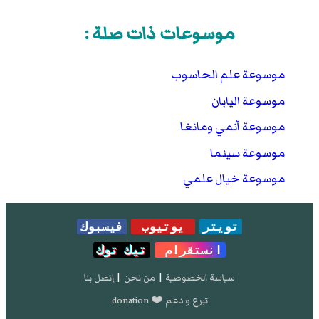
موسوعات ذات صلة :
موسوعة علم الحاسوب
موسوعة اليابان
موسوعة أنمي ومانغا
موسوعة سينما
موسوعة خيال علمي
تويتر
يوتيوب
فيسبوك
انستقرام
تيك توك
سياسة الخصوصية
|
من نحن
|
إتصل بنا
تبرع و دعم ❤️ donation