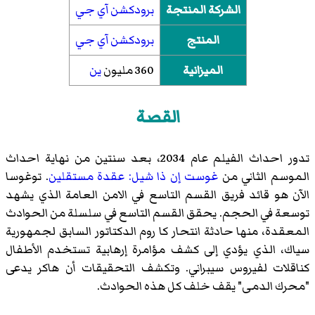
الشركة المنتجة
برودكشن آي جي
المنتج
برودكشن آي جي
الميزانية
360 مليون
ين
القصة
تدور احداث الفيلم عام 2034، بعد سنتين من نهاية احداث
الموسم الثاني من
غوست إن ذا شيل: عقدة مستقلين
. توغوسا
الآن هو قائد فريق القسم التاسع في الامن العامة الذي يشهد
توسعة في الحجم. يحقق القسم التاسع في سلسلة من الحوادث
المعقدة، منها حادثة انتحار كا روم الدكتاتور السابق لجمهورية
سياك، الذي يؤدي إلى كشف مؤامرة إرهابية تستخدم الأطفال
كناقلات لفيروس سيبراني. وتكشف التحقيقات أن هاكر يدعى
"محرك الدمى" يقف خلف كل هذه الحوادث.