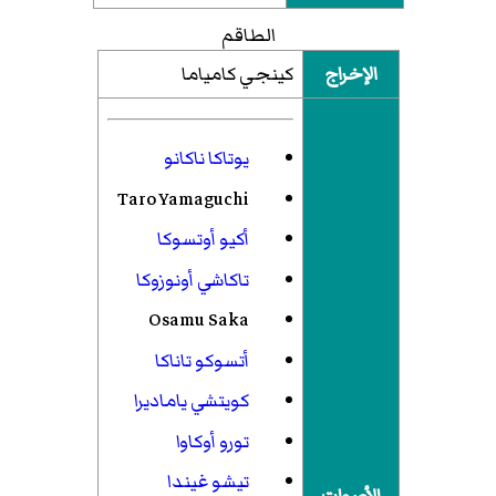
الطاقم
الإخراج
كينجي كامياما
يوتاكا ناكانو
Taro Yamaguchi
أكيو أوتسوكا
تاكاشي أونوزوكا
Osamu Saka
أتسوكو تاناكا
كويتشي ياماديرا
تورو أوكاوا
تيشو غيندا
الأصوات