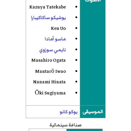
Kazuya Tatekabe
يوشيكو ساكاكيبارا
Ken Uo
ماسو أمادا
تايمي سوزوي
Masahiro Ogata
Mantarō Iwao
Nanami Hinata
Ōki Sugiyama
الموسيقى
يوكو كانو
صناعة سينمائية