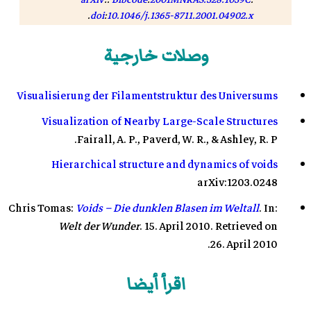
.
doi
:
10.1046/j.1365-8711.2001.04902.x
Freedman, R.A., & Kaufmann III, W.J. (2008). Stars
وصلات خارجية
and galaxies: Universe. New York City: W.H.
Freeman and Company.
U. Lindner; J. Einasto; M. Einasto; W. Freudling; K.
Visualisierung der Filamentstruktur des Universums
Fricke; E. Tago (1995).
"The structure of supervoids. I.
Visualization of Nearby Large-Scale Structures
Void hierarchy in the Northern Local Supervoid"
.
Fairall, A. P., Paverd, W. R., & Ashley, R. P.
Astron. Astrophys
.
301
: 329.
arXiv
:.
1995A&A...301..329L
:
Bibcode
. مؤرشف من
الأصل
في
Hierarchical structure and dynamics of voids
30 يونيو 2019.
arXiv:1203.0248
Granett, B. R.; Neyrinck, M. C.; Szapudi, I. (2008).
Chris Tomas:
Voids – Die dunklen Blasen im Weltall
. In:
"An Imprint of Superstructures on the Microwave
Welt der Wunder
.
15. April 2010
. Retrieved on
Background due to the Integrated Sachs-Wolfe
Effect".
المجلة الفيزيائية الفلكية
.
683
(2): L99–L102.
.
26. April 2010
arXiv
:.
Bibcode
:
2008ApJ...683L..99G
.
.
doi
:
10.1086/591670
اقرأ أيضا