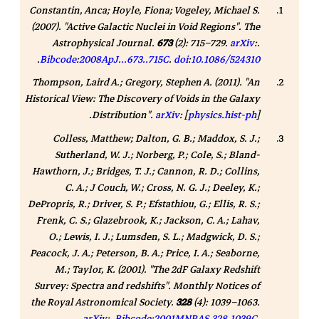
Constantin, Anca; Hoyle, Fiona; Vogeley, Michael S.
(2007). "Active Galactic Nuclei in Void Regions".
The
Astrophysical Journal
.
673
(2): 715–729.
arXiv
:.
.
Bibcode
:
2008ApJ...673..715C
.
doi
:
10.1086/524310
Thompson, Laird A.; Gregory, Stephen A. (2011). "An
Historical View: The Discovery of Voids in the Galaxy
Distribution".
arXiv
: [
physics.hist-ph
].
Colless, Matthew; Dalton, G. B.; Maddox, S. J.;
Sutherland, W. J.; Norberg, P.; Cole, S.; Bland-
Hawthorn, J.; Bridges, T. J.; Cannon, R. D.; Collins,
C. A.;
J Couch, W.
; Cross, N. G. J.; Deeley, K.;
DePropris, R.; Driver, S. P.; Efstathiou, G.; Ellis, R. S.;
Frenk, C. S.; Glazebrook, K.; Jackson, C. A.; Lahav,
O.; Lewis, I. J.; Lumsden, S. L.; Madgwick, D. S.;
Peacock, J. A.; Peterson, B. A.; Price, I. A.; Seaborne,
M.; Taylor, K. (2001). "The 2dF Galaxy Redshift
Survey: Spectra and redshifts".
Monthly Notices of
the Royal Astronomical Society
.
328
(4): 1039–1063.
arXiv
:.
Bibcode
:
2001MNRAS.328.1039C
.