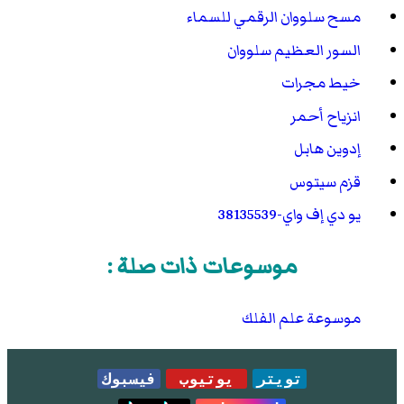
مسح سلووان الرقمي للسماء
السور العظيم سلووان
خيط مجرات
انزياح أحمر
إدوين هابل
قزم سيتوس
يو دي إف واي-38135539
موسوعات ذات صلة :
موسوعة علم الفلك
تويتر
يوتيوب
فيسبوك