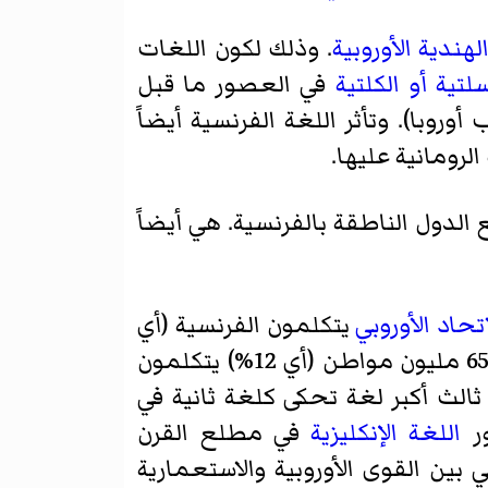
لهندية الأوروبية
. وذلك لكون اللغات
تية أو الكلتية
في العصور ما قبل
وبا). وتأثر اللغة الفرنسية أيضاً
لرومانية عليها.
الدول الناطقة بالفرنسية. هي أيضاً
اتحاد الأوروبي
يتكلمون الفرنسية (أي
بنسبة 26% من أصل 497،198،740 وهو العدد الكلي لمواطني الاتحاد الأوروبي). منهم 65 مليون مواطن (أي 12%) يتكلمون
ور
اللغة الإنكليزية
في مطلع القرن
 بين القوى الأوروبية والاستعمارية