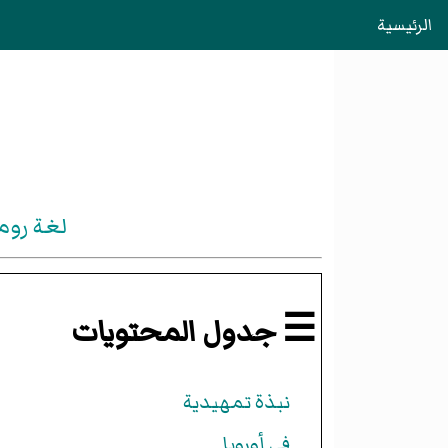
الرئيسية
لغة رومانس
☰ جدول المحتويات
نبذة تمهيدية
في أوروبا