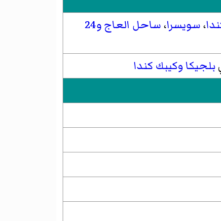
ندا
،
سويسرا
،
ساحل العاج
و24
ي
بلجيكا
وكيبك
كندا