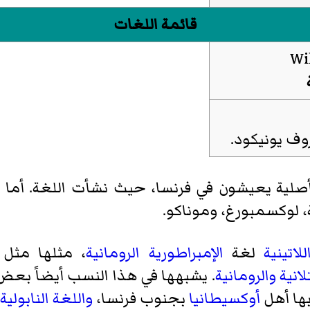
قائمة اللغات
روف
يونيكود
.
ية يعيشون في فرنسا، حيث نشأت اللغة. أما البق
ة، لوكسمبورغ، وموناكو.
لاتينية
لغة
الإمبراطورية الرومانية
، مثلها مثل 
لانية
والرومانية
. يشبهها في هذا النسب أيضاً بعض
م بها أهل
أوكسيطانيا
بجنوب فرنسا،
واللغة النابولية