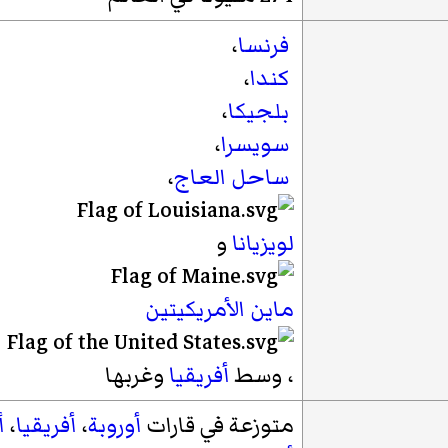
فرنسا
،
كندا
،
بلجيكا
،
سويسرا
،
ساحل العاج
،
لويزيانا
و
ماين
الأمريكيتين
، وسط
أفريقيا
وغربها
متوزعة في قارات
أوروبة
،
أفريقيا
،
أ