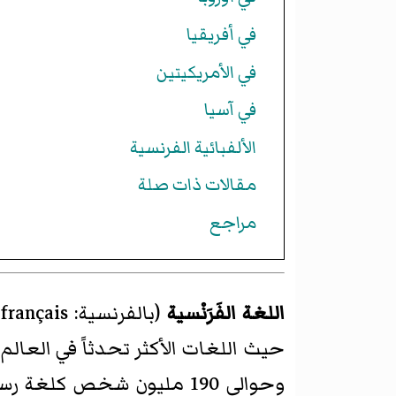
في أفريقيا
في الأمريكيتين
في آسيا
الألفبائية الفرنسية
مقالات ذات صلة
مراجع
اللغة الفَرَنْسية
(بالفرنسية: Le français أو La langue française) هي إحدى
حيث اللغات الأكثر تحدثاً في العالم،
وحوالي 190 مليون شخص كلغة رسمية ثانية، وحوالي 274 مليون