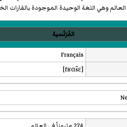
الفَرَنْسية
Français
[fʁɑ̃sɛ]
274 مليوناً في العالم