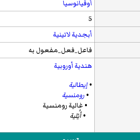
أوقيانوسيا
5
أبجدية لاتينية
فاعل_فعل_مفعول به
هندية أوروبية
•
إيطالية
•
رومنسية
•
غالية رومنسية
•
أُيْلية