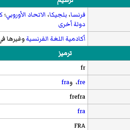
ترسيم
فرنسا
،
بلجيكا
،
الاتحاد الأوروبي
؛
ك
دولة أخرى
أكادمية اللغة الفرنسية
وغيرها ف
ترميز
fr
fre
، و
fra
frefra
fra
FRA