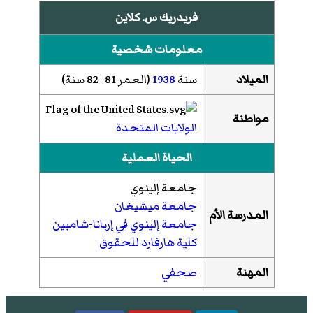
فريدريك س. كلاين
معلومات شخصية
الميلاد
سنة
1938
(العمر 81–82 سنة)
مواطنة
الولايات المتحدة
الحياة العملية
جامعة إلينوي
جامعة ميشيغان
المدرسة الأم
جامعة إلينوي في إربانا-شامبين
كلية هارفارد للحقوق
المهنة
صحفي