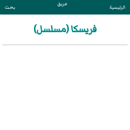
عريق
الرئيسية
بحث
فريسكا (مسلسل)