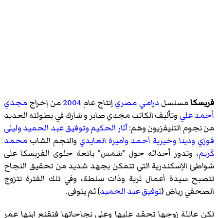
فريسكا
مسلسل
درامي
مصري
إنتاج عام
2004
من إخراج
مجدي
أحمد علي
وتأليف الكاتب
مجدي صابر
و شارك في بطولته العديد
من نجوم التليفزيون وهم:
آثار الحكيم
وتوفيق عبد الحميد
وليلى
فوزي
ودينا
وخيرية أحمد
وأميرة العايدي
والنجم الشاب
محمد
كَريم
، وتدور أحداثه حول "شمس" بائعة حلوى
الفريسكا
على
شواطئ الإسكندرية التي تتمكن بجهد شديد من تحقيق النجاح
لتصبح سيدة أعمال ثرية وذات سلطة، وفي تلك الفترة تتزوج
الصحفي رياض (
توفيق عبد الحميد
) ثم يتوفى.
لكن عائلة زوجها تحقد عليها وعلى نجاحاتها فتقنع ابنها عمر