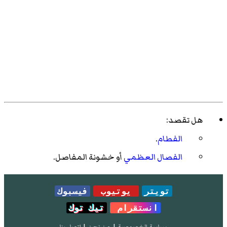
هل تقصد:
الفطام
.
الفصال العظمي
أو خشونة المفاصل.
تويتر
يوتيوب
فيسبوك
انستقرام
تيك توك