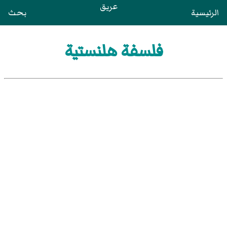
عريق
الرئيسية
بحث
فلسفة هلنستية