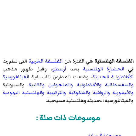
الفلسفة الهلنستية
هي الفترة من
الفلسفة الغربية
التي تطورت
في
الحضارة الهلنستية
بعد
أرسطو
، وقبل ظهور مذهب
الأفلاطونية الحديثة
، وضمت المدارس الفلسفية
الفيثاغورسية
والسفسطائية
والأفلاطونية
والمتجولين
والكلبية
والسيروانية
والأبيقورية
والرواقية
والشكوكية
والتركيبية
والهلنستية اليهودية
والفيثاغورسية الحديثة
وهلنستية مسيحية
.
موسوعات ذات صلة :
موسوعة فلسفة