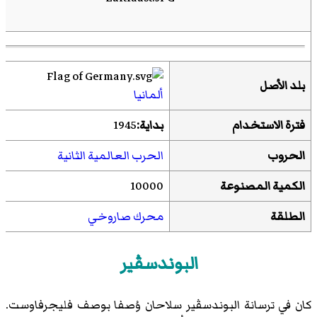
بلد الأصل
ألمانيا
فترة الاستخدام
بداية:
1945
الحروب
الحرب العالمية الثانية
الكمية المصنوعة
10000
الطلقة
محرك صاروخي
البوندسڤير
كان في ترسانة البوندسڤير سلاحان وُصفا بوصف فليجرفاوست.