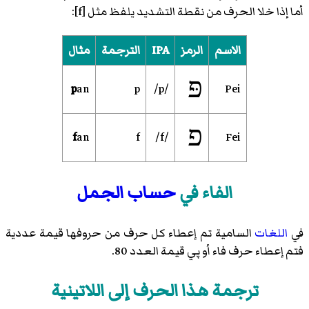
أما إذا خلا الحرف من نقطة التشديد يلفظ مثل [f]:
الاسم
الرمز
IPA
الترجمة
مثال
פּ
p
an
p
/p/
Pei
פ
f
an
f
/f/
Fei
الفاء في
حساب الجمل
في
اللغات
السامية تم إعطاء كل حرف من حروفها قيمة عددية
فتم إعطاء حرف فاء أو پي قيمة العدد 80.
ترجمة هذا الحرف إلى اللاتينية