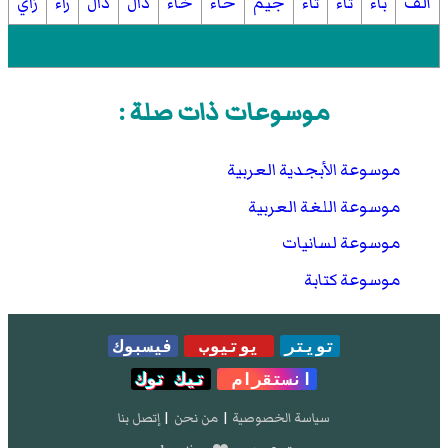
ألف
باء
تاء
ثاء
جيم
حاء
خاء
دال
ذال
راء
زاي
موسوعات ذات صلة :
موسوعة الأبجدية العربية
موسوعة اللغة العربية
موسوعة لسانيات
موسوعة كتابة
تويتر
يوتيوب
فيسبوك
انستقرام
تيك توك
سياسة الخصوصية
|
من نحن
|
إتصل بنا