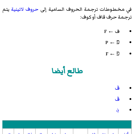
في مخطوطات ترجمة الحروف السامية إلى
حروف لاتينية
يتم
ترجمة حرف قاف أو كوف:
ف ← F
פּ ← P
פ ← F
طالع أيضا
ڤ
ڤ
؋