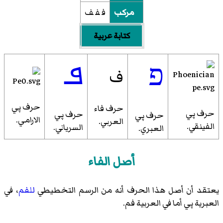
مركب
ف‍ ‍ف‍ ‍ف
كتابة عربية
ܦ
פ
ف
حرف پي
حرف فاء
حرف پي
حرف پي
حرف پي
الارامي.
العربي.
الفينقي.
السرياني.
العبري.
أصل الفاء
يعتقد أن أصل هذا الحرف أنه من الرسم التخطيطي
للفم
، في
العبرية پي أما في العربية فم.