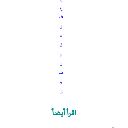
غ
ف
ق
ك
ل
م
ن
هـ
و
ي
اقرأ أيضاً