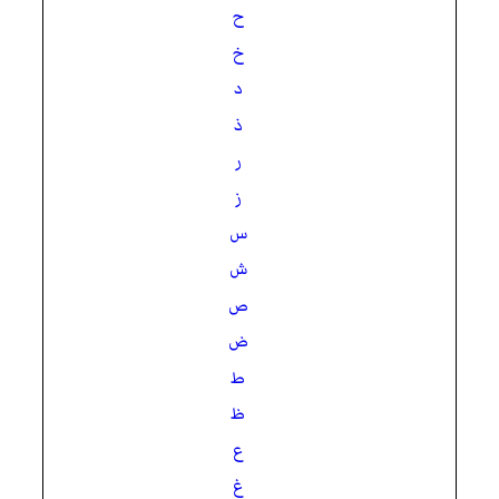
ح
خ
د
ذ
ر
ز
س
ش
ص
ض
ط
ظ
ع
غ