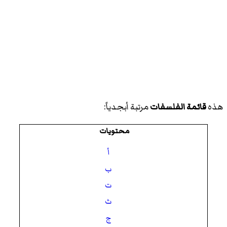
هذه
قائمة الفلسفات
مرتبة أبجدياً:
محتويات
أ
ب
ت
ث
ج