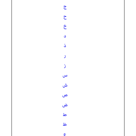
ج
ح
خ
د
ذ
ر
ز
س
ش
ص
ض
ط
ظ
ع