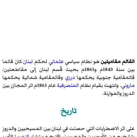
القائم مقاميتين
هو نظام سياسي
عثماني
لحكم
لبنان
كان قائما
بين سنة 1843م و1861م بحيث قُسم لبنان إلى مقاطعتين:
قائمقامية جنوبية يحكمها
درزي
وقائمقامية شمالية يحكمها
ماروني
. وانتهت بقيام نظام
المتصرفية
عام 1861م اثر المجازر بين
الدروز والموارنة.
تاريخ
على اثر الاضطرابات التي حصلت في لبنان بين المسيحيين والدروز
بتشجيع من الأوروبيين والمصريين، اقترح مستشار
النمسا
الأمير