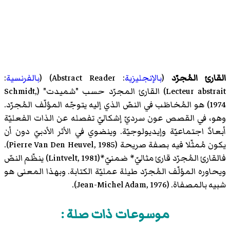
القارئ المُجرّد
(
بالإنجليزية
: Abstract Reader) (
بالفرنسية
:
Lecteur abstrait) القارئ المجرّد حسب "شميدت" (Schmidt,
1974) هو المُخاطَب في النصّ الذي إليه يتوجّه المؤلّف المُجرّد.
وهو، في القصص عون سرديّ إشكاليّ تفصله عن الذات الفعليّة
أبعادٌ اجتماعيّة وإيديولوجيّة. وينضوي في الأثر الأدبيّ دون أن
يكون مُمثّلا فيه بصفة صريحة (Pierre Van Den Heuvel, 1985).
فالقارئ المُجرّد قارئ مثاليّ* ضمنيّ*(Lintvelt, 1981) ينظّم النصّ
ويحاوره المؤلّف المُجرّد طيلة عمليّة الكتابة. وبهذا المعنى هو
شبيه بالمصفاة. (Jean-Michel Adam, 1976).
موسوعات ذات صلة :