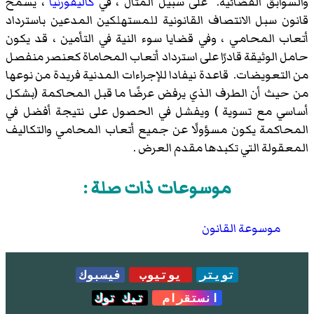
والسوابق القضائية. على سبيل المثال ، في
كاليفورنيا
، يسمح
قانون سبل الانتصاف القانونية للمستهلكين المدعين باسترداد
أتعاب المحامي ، وفي قضايا سوء النية في التأمين ، قد يكون
حامل الوثيقة قادرًا على استرداد أتعاب المحاماة كعنصر منفصل
من التعويضات. قاعدة نيفادا للإجراءات المدنية فريدة من نوعها
من حيث أن الطرف الذي يرفض عرضًا ما قبل المحاكمة (بشكل
أساسي مع تسوية ) ويفشل في الحصول على نتيجة أفضل في
المحاكمة يكون مسؤولًا عن جميع أتعاب المحامي والتكاليف
المعقولة التي تكبدها مقدم العرض .
موسوعات ذات صلة :
موسوعة القانون
تويتر
يوتيوب
فيسبوك
انستقرام
تيك توك