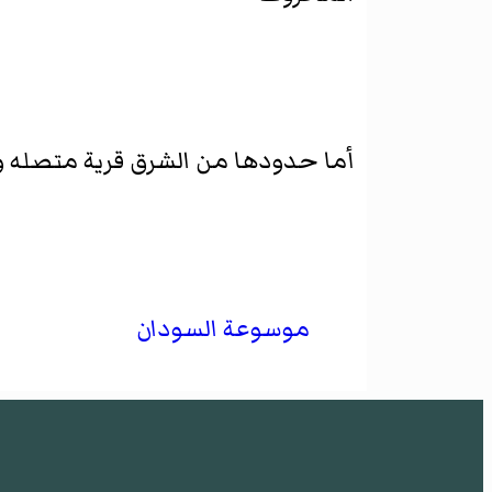
أما حدودها من الشرق قرية متصله والماطوراب و24القرشي ومن الشمال الحفائر ومن 
موسوعة السودان