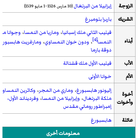
الزوجة
إيزابيلا من البرتغال
(10 مارس 1526–1 مايو 1539)
الشريك
باربرا بلومبرغ
فيليب الثاني ملك إسبانيا
،
وماريا من النمسا
،
وجوانا من
[4]
أبناء
النمسا
،
ودون خوان النمساوي
،
ومارغريت هابسبورغ،
دوقة بارما
الأب
فيليب الأول ملك قشتالة
الأم
خوانا الأولى
إليونور هابسبورغ
،
وماري من المجر
،
وكاثرين النمساوية
أخوة
ملكة البرتغال
،
وإيزابيلا من النمسا
،
وفرديناند الأول،
وأخوات
إمبراطور روماني مقدس
عائلة
هابسبورغ
معلومات أخرى