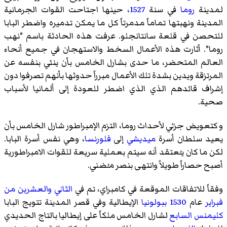
لمدينة
روما
في سنة
1527
، حينها اجتاحت القوات الجرمانية
المدينة ونهبتها تماماً مدمرتاً كل ما يمكن تدميره واضطر البابا
للتحصن في
قلعة سانتانجلو
. عرفت هذه الحادثة باسم "
نهب
روما
". أثارت هذه الأعمال السخط والاستهجان في جميع أنحاء
العالم المتحضر، ما حدى بشارل الخامس بأن ينئي بنفسه عن
المرتزقة ويدين بشدة تلك الأعمال مبرراً حدوثها بأنهم تصرفوا دون
إشراف قائدهم الذي الذي اضطر للعودة إلى ألمانيا لأسباب
صحية.
و كتعويض جزئي لأحداث روما، التزم الإمبراطور شارل الخامس بأن
يعيد سلطان أسرة
ميديشي
إلى
فلورنسا
، وهي نفس أسرة البابا.
لكن ما كان يـُعتقد أنه سيتم بعملية سريعة للقوات الامبراطورية
أصبح
حصاراً
طويلاً وانتهى بنصر مـُضني.
وفقاً للاتفاقات الموقعة في كامبراي، تم في
الثاني والعشرين من
فبراير
عام
1530
ببولونيا
الإيطالية وفي قصر المدينة تتويج البابا
كليمنس السابع
لشارل الخامس ملكاً على إيطاليا
بالتاج الحديدي