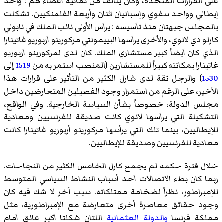
على القرارات المتخذة، وكان يتألف من ثمانية أعضاء هم : واحد
إيطالي وواحد سفوي وإسبانيان اثنان وأربعة الفلمنكيين. تشكلت
بالمجلس جبهتان منذ تأسيسه : يرأس الأولى نائب الملك في نابولي
كارلو دي لانوي
، والأخرى يرأسها البييمونتي
مركورينو أربوريو غاتينارا
الذي كان أيضاً كبير مستشاري الملك. كان لدى لمركورينو أربوريو
غاتينارا بمكانته كبيراً للمستشارين (المنصب استمر به من
1519
إلى
1530
) والرجل ثقة لدى شارل الكثير من التأثير على قرارات هذا
الأخير، على الرغم من استمرار وجود الفصيلين المتعارضين داخل
مجلس الدولة، خصوصاً بشأن السياسة الخارجية. وفي الواقع،
التشكيلة التي يرأسها لانوي كانت صديقة للفرنسيين ومعادية
للإيطاليين، بينما تلك التي يرأسها
مركورينو أربوريو غاتينارا
كانت
معادية للفرنسيين وصديقة للإيطاليين.
خلال فترة حكمه لم يجمع كارل الخامس الكثير من النجاحات.
ربما كان بطء الاتصالات أحد أسباب النشاط السياسي المتوسط
للإمبراطور، نظراً لضخامة ممتلكاته. سبب آخر لا شك فيه كان
وجود حقائق معاصرة أخرى متعارضة مع الإمبراطورية، مثل
مملكة فرنسا
والدولة العثمانية
اللتان شكلتا أكبر عائق أمام