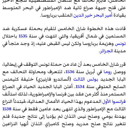
الخامس، فأبرم تحالفاً مع سلطان القسطنطينية شجع الأخير
على فتح جبهة صراع ثانية ضد الإمبراطور في البحر المتوسط
بقيادة
أمير البحر
خير الدين
الملقب برباروسا.
قادت هذه الخطوة شارل الخامس للقيام بحملة عسكرية ضد
المسلمين في شمال أفريقيا، والتي انتهت في سنة
1535
باحتلال
تونس
وهزيمة برباروسا ولكن ليس القبض عليه، إذ وجد ملجأ في
مدينة
الجزائر
.
قرر شارل الخامس بعد أن عاد من حملة تونس التوقف في إيطاليا،
ووصل
روما
في أبريل سنة
1536
، للتعرف ومحاولة التحالف مع
البابا الجديد
بولس الثالث
(ألساندرو فارنيزي) خليفة كليمنس
السابع المتوفي سنة
1534
. أعلن البابا الجديد الحياد في الصراع
المستمر منذ أكثر من عقد بين فرنسا والإمبراطورية، لذلك استأنف
فرانسوا الأول
المدعوم بهذا الحياد الأعمال العدائية، مُبتدئاً النزاع
الثالث مع الإمبراطور والذي انتهى بعد عامين فقط في سنة
1538
بهدنة بومي
وصلح نيس
اللذان لم يؤديا إلى نتائج جديدة فلم
تتغير نتائج
صلح مدريد
وصلح كامبراي
اللذان أنهيا النزاعين