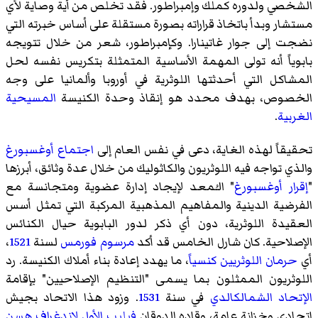
الشخصي ولدوره كملك وإمبراطور. فقد تخلص من أية وصاية لأي
مستشار وبدأ باتخاذ قراراته بصورة مستقلة على أساس خبرته التي
نضجت إلى جوار غاتينارا. وكإمبراطور، شعر من خلال تتويجه
بابوياً أنه تولى المهمة الأساسية المتمثلة بتكريس نفسه لحل
المشاكل التي أحدثتها اللوثرية في أوروبا وألمانيا على وجه
الخصوص، بهدف محدد هو إنقاذ وحدة الكنيسة
المسيحية
الغربية
.
تحقيقاً لهذه الغاية، دعى في نفس العام إلى
اجتماع أوغسبورغ
والذي تواجه فيه اللوثريون والكاثوليك من خلال عدة وثائق، أبرزها
"
إقرار أوغسبورغ
" الـُمعد لإيجاد إدارة عضوية ومتجانسة مع
الفرضية الدينية والمفاهيم المذهبية المركبة التي تمثل أسس
العقيدة اللوثرية، دون أي ذكر لدور البابوية حيال الكنائس
الإصلاحية. كان شارل الخامس قد أكد
مرسوم فورمس
لسنة
1521
،
أي
حرمان اللوثريين كنسياً
، ما يهدد إعادة بناء أملاك الكنيسة. رد
اللوثريون الممثلون بما يسمى "التنظيم الإصلاحيين" بإقامة
الإتحاد الشمالكالدي
في سنة
1531
. وزود هذا الاتحاد بجيش
إتحادي وخزانة عامة، وقاده الدوقان
فيليب الأول لاندغراف هسن