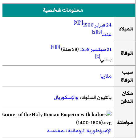
معلومات شخصية
[2]
[1]
24 فبراير
1500
الميلاد
[2]
[3]
غنت
[2]
[1]
21 سبتمبر
1558
(58 سنة)
الوفاة
[2]
يستي
سبب
ملاريا
الوفاة
مكان
بانثيون الملوك،
والإسكوريال
الدفن
مواطنة
الإمبراطورية الرومانية المقدسة