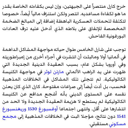
خرج كارل منتصراً على الجبهتين، وإن ليس بكفاءته الخاصة بقدر
ما هو لكفاءة مساعديه. انتصر ولكن استنزف مالياً أيضاً، خصوصا
لتكلفة للحملات العسكرية الباهظة إضافة إلى المبالغ الضخمة
المخصصة للإنفاق على بلاطه الذي أدخل عليه ترف العادات
البورغونية الفاحش.
توجب على شارل الخامس طوال حياته مواجهة المشاكل الداهمة
في ألمانيا أولا ومالبثت أن انتشرت في أجزاء أخرى من إمبراطوريته
وفي أوروبا بشكل عام، بسبب العقيدة الدينية الجديدة التي
ظهرت على يد الراهب الألماني
مارتن لوثر
في مواجهة الكنيسة
الكاثوليكية. لم تتجلى تلك المشاكل في الخلافات المذهبية
فحسب، بل أدت أيضاً إلى صراعات مفتوحة. كارل الذي كان يعلن
نفسه على المستوى الديني بأنه أشجع مدافع عن الكنيسة
الكاثوليكية لم يستطع لا هزيمة العقيدة الجديدة ولا الحد من
انتشارها على أقل. وانتهى اجتماعا
أوغسبورغ
1530
وريغنسبورغ
1541
دون نتائج، مؤجلا البت في الخلافات المذهبية إلى
مجمع
مسكوني
مستقبلي.