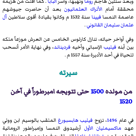
وبعد سنتين هاجم
روما
ونهبها، وأسر
البابا
. كما أفلت من هزيمة
محققة أمام
الأتراك العثمانيون
بعد أن حاصرت جيوشهم
عاصمة النمسا
فيينا
سنة 1532 م وكانوا بقيادة أقوى سلاطين
آل
عثمان
سليمان القانوني
.
وفي أواخر حياته، تنازل كارلوس الخامس عن العرش موزعاً ملكه
بين أبنه
فيليب
الإسباني وأخيه
فرديناند
، وفي نهاية الأمر أنسحب
للحياة في أحد الأديرة سنة 1557 م .
سيرته
من مولده
1500
حتى تتويجه امبرطوراً في آخن
1520
في عام
1496
، تزوج
فيليب هابسبورغ
الملقب بالوسيم ابن وولي
عهد
ماكسيمليان الأول
أرشيدوق النمسا
وإمبراطور الرومانية