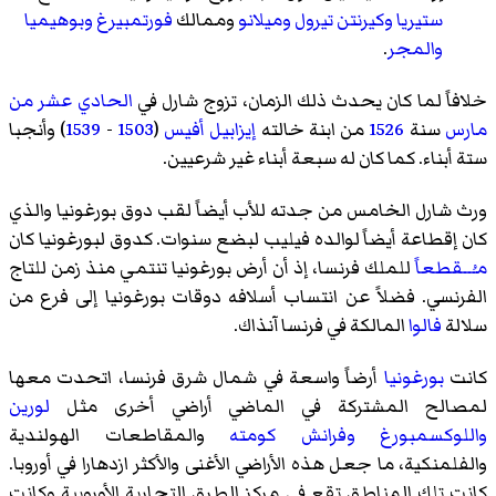
ستيريا
وكيرنتن
تيرول
وميلانو
وممالك
فورتمبيرغ
وبوهيميا
والمجر
.
خلافاً لما كان يحدث ذلك الزمان، تزوج شارل في
الحادي عشر من
مارس
سنة
1526
من ابنة خالته
إيزابيل أفيس
(
1503
-
1539
) وأنجبا
ستة أبناء. كما كان له سبعة أبناء غير شرعيين.
ورث شارل الخامس من جدته للأب أيضاً لقب دوق بورغونيا والذي
كان إقطاعة أيضاً لوالده فيليب لبضع سنوات. كدوق لبورغونيا كان
مـُــقطعاً
للملك فرنسا، إذ أن أرض بورغونيا تنتمي منذ زمن للتاج
الفرنسي. فضلاً عن انتساب أسلافه دوقات بورغونيا إلى فرع من
سلالة
فالوا
المالكة في فرنسا آنذاك.
كانت
بورغونيا
أرضاً واسعة في شمال شرق فرنسا، اتحدت معها
لمصالح المشتركة في الماضي أراضي أخرى مثل
لورين
واللوكسمبورغ
وفرانش كومته
والمقاطعات الهولندية
والفلمنكية، ما جعل هذه الأراضي الأغنى والأكثر ازدهارا في أوروبا.
كانت تلك المناطق تقع في مركز الطرق التجارية الأوروبية وكانت