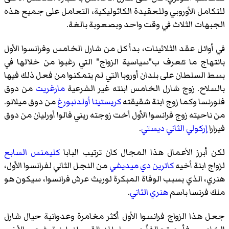
للتكامل الأوروبي وللعقيدة الكاثوليكية، التعامل على جميع هذه
الجبهات الثلاث في وقت واحد وبصعوبة بالغة.
في أوائل عقد الثلاثينات، بدأ كل من شارل الخامس وفرانسوا الأول
بانتهاج ما تـُعرف ب"سياسية الزواج" التي رغبوا من خلالها في
بسط السلطان على بلدان أوروبا التي لم يتمكنوا من فعل ذلك فيها
بالسلاح. زوج شارل الخامس ابنته غير الشرعية
مارغريت
من دوق
فلورنسا وكما زوج ابنة شقيقته
كريستينا أولدنبورغ
من دوق ميلانو.
من ناحيته زوج فرانسوا الأول أخت زوجته
ريني فالوا أورليان
من دوق
فيرارا
إركولي الثاني ديستي
.
لكن أبرز الأعمال هذا المجال كان ترتيب البابا
كليمنس السابع
لزواج ابنة أخيه
كاترين دي ميديشي
من النجل الثاني لفرانسوا الأول،
هنري، الذي بسبب الوفاة المبكرة لوريث عرش فرانسوا، سيكون هو
ملك فرنسا باسم
هنري الثاني
.
جعل هذا الزواج فرانسوا الأول أكثر مغامرة وعدوانية حيال شارل