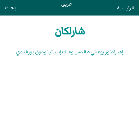
عريق
الرئيسية
بحث
شارلكان
إمبراطور روماني مقدس وملك إسبانيا ودوق بورغندي