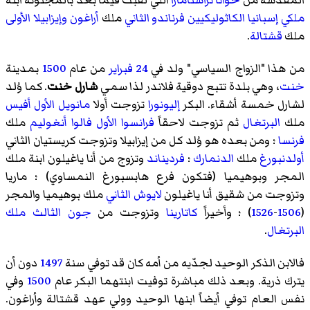
المقدسة
من
خوانا تراستامارا
التي لقبت فيما بعد بالمجنونة ابنة
ملكي إسبانيا الكاثوليكيين
فرناندو الثاني
ملك
أراغون
وإيزابيلا الأولى
ملك
قشتالة
.
من هذا "الزواج السياسي" ولد في
24 فبراير
من عام
1500
بمدينة
خنت
، وهي بلدة تتبع
دوقية فلاندر
لذا سمي
شارل خنت
. كما وُلد
لشارل خمسة أشقاء. البكر
إليونورا
تزوجت أولا
مانويل الأول
أفيس
ملك
البرتغال
ثم تزوجت لاحقاً
فرانسوا الأول
فالوا
أنغوليم
ملك
فرنسا
؛ ومن بعده هو وُلد كل من
إيزابيلا
وتزوجت
كريستيان الثاني
أولدنبورغ
ملك
الدنمارك
؛
فرديناند
وتزوج من
أنا ياغيلون
ابنة ملك
المجر وبوهيميا (فتكون فرع هابسبورغ النمساوي) ؛
ماريا
وتزوجت من شقيق أنا ياغيلون
لايوش الثاني
ملك بوهيميا والمجر
(
1506
-
1526
) ؛ وأخيراً
كاتارينا
وتزوجت من
جون الثالث ملك
البرتغال
.
فالابن الذكر الوحيد لجدّيه من أمه كان قد توفي سنة
1497
دون أن
يترك ذرية. وبعد ذلك مباشرة توفيت ابنتهما البكر عام
1500
وفي
نفس العام توفي أيضاً ابنها الوحيد وولي عهد قشتالة وأراغون.