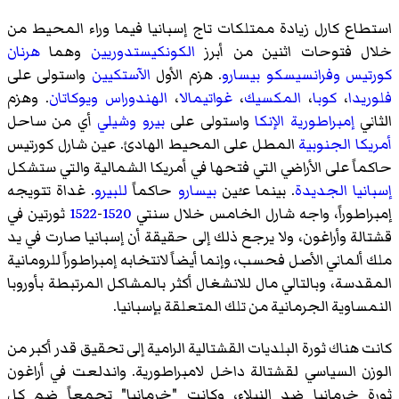
استطاع كارل زيادة ممتلكات تاج إسبانيا فيما وراء المحيط من
خلال فتوحات اثنين من أبرز
الكونكيستدوريين
وهما
هرنان
كورتيس
وفرانسيسكو بيسارو
. هزم الأول
الآستكيين
واستولى على
فلوريدا
،
كوبا
،
المكسيك
،
غواتيمالا
،
الهندوراس
ويوكاتان
. وهزم
الثاني
إمبراطورية الإنكا
واستولى على
بيرو
وشيلي
أي من ساحل
أمريكا الجنوبية
المطل على المحيط الهادئ. عين شارل كورتيس
حاكماً على الأراضي التي فتحها في أمريكا الشمالية والتي ستشكل
إسبانيا الجديدة
. بينما عـُين
بيسارو
حاكماً
للبيرو
. غداة تتويجه
إمبراطوراً، واجه شارل الخامس خلال سنتي
1520
-
1522
ثورتين في
قشتالة وأراغون، ولا يرجع ذلك إلى حقيقة أن إسبانيا صارت في يد
ملك ألماني الأصل فحسب، وإنما أيضاً لانتخابه إمبراطوراً للرومانية
المقدسة، وبالتالي مال للانشغال أكثر بالمشاكل المرتبطة بأوروبا
النمساوية الجرمانية من تلك المتعلقة بإسبانيا.
كانت هناك
ثورة البلديات القشتالية
الرامية إلى تحقيق قدر أكبر من
الوزن السياسي لقشتالة داخل لامبراطورية. واندلعت في أراغون
ثورة
خرمانيا
ضد النبلاء، وكانت "خرمانيا" تجمعاً ضم كل