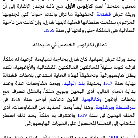
معنى، متخذاً اسم
كارلوس الأول
. مع ذلك تجدر الإشارة إلى أن
وريثة عرش
قشتالة
الحقيقية ما تزال والدته خوانا التي لجنونها
المزعوم، سـُلمت سلطاتها فعلية لابنها شارل، وإن كانت من ناحية
السلالية هي الملكة حتى وفاتها في سنة
1555
.
تمثال لكارلوس الخامس في طليطلة.
بعد وراثة عرش إسبانيا، كان شارل بحاجة لمبايعة الرعيـّة له ملكاً،
فرغم كونه سليلاً للعائلتين المالكتين القشتالية والأراغونية، لكنه
يظل هابسبورغياً. وتحقيقاً لهذه الغاية استدعى بلاطات قشتالة
نهاية سنة
1517
بمدينة
بلد الوليد
. وبعد مفاوضات عدة وعند
بداية العام التالي، أدى اليمين وبويع ملكاً. بالمثل تصرف مع
بلاطات أراغون
وكاتالونيا
، الذين دعاهم أواخر سنة 1518 في
سرقسطة
وبرشلونة
. وهنا أيضاً بعد العديد من المفاوضات، أدى
الملك اليمين في سنة
1519
واعـْتـُرف به ملكاً. بعد ذلك اضطر
للذهاب إلى النمسا للحصول على الميراث الهابسبورغي.
في سنة
1519
، إثر وفاة جده ماكسيمليان الأول، استلم شارل ملك