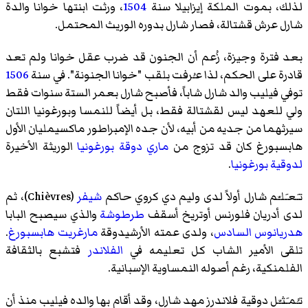
لذلك، بموت الملكة إيزابيلا سنة
1504
، ورثت ابنتها خوانا والدة
شارل عرش قشتالة، فصار شارل بدوره الوريث المحتمل.
بعد فترة وجيزة، زُعم أن الجنون قد ضرب عقل خوانا ولم تعد
قادرة على الحكم، لذا عـُرفت بلقب "خوانا الجنونة". في سنة
1506
توفي فيليب والد شارل شاباً، فأصبح شارل بعمر الستة سنوات فقط
ولي للعهد ليس لقشتالة فقط، بل أيضاً للنمسا وبورغونيا اللتان
سيرثهما من جديه من أبيه، لأن جده الإمبراطور ماكسيمليان الأول
هابسبورغ كان قد تزوج من
ماري دوقة بورغونيا
الوريثة الأخيرة
لدوقية بورغونيا
.
تـَعـَلـّم شارل أولاً لدى
وليم دي كروي
حاكم
شيفر
(Chièvres)، ثم
لدى أدريان فلورنس أوتريخ أسقف
طرطوشة
والذي سيصبح البابا
هدريانوس السادس
، ولدى عمته الأرشيدوقة
مارغريت هابسبورغ
.
تلقى الأمير الشاب كل تعليمه في
الفلاندر
فتشبع بالثقافة
الفلمنكية، رغم أصوله النمساوية الإسبانية.
تـُمـَثـّل دوقية فلاندرز مهد شارل، وقد أقام بها والده فيليب منذ أن