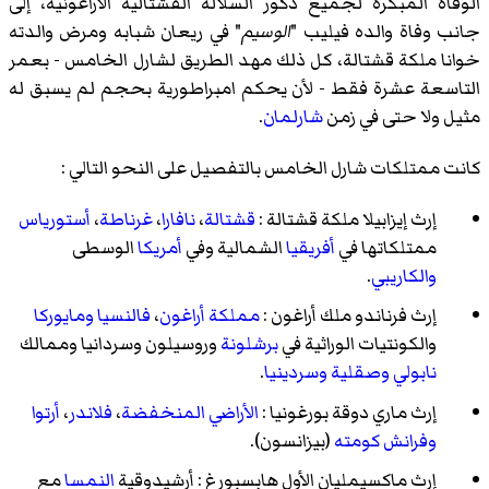
الوفاة المبكرة لجميع ذكور السلالة القشتالية الأراغونية، إلى
جانب وفاة والده فيليب "
الوسيم
" في ريعان شبابه ومرض والدته
خوانا ملكة قشتالة، كل ذلك مهد الطريق لشارل الخامس - بعمر
التاسعة عشرة فقط - لأن يحكم امبراطورية بحجم لم يسبق له
مثيل ولا حتى في زمن
شارلمان
.
كانت ممتلكات شارل الخامس بالتفصيل على النحو التالي :
إرث إيزابيلا ملكة قشتالة :
قشتالة
،
نافارا
،
غرناطة
،
أستورياس
ممتلكاتها في
أفريقيا
الشمالية وفي
أمريكا
الوسطى
والكاريبي
.
إرث فرناندو ملك أراغون :
مملكة أراغون
،
فالنسيا
ومايوركا
والكونتيات
الوراثية في
برشلونة
وروسيلون
وسردانيا
وممالك
نابولي
وصقلية
وسردينيا
.
إرث ماري دوقة بورغونيا :
الأراضي المنخفضة
،
فلاندر
،
أرتوا
وفرانش كومته
(بيزانسون).
إرث ماكسيمليان الأول هابسبورغ : أرشيدوقية
النمسا
مع