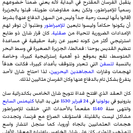
يتقبل الفرسان المقترح في البداية لأنه يعني ضمناً خضوعهم
رسمياً للإمبراطور، ولكن بعد مفاوضات طويلة، قبلوا بالجزيرة
(قالوا بأنها ليست رحبة جداً وليس من السهل الدفاع عنها) بشرط
أن يكونوا حكاماً وليسوا تابعين
للإمبراطور
وطلبوا أن توفر لهم
الإمدادات الضرورية للحياة من
صقلية
. كان قرار شارل ذو طابع
استرتيجي أكثر من كونه تعبير عن رغبة حقيقية في مساعدة
تنظيم القديس يوحنا : فمالطا، الجزيرة الصغيرة في وسط البحر
المتوسط، تقع بموقع ذو أهمية إستراتيجية كبيرة، وخاصة
بالنسبة
للسفن
التي تـَعبـُر وتتوقف بأعداد كبيرة، فكانت هدفاً
لهجمات وغارات
المجاهدين البحريين
، لذا احتاج شارل لأحد
يتفرغ بشكل تام بالدفاع عنها وكان الفرسان مثاليين لذلك.
كان العقد الذي افتتح غداة تتويج شارل الخامس بكاتدرائية
سان
بترونيو
في
بولونيا
في
24 فبراير
1530
على يد البابا
كليمنس السابع
وانتهى سنة
1540
مفعماً بالأحداث التي خلقت للإمبراطور
مشاكل ليست بالقليلة. فاستؤنف الصراع مع فرنسا، وتجددت
هجمات العثمانيين باتجاه أوروبا، كما سـُجل انتشار واسع
للمذهب اللوثري. كان على شارل الخامس باعتباره المعقل الأعلى