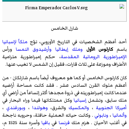
شارل الخامس
أحد أعظم الشخصيات في التاريخ الأوروبي، توّج
ملكاً لإسبانيا
باسم
كارلوس الأول
وملك إيطاليا
وأرشيدوق النمسا
ورأس
الإمبراطورية الرومانية المقدسة
، حكم إمبراطورية مترامية
الأطراف وموزعة على ثلاث قارات، فقيل إن الشمس لا تغيب عنها.
كان كارلوس الخامس أو كما هو معروف أيضاً باسم شارلكان - من
أعظم ملوك القرن السادس عشر . فقد كانت مساحة أراضيه
عندما كانت إمبراطوريته في ذروة مجدها أكثر إتساعاً من أراضي أي
ملك سابق، وتشمل
إسبانيا
وكل ممتلكاتها فيما وراء البحار في
أميركا الجنوبية
،
والمكسيك
والشرق،
وهولندا
،
وبورغندي
،
وألمانيا
،
ونابولي
. وكانت حياته العملية حافلة، وحروبه ناجحة
في أغلب الأحيان . هزم ملك
فرنسا
في
بافيا
وأسره سنة 1525 م،