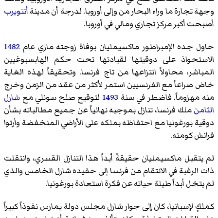
وجهة تجارة ما وراء البحار من وإلى أوروبا. لدرجة أن مدينة
أنتويرب
أصبحت أكبر مركز تجاري ومالي في أوروبا.
حاول جده الإمبراطور ماكسيمليان بوفاة زوجته ماري عام
1482
الاستحواذ على دوقيتها لقيادتها تحت حكم الهابسبوغيين
المباشر، محاولاً انتزاعها من تاج فرنسا. وتحقيقاً لهذه الغاية
خاض صراعاً مع الفرنسيين استمر لأكثر من عقد من الزمن وخرج
منه مهزوماً. فاضطر في سنة
1493
لتوقيع
صلح سونلي
مع
شارل
الثامن
ملك فرنسا، تنازل بموجبه نهائياً عن جميع مطالباته بشأن
دوقية بورغونيا مع احتفاظه بملكه على الأراضي المنخفضة وأرتوا
فرانش كومته.
لم يتقبل ماكسيمليان حقيقةً أبداً هذا التنازل القسري، وانتقلت
ذات الرغبة في الانتقام من فرنسا إلى حفيده شارل الخامس والذي
لم يتخل أبداً طيلة حياته عن فكرة استعادة بورغونيا.
كملكٍ لإسبانيا، كان إلى جوار شارل مجلس دولة يمارس نفوذاً كبيراً