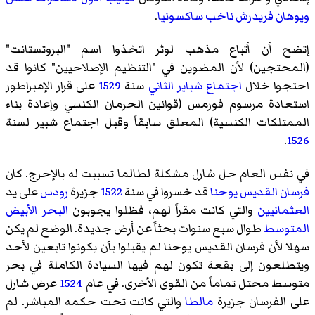
ويوهان فريدرش ناخب ساكسونيا
.
إتضح أن أتباع مذهب لوثر اتخذوا اسم "البروتستانت"
(المحتجين) لأن المضوين في "التنظيم الإصلاحيين" كانوا قد
احتجوا خلال
اجتماع شباير الثاني
سنة
1529
على قرار الإمبراطور
استعادة مرسوم فورمس (قوانين الحرمان الكنسي وإعادة بناء
الممتلكات الكنسية) المعلق سابقاً وقبل اجتماع شبير لسنة
.
1526
في نفس العام حل شارل مشكلة لطالما تسببت له بالإحرج. كان
فرسان القديس يوحنا
قد خسروا في سنة
1522
جزيرة
رودس
على يد
العثمانيين
والتي كانت مقراً لهم، فظلوا يجوبون
البحر الأبيض
المتوسط
طوال سبع سنوات بحثاً عن أرض جديدة. الوضع لم يكن
سهلا لأن فرسان القديس يوحنا لم يقبلوا بأن يكونوا تابعين لأحد
ويتطلعون إلى بقعة تكون لهم فيها السيادة الكاملة في بحر
متوسط محتل تماماً من القوى الأخرى. في عام
1524
عرض شارل
على الفرسان جزيرة
مالطا
والتي كانت تحت حكمه المباشر. لم