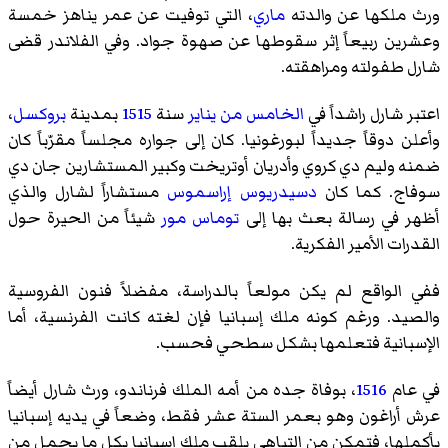
ورث ملكها عن والدته
ماري
، التي توفيت عن عمر يناهز خمسة
وعشرين ربيعاً إثر سقوطها عن صهوة جواد. وفي الفلاندر قضى
شارل طفولته ومراهقته.
اعتبر شارل راشداً في
الخامس من يناير
سنة
1515
بمدينة
بروكسل
،
وأعلن دوقاً جديداً لبورغونيا. كان إلى جواره مجلساً مقرّباً كان
ضمنه وليم دي كروي وأدريان أوتريخت وكبير المستشارين
جان دي
سوفاج
. كما كان
دسيدريوس إراسموس
مستشاراً لشارل والذي
أظهر في رسالة بعث بها إلى
توماس مور
شيئاً من الحيرة حول
القدرات الأمير الفكرية.
ففي الواقع لم يكن مولعاً بالدراسة، مفضلاً فنون الفروسية
والصيد. ورغم كونه ملك إسبانيا فإن لغته كانت الفرنسية، أما
الإسبانية فتعلمها بشكل سطحي فحسب.
في عام
1516
، بوفاة جده من أمه الملك فرناندو، ورث شارل أيضاً
عرش أراغون وهو بعمر الستة عشر فقط، وضعاً في يديه إسبانيا
بأكملها، فتمكن من التباهى بلقب ملك إسبانيا بكل ما يحمل من