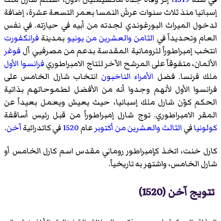
إسبانيا منذ ثلاث سنوات عرشَ النمسا بعمر التسعة عشرة، إضافة
لدخول الميراث البورغوندي لجدته من أبيه في حيازته. في نفس
العام وتحديداً في
الثامن والعشرين من يونيو
بمدينة
فرانكفورت
انتخب إمبراطوراً للرومانية المقدسة بدعم من مصرفيي آل
فوغر
الألمان، متفوقاً على المرشح الآخر للتاج الامبراطوري
فرانسوا الأول
ملك فرنسا. فضل
الأمراء الناخبون
انتخاب شارل الخامس على
فرانسوا الأول لأنهم وجدوا أنه من الأفضل لطموحاتهم بذاتية
الحكم كوّن شارل ملك إسبانيا، حيث يعيش ويعمل بعيداً عن
المقر الامبراطوري. توج شارل إمبراطوراً من قبل رئيس أساقفة
كولونيا
في
الثالث والعشرين من أكتوبر
عام
1520
في كاتدرائية
آخن
.
كارل خنت، اتخذ كإمبراطور روماني مقدس اسم كارل الخامس أو
شارل الخامس، واشتهر به تاريخياً.
تتويج آخن (1520)