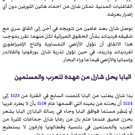
الفاعليات المدنية. تمكن شارل من اخماد هاتين الثورتين دون أي
إضرار بعرشه.
توصل شارل بعد عامين من تتويجه في آخن إلى اتفاق سري مع
شقيقه فرديناند بشأن الحقوق الميراثية لكل منهما. تقرر بموجب
هذا الاتفاق أن تؤول الأراضي النمساوية والتاج الإمبراطوري
لفرديناند وذريته، في حين تؤول لذرية شارل بورغونيا والفلاندر
وإسبانيا والأراضي فيما ما وراء البحار.
البابا يحل شارل من عهده للعرب والمسلمين
بدا شارل يطلب من البابا كلمنت السابع في الفترة من
1523
إلى
1524
أن يحلله من يمينه التي اقسمها عام
1518
بأن لا يطرد عربيا
أو يُنصِّر مسلما فوافق البابا وجاء في رسالة البابا:إن البابا يشعر
بحزن عميق عندما علم بان من رعايا شارل جماعات كثيرة من
العرب والمسلمين في بلنسية وقطالونيا وارغون لا يستطيع
المؤمنون المسيحيون التعامل معهم دون خطر.