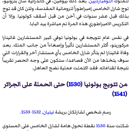
للملوك
اللومبارديين
. بعد ذلك بيومين، في كاتدرائية
سان بترونيو
،
توج شارل الخامس إمبراطوراً للرومانية المقدسة، ولئن كان قد توج
بذلك قبل عشر سنوات في آخن من قبل أسقف كولونيا. وإلا أن
التكريس الامبراطوري هذه المرة تم مباشرة بيد البابا.
في نفس عام تتويجه في بولونيا توفي كبير المستشارين غاتينارا
مركورينو، أكثر المستشارين تأثيراً وإصغاءاً من جانب الملك. بعد
وفاة غاتينارا لم يتأثر شارل الخامس بأي مستشار آخر والقرارات التي
سوف يتخذها من الآن فصاعدا، ستكون على وجه الحصر تقريباً
نتيجة لقناعاته. فقد اكتملت عملية نضج العاهل.
من تتويج بولونيا (
1530
) حتى الحملة على الجزائر
)
1541
(
رسم شخصي لشارلكان بريشة
تيتيان
,
1532
-
1533
.
شكلت سنة
1530
نقطة تحول هامة لشارل الخامس على المستوى