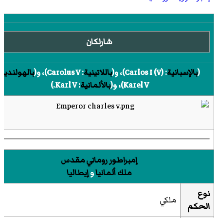
شارلكان
(
بالإسبانية
:
Carlos I (V)
)‏، و(
باللاتينية
:
Carolus V
)‏، و(
بالهولندية
Karel V
)‏، و(
بالألمانية
:
Karl V.
)‏
إمبراطور روماني مقدس
ملك ألمانيا
و
إيطاليا
نوع
ملكي
الحكم