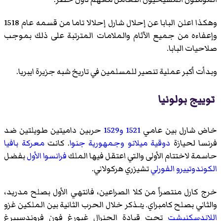
وهكذا اعلن البابا عن إحلال شارل إحلالا تاما من قسمه عام 1518
وإعفاءه من جميع الآثام والملامات المترتبة على ذلك بموجب
صلاحيات البابا.
وبدأت أكبر عملية تنصير للمسلمين في تاريخ شبه جزيرة ايبريا.
توييج بولونيا
خاض شارل بين عامي
1521
و1529
حربين داميتين طويلتين ضد
فرنسا لحيازة
دوقية ميلانو
وجمهورية جنوا
. كانت
معركة بافيا
حاسمة لاختتام الأولى والتي اعتقل فيها الملك
فرانسوا الأول
بفضل
الكوندوتييرو
الفورلي
تشيزري هركولاني
.
خرج كارل منتصراً من كلا الصراعين، فانتهي الأول
بصلح مدريد
،
والثاني
بصلح كامبراي
. يـُـذكر خلال الحرب الثانية بين الملكين غزو
اللاندسكنيشت
تحت قيادة الجنرال
غيورغ فون فروندسبيرغ