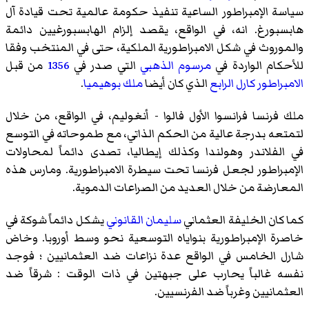
سياسة الإمبراطور الساعية تنفيذ حكومة عالمية تحت قيادة آل
هابسبورغ. انه، في الواقع، يقصد إلزام الهابسبورغيين دائمة
والموروث في شكل الامبراطورية الملكية، حتى في المنتخب وفقا
للأحكام الواردة في
مرسوم الذهبي
التي صدر في
1356
من قبل
الامبراطور كارل الرابع
الذي كان أيضا
ملك بوهيميا
.
ملك فرنسا فرانسوا الأول فالوا - أنغوليم، في الواقع، من خلال
لتمتعه بدرجة عالية من الحكم الذاتي، مع طموحاته في التوسع
في الفلاندر وهولندا وكذلك إيطاليا، تصدى دائماً لمحاولات
الإمبراطور لجعل فرنسا تحت سيطرة الامبراطورية. ومارس هذه
المعارضة من خلال العديد من الصراعات الدموية.
كما كان الخليفة العثماني
سليمان القانوني
يشكل دائماً شوكة في
خاصرة الإمبراطورية بنواياه التوسعية نحو وسط أوروبا. وخاض
شارل الخامس في الواقع عدة نزاعات ضد العثمانيين ؛ فوجد
نفسه غالباً يحارب على جبهتين في ذات الوقت : شرقاً ضد
العثمانيين وغرباً ضد الفرنسيين.