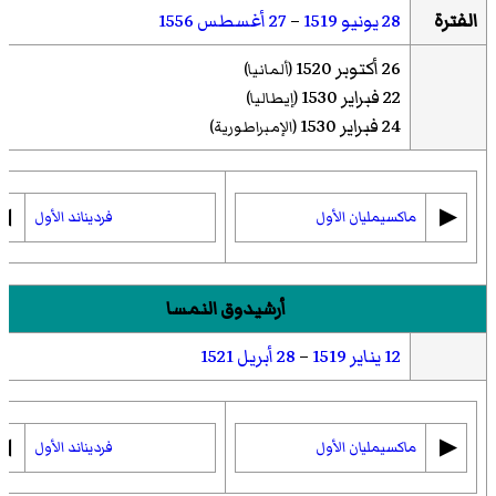
الفترة
28 يونيو
1519
–
27 أغسطس
1556
26 أكتوبر 1520
(ألمانيا)
22 فبراير 1530
(إيطاليا)
24 فبراير 1530
(الإمبراطورية)
◀︎
▶︎
ماكسيمليان الأول
فرديناند الأول
أرشيدوق النمسا
12 يناير
1519
–
28 أبريل
1521
◀︎
▶︎
ماكسيمليان الأول
فرديناند الأول